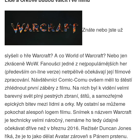
Znáte nebo jste už
slyšeli o hře Warcraft? A co World of Warcraft? Nebo jen
zkráceně WoW. Fanoušci jedné z nejpopulárnějších her
(především on-line verze) netrpělivě očekávají její filmové
zpracování. Návštěvníci Comic-Comu ovšem měli to štěstí
zhlédnout první záběry z filmu. Na nich byl k vidění velmi
barevný svět plný pestrých zbraní, štítů, a samozřejmě
epických bitev mezi lidmi a orky. My ostatní se můžeme
pokochat alespoň logem filmu. Snímek s názvem Warcraft
je technicky velmi náročný, nemáme ho tedy údajně
očekávat dříve než v březnu 2016. Režisér Duncan Jones
říká, že je to jako dělat Avatar zároveň s Pánem prstenu.