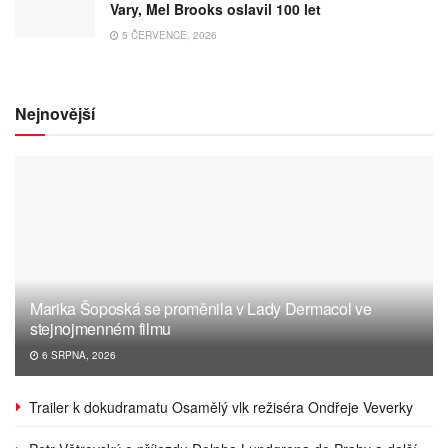
Vary, Mel Brooks oslavil 100 let
5 ČERVENCE, 2026
Nejnovější
Marika Šoposká se proměnila v Lady Dermacol ve
stejnojmenném filmu
6 SRPNA, 2026
Trailer k dokudramatu Osamělý vlk režiséra Ondřeje Veverky