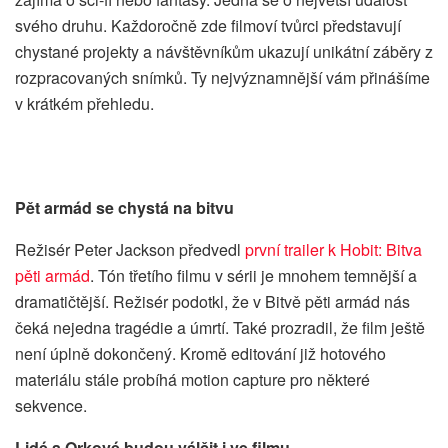
svého druhu. Každoročně zde filmoví tvůrci představují
chystané projekty a návštěvníkům ukazují unikátní záběry z
rozpracovaných snímků. Ty nejvýznamnější vám přinášíme
v krátkém přehledu.
Pět armád se chystá na bitvu
Režisér Peter Jackson předvedl
první trailer k Hobit: Bitva
pěti armád
. Tón třetího filmu v sérii je mnohem temnější a
dramatičtější. Režisér podotkl, že v Bitvě pěti armád nás
čeká nejedna tragédie a úmrtí. Také prozradil, že film ještě
není úplně dokončený. Kromě editování již hotového
materiálu stále probíhá motion capture pro některé
sekvence.
Lidé a Orkové budou válčit i ve filmu