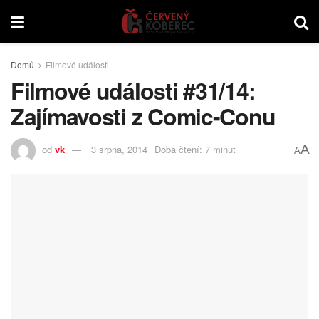
Domů
Filmové události
Filmové události #31/14:
Zajímavosti z Comic-Conu
A
od
vk
3 srpna, 2014
Doba čtení: 7 minut
A