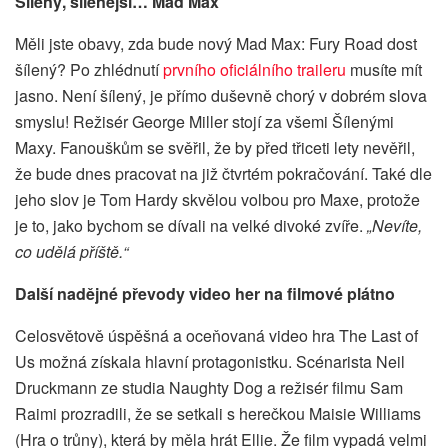
Šílený, šílenější…
Mad Max
Měli jste obavy, zda bude nový Mad Max: Fury Road dost
šílený? Po zhlédnutí
prvního oficiálního traileru
musíte mít
jasno. Není šílený, je přímo duševně chorý v dobrém slova
smyslu! Režisér George Miller stojí za všemi Šílenými
Maxy. Fanouškům se svěřil, že by před třiceti lety nevěřil,
že bude dnes pracovat na již čtvrtém pokračování. Také dle
jeho slov je Tom Hardy skvělou volbou pro Maxe, protože
je to, jako bychom se dívali na velké divoké zvíře.
„Nevíte,
co udělá příště.“
Další nadějné převody video her na filmové plátno
Celosvětově úspěšná a oceňovaná video hra The Last of
Us možná získala hlavní protagonistku. Scénarista Neil
Druckmann ze studia Naughty Dog a režisér filmu Sam
Raimi prozradili, že se setkali s herečkou Maisie Williams
(Hra o trůny), která by měla hrát Ellie. Že film vypadá velmi