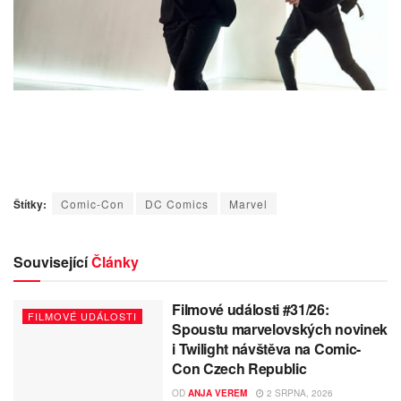
Štítky:
Comic-Con
DC Comics
Marvel
Související
Články
Filmové události #31/26:
FILMOVÉ UDÁLOSTI
Spoustu marvelovských novinek
i Twilight návštěva na Comic-
Con Czech Republic
OD
ANJA VEREM
2 SRPNA, 2026