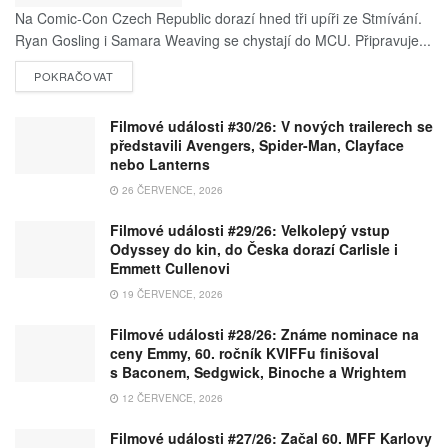
Na Comic-Con Czech Republic dorazí hned tři upíři ze Stmívání.
Ryan Gosling i Samara Weaving se chystají do MCU. Připravuje...
POKRAČOVAT
Filmové události #30/26: V nových trailerech se
představili Avengers, Spider-Man, Clayface
nebo Lanterns
26 ČERVENCE, 2026
Filmové události #29/26: Velkolepý vstup
Odyssey do kin, do Česka dorazí Carlisle i
Emmett Cullenovi
19 ČERVENCE, 2026
Filmové události #28/26: Známe nominace na
ceny Emmy, 60. ročník KVIFFu finišoval
s Baconem, Sedgwick, Binoche a Wrightem
12 ČERVENCE, 2026
Filmové události #27/26: Začal 60. MFF Karlovy