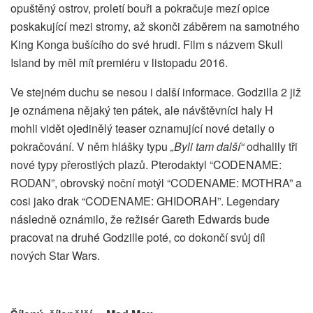
opuštěný ostrov, proletí bouři a pokračuje mezí opice
poskakující mezi stromy, až skonči záběrem na samotného
King Konga bušícího do své hrudi. Film s názvem Skull
Island by měl mít premiéru v listopadu 2016.
Ve stejném duchu se nesou i další informace. Godzilla 2 již
je oznámena nějaký ten pátek, ale návštěvníci haly H
mohli vidět ojedinělý teaser oznamující nové detaily o
pokračování. V něm hlášky typu
„Byli tam další“
odhalily tři
nové typy přerostlých plazů. Pterodaktyl “CODENAME:
RODAN”, obrovský noční motýl “CODENAME: MOTHRA” a
cosi jako drak “CODENAME: GHIDORAH”. Legendary
následně oznámilo, že režisér Gareth Edwards bude
pracovat na druhé Godzille poté, co dokončí svůj díl
nových Star Wars.