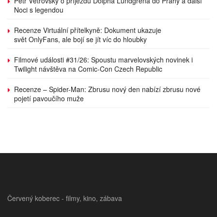
Petr Větrovský o příjezdu Dolpha Lundgrena do Prahy a další
Noci s legendou
Recenze Virtuální přítelkyně: Dokument ukazuje
svět OnlyFans, ale bojí se jít víc do hloubky
Filmové události #31/26: Spoustu marvelovských novinek i
Twilight návštěva na Comic-Con Czech Republic
Recenze – Spider-Man: Zbrusu nový den nabízí zbrusu nové
pojetí pavoučího muže
Červený koberec - filmy, kino, zábava