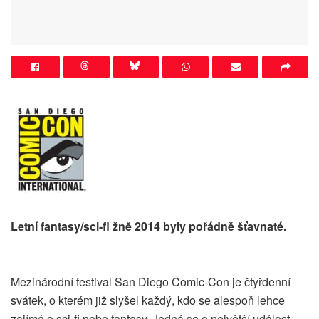
Letní fantasy/sci-fi žně 2014 byly pořádně šťavnaté.
Mezinárodní festival San Diego Comic-Con je čtyřdenní
svátek, o kterém již slyšel každý, kdo se alespoň lehce
zajímá o sci-fi nebo fantasy. Jedná se o největší událost