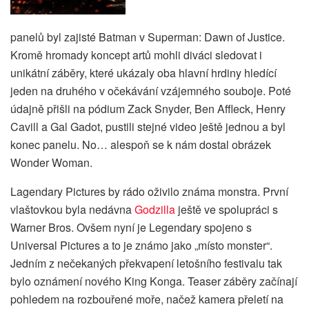
panelů byl zajisté Batman v Superman: Dawn of Justice.
Kromě hromady koncept artů mohli diváci sledovat i
unikátní záběry, které ukázaly oba hlavní hrdiny hledící
jeden na druhého v očekávání vzájemného souboje. Poté
údajně přišli na pódium Zack Snyder, Ben Affleck, Henry
Cavill a Gal Gadot, pustili stejné video ještě jednou a byl
konec panelu. No… alespoň se k nám dostal obrázek
Wonder Woman.
Lagendary Pictures by rádo oživilo známa monstra. První
vlaštovkou byla nedávna
Godzilla
ještě ve spolupráci s
Warner Bros. Ovšem nyní je Legendary spojeno s
Universal Pictures a to je známo jako „místo monster“.
Jedním z nečekaných překvapení letošního festivalu tak
bylo oznámení nového King Konga. Teaser záběry začínají
pohledem na rozbouřené moře, načež kamera přeletí na