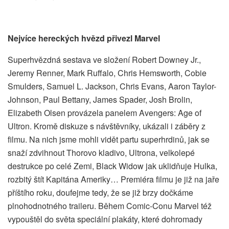
Nejvíce hereckých hvězd přivezl Marvel
Superhvězdná sestava ve složení Robert Downey Jr.,
Jeremy Renner, Mark Ruffalo, Chris Hemsworth, Cobie
Smulders, Samuel L. Jackson, Chris Evans, Aaron Taylor-
Johnson, Paul Bettany, James Spader, Josh Brolin,
Elizabeth Olsen provázela panelem Avengers: Age of
Ultron. Kromě diskuze s návštěvníky, ukázali i záběry z
filmu. Na nich jsme mohli vidět partu superhrdinů, jak se
snaží zdvihnout Thorovo kladivo, Ultrona, velkolepé
destrukce po celé Zemi, Black Widow jak uklidňuje Hulka,
rozbitý štít Kapitána Ameriky… Premiéra filmu je již na jaře
příštího roku, doufejme tedy, že se již brzy dočkáme
plnohodnotného traileru. Během Comic-Conu Marvel též
vypouštěl do světa speciální plakáty, které dohromady