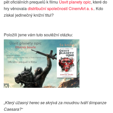
pět oficiálních prequelů k filmu
Úsvit planety opic
, které do
hry věnovala
distribuční společností CinemArt a. s.
. Kdo
získal jedinečný knižní titul?
Položili jsme vám tuto soutěžní otázku:
„Který úžasný herec se skrývá za moudrou tváří šimpanze
Caesara?“