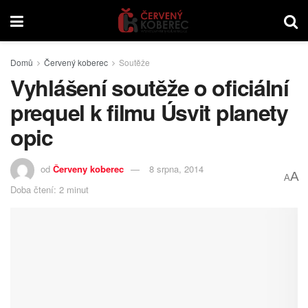
Domů
Červený koberec
Soutěže
Vyhlášení soutěže o oficiální
prequel k filmu Úsvit planety
opic
od
Červeny koberec
8 srpna, 2014
A
A
Doba čtení: 2 minut