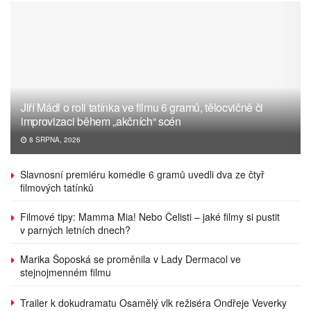
Jiří Mádl o roli tatínka ve filmu 6 gramů, tělocvičně či
improvizaci během „akčních“ scén
8 SRPNA, 2026
Slavnosní premiéru komedie 6 gramů uvedli dva ze čtyř
filmových tatínků
Filmové tipy: Mamma Mia! Nebo Čelisti – jaké filmy si pustit
v parných letních dnech?
Marika Šoposká se proměnila v Lady Dermacol ve
stejnojmenném filmu
Trailer k dokudramatu Osamělý vlk režiséra Ondřeje Veverky