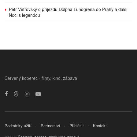
Petr Větrovský o příjezdu Dolpha Lundgrena do Prahy a další
Noci s legendou
Červený koberec - filmy, kino, zábava
Podmínky užití
Partnerství
Přihlásit
Kontakt
© 2025
Červený koberec
- filmy, kino, zábava