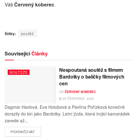
Váš
Červený koberec
.
Štítky:
soutěž
Související
Články
Nespoutaná soutěž s filmem
SOUTĚŽE
Bardotky o balíčky filmových
cen
OD
ČERVENY KOBEREC
24 ČERVENCE, 2026
Dagmar Havlová, Eva Holubová a Pavlína Pořízková konečně
dorazily do kin jako Bardotky. Letní jízda, která trojici kamarádek
zavede až...
POKRAČOVAT