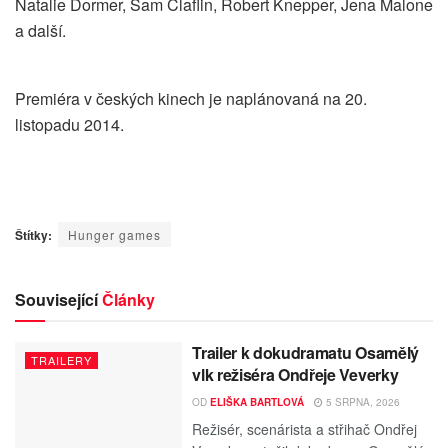
Natalie Dormer, Sam Claflin, Robert Knepper, Jena Malone
a další.
Premiéra v českých kinech je naplánovaná na 20.
listopadu 2014.
Štítky:
Hunger games
Související
Články
Trailer k dokudramatu Osamělý
TRAILERY
vlk režiséra Ondřeje Veverky
OD
ELIŠKA BARTLOVÁ
5 SRPNA, 2026
Režisér, scenárista a střihač Ondřej