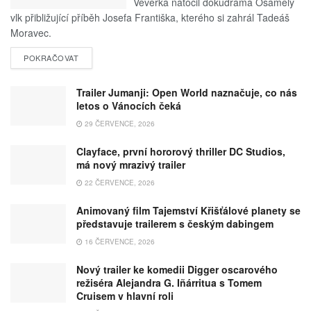
Veverka natočil dokudrama Osamělý
vlk přibližující příběh Josefa Františka, kterého si zahrál Tadeáš
Moravec.
POKRAČOVAT
Trailer Jumanji: Open World naznačuje, co nás
letos o Vánocích čeká
29 ČERVENCE, 2026
Clayface, první hororový thriller DC Studios,
má nový mrazivý trailer
22 ČERVENCE, 2026
Animovaný film Tajemství Křišťálové planety se
představuje trailerem s českým dabingem
16 ČERVENCE, 2026
Nový trailer ke komedii Digger oscarového
režiséra Alejandra G. Iñárritua s Tomem
Cruisem v hlavní roli