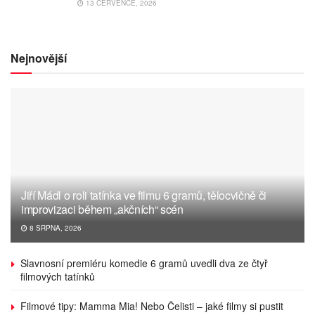
13 ČERVENCE, 2026
Nejnovější
Jiří Mádl o roli tatínka ve filmu 6 gramů, tělocvičně či
improvizaci během „akčních“ scén
8 SRPNA, 2026
Slavnosní premiéru komedie 6 gramů uvedli dva ze čtyř
filmových tatínků
Filmové tipy: Mamma Mia! Nebo Čelisti – jaké filmy si pustit