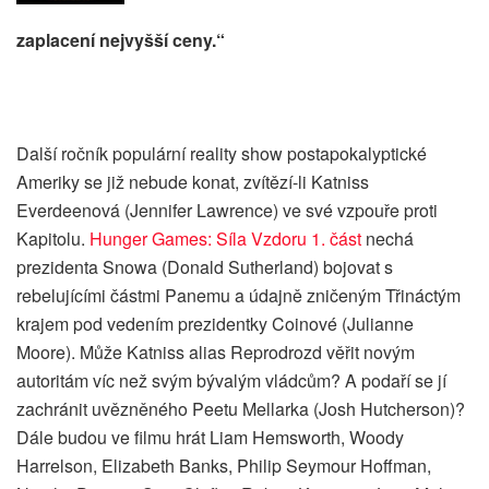
zaplacení nejvyšší ceny.“
Další ročník populární reality show postapokalyptické
Ameriky se již nebude konat, zvítězí-li Katniss
Everdeenová (Jennifer Lawrence) ve své vzpouře proti
Kapitolu.
Hunger Games: Síla Vzdoru 1. část
nechá
prezidenta Snowa (Donald Sutherland) bojovat s
rebelujícími částmi Panemu a údajně zničeným Třináctým
krajem pod vedením prezidentky Coinové (Julianne
Moore). Může Katniss alias Reprodrozd věřit novým
autoritám víc než svým bývalým vládcům? A podaří se jí
zachránit uvězněného Peetu Mellarka (Josh Hutcherson)?
Dále budou ve filmu hrát Liam Hemsworth, Woody
Harrelson, Elizabeth Banks, Philip Seymour Hoffman,