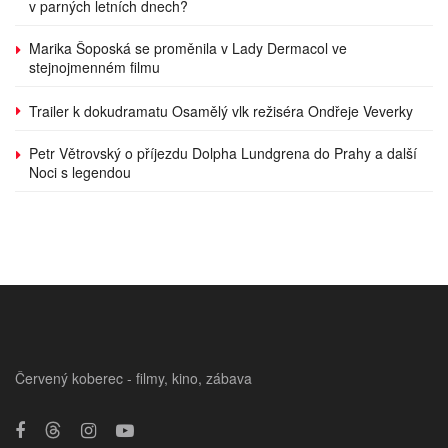
v parných letních dnech?
Marika Šoposká se proměnila v Lady Dermacol ve
stejnojmenném filmu
Trailer k dokudramatu Osamělý vlk režiséra Ondřeje Veverky
Petr Větrovský o příjezdu Dolpha Lundgrena do Prahy a další
Noci s legendou
Červený koberec - filmy, kino, zábava