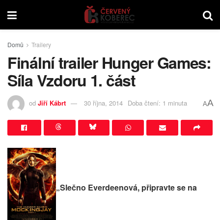
Domů
Trailery
Finální trailer Hunger Games:
Síla Vzdoru 1. část
A
od
Jiří Kábrt
30 října, 2014
Doba čtení: 1 minuta
A
„Slečno Everdeenová, připravte se na