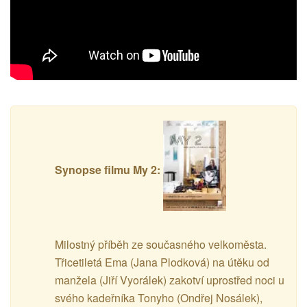
Synopse filmu My 2:
Milostný příběh ze současného velkoměsta.
Třicetiletá Ema (Jana Plodková) na útěku od
manžela (Jiří Vyorálek) zakotví uprostřed noci u
svého kadeřníka Tonyho (Ondřej Nosálek),