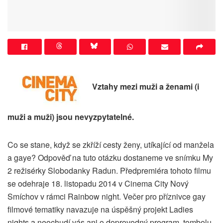
Vztahy mezi muži a ženami (i
muži a muži) jsou nevyzpytatelné.
Co se stane, když se zkříží cesty ženy, utíkající od manžela
a gaye? Odpověď na tuto otázku dostaneme ve snímku My
2 režisérky Slobodanky Radun. Předpremiéra tohoto filmu
se odehraje 18. listopadu 2014 v Cinema City Nový
Smíchov v rámci Rainbow night. Večer pro příznivce gay
filmové tematiky navazuje na úspěšný projekt Ladies
nights a neochudí vás ani o doprovodný program, tombolu