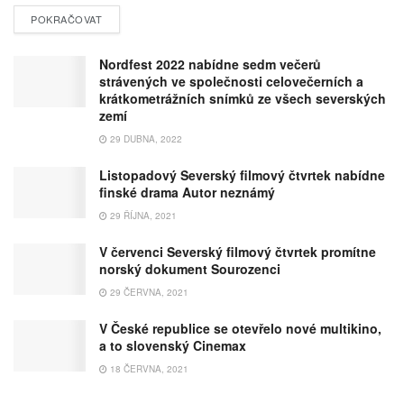
POKRAČOVAT
Nordfest 2022 nabídne sedm večerů
strávených ve společnosti celovečerních a
krátkometrážních snímků ze všech severských
zemí
29 DUBNA, 2022
Listopadový Severský filmový čtvrtek nabídne
finské drama Autor neznámý
29 ŘÍJNA, 2021
V červenci Severský filmový čtvrtek promítne
norský dokument Sourozenci
29 ČERVNA, 2021
V České republice se otevřelo nové multikino,
a to slovenský Cinemax
18 ČERVNA, 2021