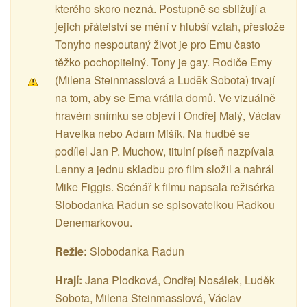
kterého skoro nezná. Postupně se sbližují a
jejich přátelství se mění v hlubší vztah, přestože
Tonyho nespoutaný život je pro Emu často
těžko pochopitelný. Tony je gay. Rodiče Emy
(Milena Steinmasslová a Luděk Sobota) trvají
na tom, aby se Ema vrátila domů. Ve vizuálně
hravém snímku se objeví i Ondřej Malý, Václav
Havelka nebo Adam Mišík. Na hudbě se
podílel Jan P. Muchow, titulní píseň nazpívala
Lenny a jednu skladbu pro film složil a nahrál
Mike Figgis. Scénář k filmu napsala režisérka
Slobodanka Radun se spisovatelkou Radkou
Denemarkovou.
Režie:
Slobodanka Radun
Hrají:
Jana Plodková, Ondřej Nosálek, Luděk
Sobota, Milena Steinmasslová, Václav