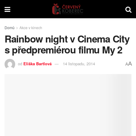
Domů
Akce v kinech
Rainbow night v Cinema City
s předpremiérou filmu My 2
A
od
Eliška Bartlová
14 listopadu, 2014
A