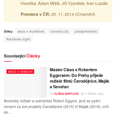
Havelka, Adam Mišík, Jiří Vyorálek, Ivan Lupták
Premiera v ČR:
20. 11. 2014 (CinemArt)
Štítky:
akce v multikině
cinema city
předpremiéra
Rainbow night
Související
Články
Master Class s Robertem
AKCE V KINECH
Eggersem: Do Prahy přijede
režisér filmů Čarodějnice, Maják
a Seveřan
OD
ELIŠKA BARTLOVÁ
11 ŘÍJNA, 2022
Americký režisér a scénárista Robert Eggers, jenž se pyšní
cenami za své projekty Čarodějnice (2015) či Maják (2019), míří
do...