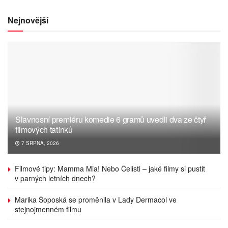
Nejnovější
Slavnosní premiéru komedie 6 gramů uvedli dva ze čtyř
filmových tatínků
7 SRPNA, 2026
Filmové tipy: Mamma Mia! Nebo Čelisti – jaké filmy si pustit
v parných letních dnech?
Marika Šoposká se proměnila v Lady Dermacol ve
stejnojmenném filmu