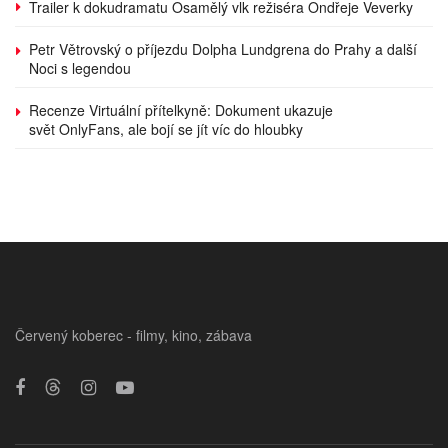
Trailer k dokudramatu Osamělý vlk režiséra Ondřeje Veverky
Petr Větrovský o příjezdu Dolpha Lundgrena do Prahy a další
Noci s legendou
Recenze Virtuální přítelkyně: Dokument ukazuje
svět OnlyFans, ale bojí se jít víc do hloubky
Červený koberec - filmy, kino, zábava