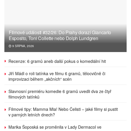
Filmové události #32/26: Do Prahy dorazí Giancarlo
Esposito, Toni Collette nebo Dolph Lundgren
9 SRPNA, 2026
Recenze: 6 gramů aneb další pokus o komediální hit
Jiří Mádl o roli tatínka ve filmu 6 gramů, tělocvičně či
improvizaci během „akčních“ scén
Slavnosní premiéru komedie 6 gramů uvedli dva ze čtyř
filmových tatínků
Filmové tipy: Mamma Mia! Nebo Čelisti – jaké filmy si pustit
v parných letních dnech?
Marika Šoposká se proměnila v Lady Dermacol ve