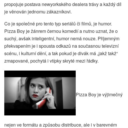
propojuje postava newyorkského dealera trávy a každý díl
je věnován jednomu zákazníkovi.
Co je společné pro tento typ seriálů či filmů, je humor.
Pizza Boy je žánrem černou komedií a nutno uznat, že o
suchý, avšak inteligentní, humor nemá nouze. Příjemným
překvapením je i spousta odkazů na současnou televizní
scénu, i kulturní dění, a tak pokud je divák má „jakž takž“
zmapované, pochytá i vtípky skryté mezi řádky.
Pizza Boy je výjimečný
nejen ve formátu a způsobu distribuce, ale i v barevném