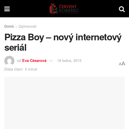
Domů
Zajímavosti
Pizza Boy – nový internetový
seriál
od
Eva Césarová
19 ledna, 2015
A
A
Doba čtení: 3 minut