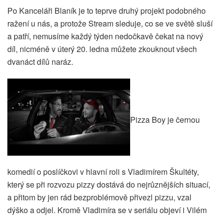
Po Kanceláři Blaník je to teprve druhý projekt podobného
ražení u nás, a protože Stream sleduje, co se ve světě sluší
a patří, nemusíme každý týden nedočkavě čekat na nový
díl, nicméně v úterý 20. ledna můžete zkouknout všech
dvanáct dílů naráz.
Pizza Boy je černou
komedií o poslíčkovi v hlavní roli s Vladimírem Škultéty,
který se při rozvozu pizzy dostává do nejrůznějších situací,
a přitom by jen rád bezproblémově přivezl pizzu, vzal
dýško a odjel. Kromě Vladimíra se v seriálu objeví i Vilém