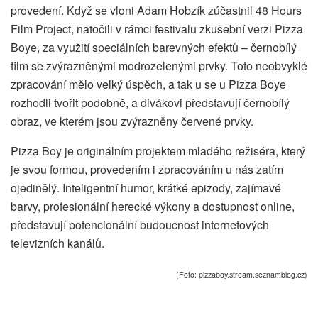
provedení. Když se vloni Adam Hobzík zúčastnil 48 Hours
Film Project, natočili v rámci festivalu zkušební verzi Pizza
Boye, za využití speciálních barevných efektů – černobílý
film se zvýrazněnými modrozelenými prvky. Toto neobvyklé
zpracování mělo velký úspěch, a tak u se u Pizza Boye
rozhodli tvořit podobně, a divákovi představují černobílý
obraz, ve kterém jsou zvýrazněny červené prvky.
Pizza Boy je originálním projektem mladého režiséra, který
je svou formou, provedením i zpracováním u nás zatím
ojedinělý. Inteligentní humor, krátké epizody, zajímavé
barvy, profesionální herecké výkony a dostupnost online,
představují potencionální budoucnost internetových
televizních kanálů.
(Foto: pizzaboy.stream.seznamblog.cz)