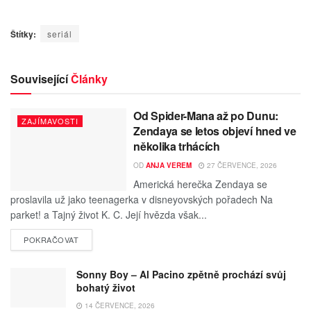
Štítky:
seriál
Související
Články
Od Spider-Mana až po Dunu:
ZAJÍMAVOSTI
Zendaya se letos objeví hned ve
několika trhácích
OD
ANJA VEREM
27 ČERVENCE, 2026
Americká herečka Zendaya se
proslavila už jako teenagerka v disneyovských pořadech Na
parket! a Tajný život K. C. Její hvězda však...
POKRAČOVAT
Sonny Boy – Al Pacino zpětně prochází svůj
bohatý život
14 ČERVENCE, 2026