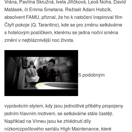
Vrána, Pavlína Skružná, Iveta Jiřičková, Leoš Noha, David
Matásek, či Emma Smetana. Režisér Adam Hobzík,
absolvent FAMU, přiznal, že ho k natočení inspiroval film
Čtyři pokoje (Q. Tarantino), kde se pro změnu setkáváme
s hotelovým poslíčkem, kterému se jedna noční směna
změní v nejbláznivější noc života.
S podobným
vyprávěcím stylem, kdy jsou jednotlivé příběhy propojeny
jedním hlavním motivem, se setkáváme stále častěji.
Například na Vimeu jsou ke zhlédnutí díly
nízkorozpočtového seriálu High Maintenance, které