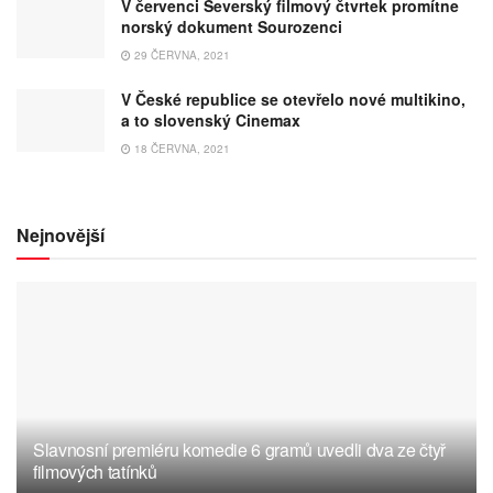
V červenci Severský filmový čtvrtek promítne
norský dokument Sourozenci
29 ČERVNA, 2021
V České republice se otevřelo nové multikino,
a to slovenský Cinemax
18 ČERVNA, 2021
Nejnovější
Slavnosní premiéru komedie 6 gramů uvedli dva ze čtyř
filmových tatínků