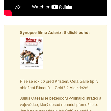
Synopse filmu Asterix: Sídliště bohů:
Píše se rok 50 před Kristem. Celá Galie trpí v
obležení Římanů… Celá?!? Ale kdeže!
Julius Caesar je bezesporu vynikající stratég a
vojevůdce, který dosud nenašel přemožitele.
Jen hrstka nepoddajných Galů se nadále