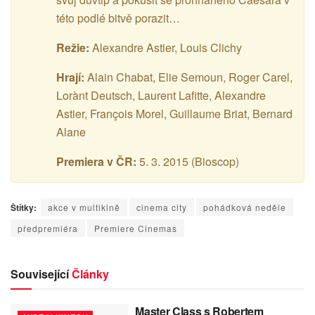
této podlé bitvě porazit…
Režie:
Alexandre Astier, Louis Clichy
Hrají:
Alain Chabat, Elie Semoun, Roger Carel,
Lorànt Deutsch, Laurent Lafitte, Alexandre
Astier, François Morel, Guillaume Briat, Bernard
Alane
Premiera v ČR:
5. 3. 2015 (Bioscop)
Štítky:
akce v multikině
cinema city
pohádková neděle
předpremiéra
Premiere Cinemas
Související
Články
Master Class s Robertem