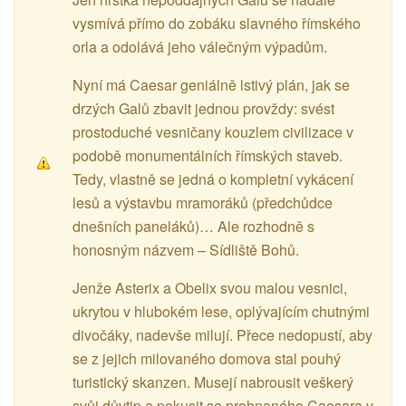
vysmívá přímo do zobáku slavného římského
orla a odolává jeho válečným výpadům.
Nyní má Caesar geniálně lstivý plán, jak se
drzých Galů zbavit jednou provždy: svést
prostoduché vesničany kouzlem civilizace v
podobě monumentálních římských staveb.
Tedy, vlastně se jedná o kompletní vykácení
lesů a výstavbu mramoráků (předchůdce
dnešních paneláků)… Ale rozhodně s
honosným názvem – Sídliště Bohů.
Jenže Asterix a Obelix svou malou vesnici,
ukrytou v hlubokém lese, oplývajícím chutnými
divočáky, nadevše milují. Přece nedopustí, aby
se z jejich milovaného domova stal pouhý
turistický skanzen. Musejí nabrousit veškerý
svůj důvtip a pokusit se prohnaného Caesara v