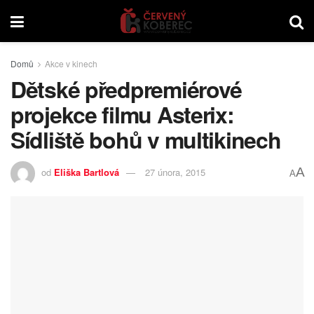
Domů
Akce v kinech
Dětské předpremiérové
projekce filmu Asterix:
Sídliště bohů v multikinech
A
od
Eliška Bartlová
27 února, 2015
A