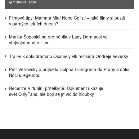
7 SRPNA, 2026
Filmové tipy: Mamma Mia! Nebo Čelisti – jaké filmy si pustit
v parných letních dnech?
Marika Šoposká se proměnila v Lady Dermacol ve
stejnojmenném filmu
Trailer k dokudramatu Osamělý vlk režiséra Ondřeje Veverky
Petr Větrovský o příjezdu Dolpha Lundgrena do Prahy a další
Noci s legendou
Recenze Virtuální přítelkyně: Dokument ukazuje
svět OnlyFans, ale bojí se jít víc do hloubky