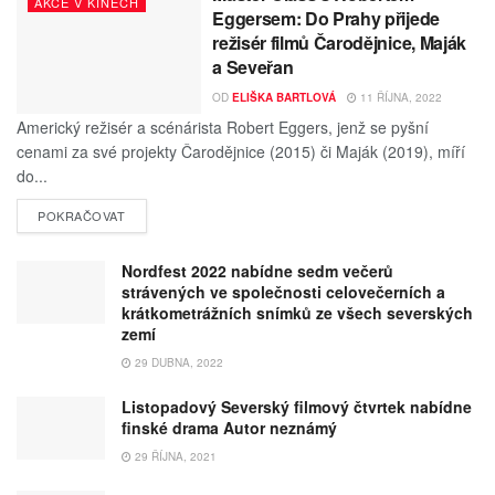
AKCE V KINECH
Eggersem: Do Prahy přijede
režisér filmů Čarodějnice, Maják
a Seveřan
OD
ELIŠKA BARTLOVÁ
11 ŘÍJNA, 2022
Americký režisér a scénárista Robert Eggers, jenž se pyšní
cenami za své projekty Čarodějnice (2015) či Maják (2019), míří
do...
POKRAČOVAT
Nordfest 2022 nabídne sedm večerů
strávených ve společnosti celovečerních a
krátkometrážních snímků ze všech severských
zemí
29 DUBNA, 2022
Listopadový Severský filmový čtvrtek nabídne
finské drama Autor neznámý
29 ŘÍJNA, 2021