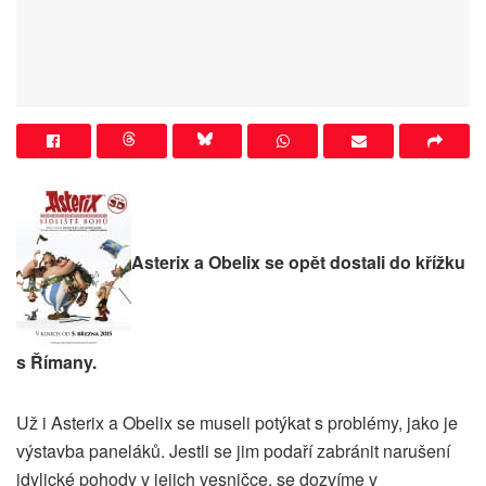
Asterix a Obelix se opět dostali do křížku
s Římany.
Už i Asterix a Obelix se museli potýkat s problémy, jako je
výstavba paneláků. Jestli se jim podaří zabránit narušení
idylické pohody v jejich vesničce, se dozvíme v