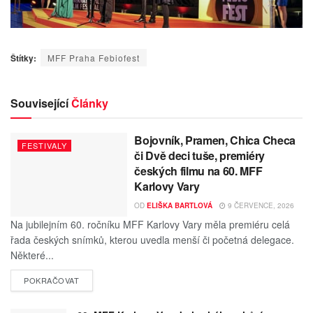
Štítky:
MFF Praha Febiofest
Související
Články
Bojovník, Pramen, Chica Checa
FESTIVALY
či Dvě deci tuše, premiéry
českých filmu na 60. MFF
Karlovy Vary
OD
ELIŠKA BARTLOVÁ
9 ČERVENCE, 2026
Na jubilejním 60. ročníku MFF Karlovy Vary měla premiéru celá
řada českých snímků, kterou uvedla menší či početná delegace.
Některé...
POKRAČOVAT