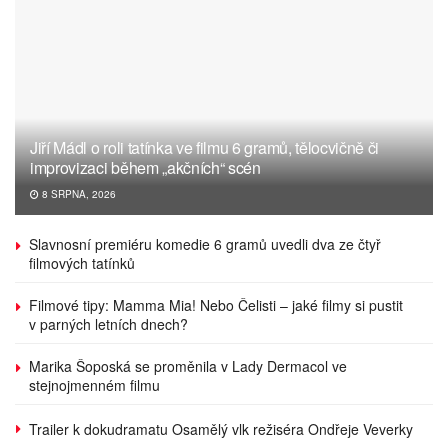
Jiří Mádl o roli tatínka ve filmu 6 gramů, tělocvičně či
improvizaci během „akčních“ scén
8 SRPNA, 2026
Slavnosní premiéru komedie 6 gramů uvedli dva ze čtyř
filmových tatínků
Filmové tipy: Mamma Mia! Nebo Čelisti – jaké filmy si pustit
v parných letních dnech?
Marika Šoposká se proměnila v Lady Dermacol ve
stejnojmenném filmu
Trailer k dokudramatu Osamělý vlk režiséra Ondřeje Veverky