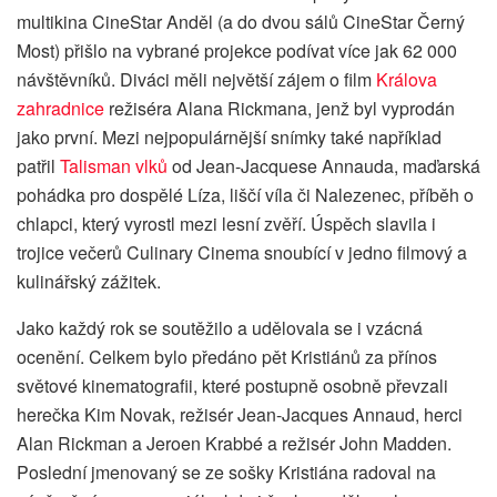
multikina CineStar Anděl (a do dvou sálů CineStar Černý
Most) přišlo na vybrané projekce podívat více jak 62 000
návštěvníků. Diváci měli největší zájem o film
Králova
zahradnice
režiséra Alana Rickmana, jenž byl vyprodán
jako první. Mezi nejpopulárnější snímky také například
patřil
Talisman vlků
od Jean-Jacquese Annauda, maďarská
pohádka pro dospělé Líza, liščí víla či Nalezenec, příběh o
chlapci, který vyrostl mezi lesní zvěří. Úspěch slavila i
trojice večerů Culinary Cinema snoubící v jedno filmový a
kulinářský zážitek.
Jako každý rok se soutěžilo a udělovala se i vzácná
ocenění. Celkem bylo předáno pět Kristiánů za přínos
světové kinematografii, které postupně osobně převzali
herečka Kim Novak, režisér Jean-Jacques Annaud, herci
Alan Rickman a Jeroen Krabbé a režisér John Madden.
Poslední jmenovaný se ze sošky Kristiána radoval na