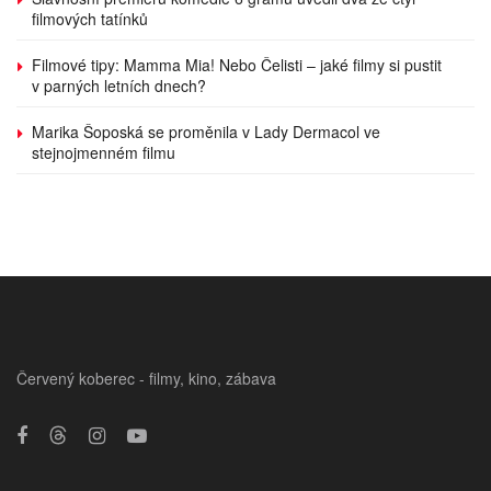
filmových tatínků
Filmové tipy: Mamma Mia! Nebo Čelisti – jaké filmy si pustit
v parných letních dnech?
Marika Šoposká se proměnila v Lady Dermacol ve
stejnojmenném filmu
Červený koberec - filmy, kino, zábava