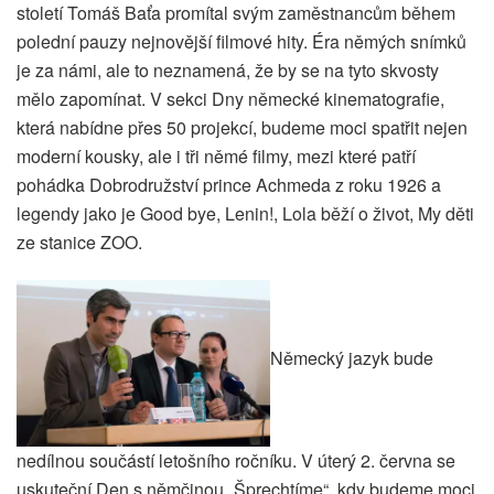
století Tomáš Baťa promítal svým zaměstnancům během
polední pauzy nejnovější filmové hity. Éra němých snímků
je za námi, ale to neznamená, že by se na tyto skvosty
mělo zapomínat. V sekci Dny německé kinematografie,
která nabídne přes 50 projekcí, budeme moci spatřit nejen
moderní kousky, ale i tři němé filmy, mezi které patří
pohádka Dobrodružství prince Achmeda z roku 1926 a
legendy jako je Good bye, Lenin!, Lola běží o život, My děti
ze stanice ZOO.
Německý jazyk bude
nedílnou součástí letošního ročníku. V úterý 2. června se
uskuteční Den s němčinou „Šprechtíme“, kdy budeme moci