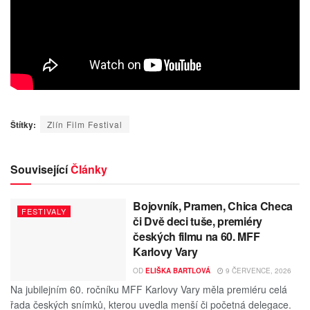
Štítky:
Zlín Film Festival
Související
Články
Bojovník, Pramen, Chica Checa
FESTIVALY
či Dvě deci tuše, premiéry
českých filmu na 60. MFF
Karlovy Vary
OD
ELIŠKA BARTLOVÁ
9 ČERVENCE, 2026
Na jubilejním 60. ročníku MFF Karlovy Vary měla premiéru celá
řada českých snímků, kterou uvedla menší či početná delegace.