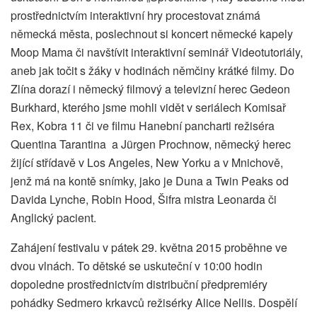
prostřednictvím interaktivní hry procestovat známá
německá města, poslechnout si koncert německé kapely
Moop Mama či navštívit interaktivní seminář Videotutoriály,
aneb jak točit s žáky v hodinách němčiny krátké filmy. Do
Zlína dorazí i německý filmový a televizní herec Gedeon
Burkhard, kterého jsme mohli vidět v seriálech Komisař
Rex, Kobra 11 či ve filmu Hanební pancharti režiséra
Quentina Tarantina a Jürgen Prochnow, německý herec
žijící střídavě v Los Angeles, New Yorku a v Mnichově,
jenž má na kontě snímky, jako je Duna a Twin Peaks od
Davida Lynche, Robin Hood, Šifra mistra Leonarda či
Anglický pacient.
Zahájení festivalu v pátek 29. května 2015 proběhne ve
dvou vlnách. To dětské se uskuteční v 10:00 hodin
dopoledne prostřednictvím distribuční předpremiéry
pohádky Sedmero krkavců režisérky Alice Nellis. Dospělí