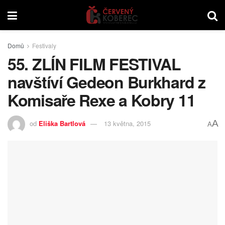
Domů
Festivaly
55. ZLÍN FILM FESTIVAL
navštíví Gedeon Burkhard z
Komisaře Rexe a Kobry 11
A
od
Eliška Bartlová
13 května, 2015
A