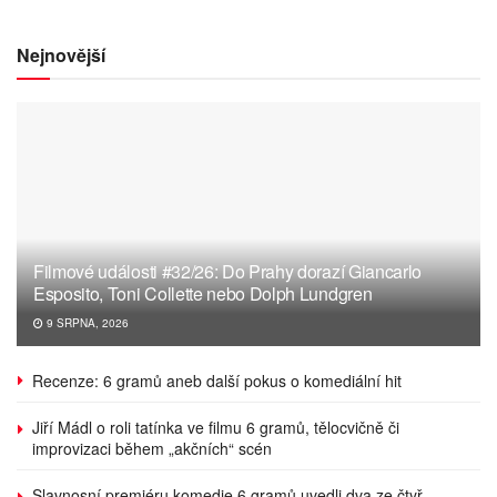
Nejnovější
Filmové události #32/26: Do Prahy dorazí Giancarlo
Esposito, Toni Collette nebo Dolph Lundgren
9 SRPNA, 2026
Recenze: 6 gramů aneb další pokus o komediální hit
Jiří Mádl o roli tatínka ve filmu 6 gramů, tělocvičně či
improvizaci během „akčních“ scén
Slavnosní premiéru komedie 6 gramů uvedli dva ze čtyř