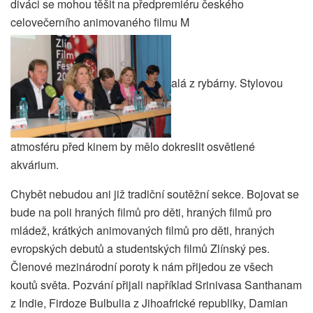
diváci se mohou těšit na předpremiéru českého
celovečerního animovaného filmu M
alá z rybárny. Stylovou
atmosféru před kinem by mělo dokreslit osvětlené
akvárium.
Chybět nebudou ani již tradiční soutěžní sekce. Bojovat se
bude na poli hraných filmů pro děti, hraných filmů pro
mládež, krátkých animovaných filmů pro děti, hraných
evropských debutů a studentských filmů Zlínský pes.
Členové mezinárodní poroty k nám přijedou ze všech
koutů světa. Pozvání přijali například Srinivasa Santhanam
z Indie, Firdoze Bulbulia z Jihoafrické republiky, Damian