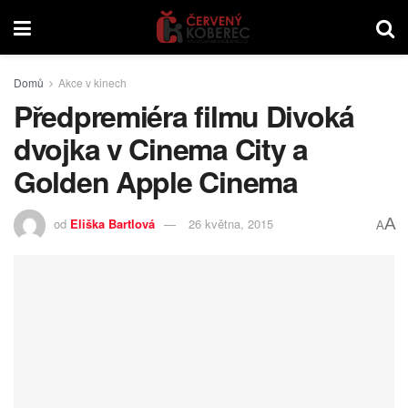
Domů
Akce v kinech
Předpremiéra filmu Divoká
dvojka v Cinema City a
Golden Apple Cinema
A
od
Eliška Bartlová
26 května, 2015
A