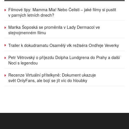
Filmové tipy: Mamma Mia! Nebo Čelisti – jaké filmy si pustit
v parných letních dnech?
Marika Šoposká se proměnila v Lady Dermacol ve
stejnojmenném filmu
Trailer k dokudramatu Osamělý vlk režiséra Ondřeje Veverky
Petr Větrovský o příjezdu Dolpha Lundgrena do Prahy a další
Noci s legendou
Recenze Virtuální přítelkyně: Dokument ukazuje
svět OnlyFans, ale bojí se jít víc do hloubky