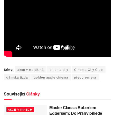
Štítky:
akce v multikině
cinema city
Cinema City Club
dámská jízda
golden apple cinema
předpremiéra
Související
Články
Master Class s Robertem
AKCE V KINECH
Eggersem: Do Prahy přijede