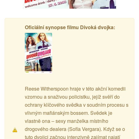
Oficiální synopse filmu Divoká dvojka:
Reese Witherspoon hraje v této akční komedii
vzornou a snaživou policistku, jejíž svěří do
ochrany klíčového svědka v soudním procesu s
vlivným mafiánským bossem. Svědek je
vlastně ona – sexy manželka místního
drogového dealera (Sofía Vergara). Když se o
tuto dvojici začnou intenzivně zajímat najatí