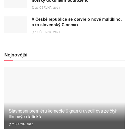
norský dokument Sourozenci
29 ČERVNA, 2021
V České republice se otevřelo nové multikino,
a to slovenský Cinemax
18 ČERVNA, 2021
Nejnovější
Slavnosní premiéru komedie 6 gramů uvedli dva ze čtyř
filmových tatínků
7 SRPNA, 2026