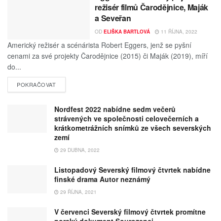
režisér filmů Čarodějnice, Maják
a Seveřan
OD
ELIŠKA BARTLOVÁ
11 ŘÍJNA, 2022
Americký režisér a scénárista Robert Eggers, jenž se pyšní
cenami za své projekty Čarodějnice (2015) či Maják (2019), míří
do...
POKRAČOVAT
Nordfest 2022 nabídne sedm večerů
strávených ve společnosti celovečerních a
krátkometrážních snímků ze všech severských
zemí
29 DUBNA, 2022
Listopadový Severský filmový čtvrtek nabídne
finské drama Autor neznámý
29 ŘÍJNA, 2021
V červenci Severský filmový čtvrtek promítne