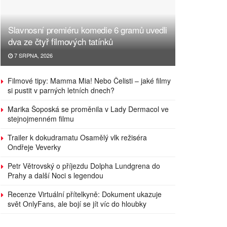
Slavnosní premiéru komedie 6 gramů uvedli
dva ze čtyř filmových tatínků
7 SRPNA, 2026
Filmové tipy: Mamma Mia! Nebo Čelisti – jaké filmy
si pustit v parných letních dnech?
Marika Šoposká se proměnila v Lady Dermacol ve
stejnojmenném filmu
Trailer k dokudramatu Osamělý vlk režiséra
Ondřeje Veverky
Petr Větrovský o příjezdu Dolpha Lundgrena do
Prahy a další Noci s legendou
Recenze Virtuální přítelkyně: Dokument ukazuje
svět OnlyFans, ale bojí se jít víc do hloubky