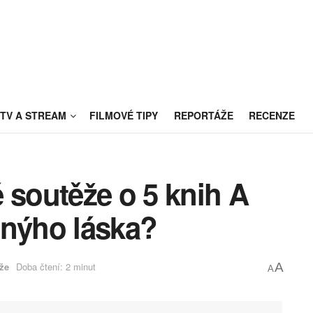
TV A STREAM
FILMOVÉ TIPY
REPORTÁŽE
RECENZE
 soutěže o 5 knih A
čnýho láska?
že
Doba čtení: 2 minut
A
A