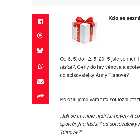
Kdo se sezná
Od 6. 5. do 12. 5. 2015 jste se mohl
láska?
. Ceny do hry věnovala spol
od spisovatelky Anny Tůmové?
Položili jsme vám tuto soutěžní otáz
„Jak se jmenuje hrdinka novely A co
společnýho láska? od spisovatelky
Tůmové?“