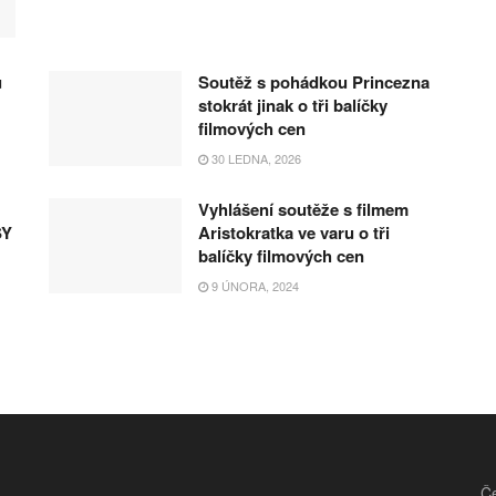
u
Soutěž s pohádkou Princezna
stokrát jinak o tři balíčky
filmových cen
30 LEDNA, 2026
Vyhlášení soutěže s filmem
SY
Aristokratka ve varu o tři
balíčky filmových cen
9 ÚNORA, 2024
Če