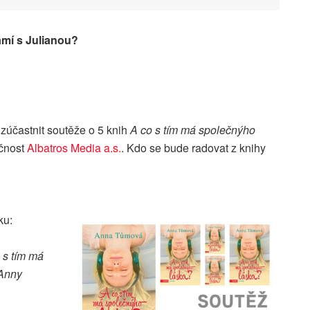
mí s Julianou?
i zúčastnit soutěže
o 5 knih
A co s tím má společnýho
ečnost
Albatros Media a.s.
.
Kdo se bude radovat z knihy
ku:
 s tím má
 Anny