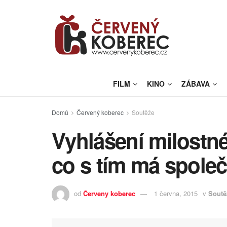
FILM
KINO
ZÁBAVA
Domů
Červený koberec
Soutěže
Vyhlášení milostné
co s tím má spole
od
Červeny koberec
1 června, 2015
v
Soutě