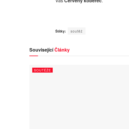
Váš
Červený koberec
.
Štítky:
soutěž
Související
Články
SOUTĚŽE