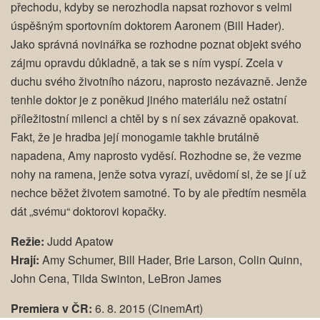
přechodu, kdyby se nerozhodla napsat rozhovor s velmi
úspěšným sportovním doktorem Aaronem (Bill Hader).
Jako správná novinářka se rozhodne poznat objekt svého
zájmu opravdu důkladně, a tak se s ním vyspí. Zcela v
duchu svého životního názoru, naprosto nezávazně. Jenže
tenhle doktor je z poněkud jiného materiálu než ostatní
příležitostní milenci a chtěl by s ní sex závazně opakovat.
Fakt, že je hradba její monogamie takhle brutálně
napadena, Amy naprosto vyděsí. Rozhodne se, že vezme
nohy na ramena, jenže sotva vyrazí, uvědomí si, že se jí už
nechce běžet životem samotné. To by ale předtím nesměla
dát „svému“ doktorovi kopačky.
Režie:
Judd Apatow
Hrají:
Amy Schumer, Bill Hader, Brie Larson, Colin Quinn,
John Cena, Tilda Swinton, LeBron James
Premiera v ČR:
6. 8. 2015 (CinemArt)