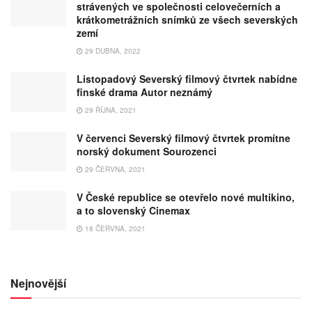
strávených ve společnosti celovečerních a
krátkometrážních snímků ze všech severských
zemí
29 DUBNA, 2022
Listopadový Severský filmový čtvrtek nabídne
finské drama Autor neznámý
29 ŘÍJNA, 2021
V červenci Severský filmový čtvrtek promítne
norský dokument Sourozenci
29 ČERVNA, 2021
V České republice se otevřelo nové multikino,
a to slovenský Cinemax
18 ČERVNA, 2021
Nejnovější