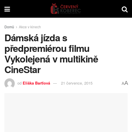
Domů
Akce v kinech
Dámská jízda s
předpremiérou filmu
Vykolejená v multikině
CineStar
A
od
Eliška Bartlová
21 července, 2015
A