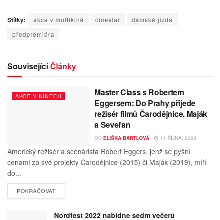
Štítky:
akce v multikině
cinestar
dámská jízda
předpremiéra
Související
Články
Master Class s Robertem
AKCE V KINECH
Eggersem: Do Prahy přijede
režisér filmů Čarodějnice, Maják
a Seveřan
OD
ELIŠKA BARTLOVÁ
11 ŘÍJNA, 2022
Americký režisér a scénárista Robert Eggers, jenž se pyšní
cenami za své projekty Čarodějnice (2015) či Maják (2019), míří
do...
POKRAČOVAT
Nordfest 2022 nabídne sedm večerů