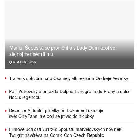
Marika Šoposká se proměnila v Lady Dermacol ve
stejnojmenném filmu
6 SRPNA, 2026
Trailer k dokudramatu Osamělý vlk režiséra Ondřeje Veverky
Petr Větrovský o příjezdu Dolpha Lundgrena do Prahy a další
Noci s legendou
Recenze Virtuální přítelkyně: Dokument ukazuje
svět OnlyFans, ale bojí se jít víc do hloubky
Filmové události #31/26: Spoustu marvelovských novinek i
Twilight návštěva na Comic-Con Czech Republic