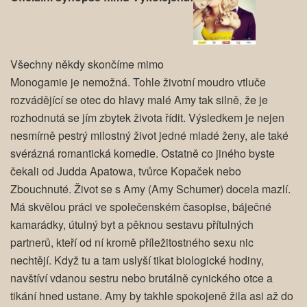
Všechny někdy skončíme mimo
Monogamie je nemožná. Tohle životní moudro vtluče
rozvádějící se otec do hlavy malé Amy tak silně, že je
rozhodnutá se jím zbytek života řídit. Výsledkem je nejen
nesmírně pestrý milostný život jedné mladé ženy, ale také
svérázná romantická komedie. Ostatně co jiného byste
čekali od Judda Apatowa, tvůrce Kopaček nebo
Zbouchnuté. Život se s Amy (Amy Schumer) docela mazlí.
Má skvělou práci ve společenském časopise, báječné
kamarádky, útulný byt a pěknou sestavu přítulných
partnerů, kteří od ní kromě příležitostného sexu nic
nechtějí. Když tu a tam uslyší tikat biologické hodiny,
navštíví vdanou sestru nebo brutálně cynického otce a
tikání hned ustane. Amy by takhle spokojeně žila asi až do