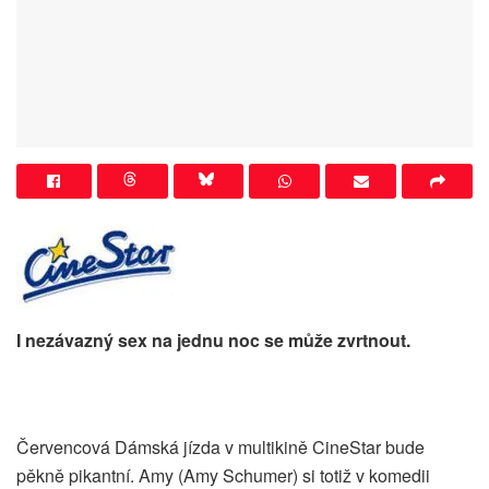
I nezávazný sex na jednu noc se může zvrtnout.
Červencová Dámská jízda v multikině CineStar bude
pěkně pikantní. Amy (Amy Schumer) si totiž v komedii