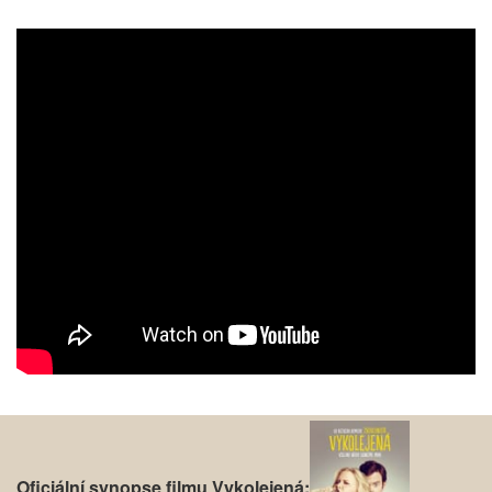
Oficiální synopse filmu Vykolejená: