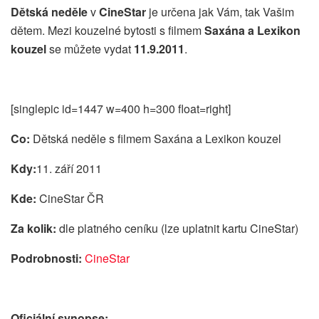
Dětská neděle
v
CineStar
je určena jak Vám, tak Vašim
dětem. Mezi kouzelné bytosti s filmem
Saxána a Lexikon
kouzel
se můžete vydat
11.9.2011
.
[singlepic id=1447 w=400 h=300 float=right]
Co:
Dětská neděle s filmem Saxána a Lexikon kouzel
Kdy:
11. září 2011
Kde:
CineStar ČR
Za kolik:
dle platného ceníku (lze uplatnit kartu CineStar)
Podrobnosti:
CineStar
Oficiální synopse: