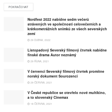
POKRAČOVAT
Nordfest 2022 nabídne sedm večerů
strávených ve společnosti celovečerních a
krátkometrážních snímků ze všech severských
zemí
29 DUBNA, 2022
Listopadový Severský filmový čtvrtek nabídne
finské drama Autor neznámý
29 ŘÍJNA, 2021
V červenci Severský filmový čtvrtek promítne
norský dokument Sourozenci
29 ČERVNA, 2021
V České republice se otevřelo nové multikino,
a to slovenský Cinemax
18 ČERVNA, 2021