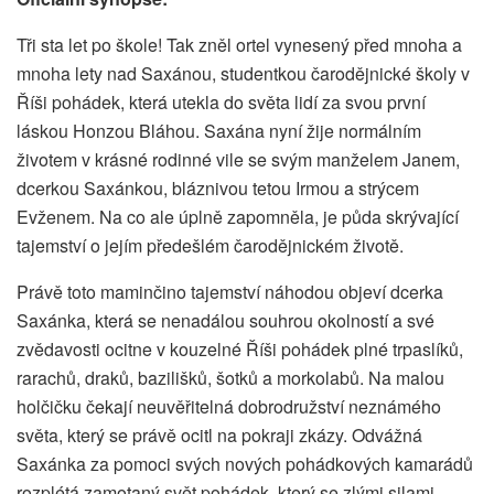
Tři sta let po škole! Tak zněl ortel vynesený před mnoha a
mnoha lety nad Saxánou, studentkou čarodějnické školy v
Říši pohádek, která utekla do světa lidí za svou první
láskou Honzou Bláhou. Saxána nyní žije normálním
životem v krásné rodinné vile se svým manželem Janem,
dcerkou Saxánkou, bláznivou tetou Irmou a strýcem
Evženem. Na co ale úplně zapomněla, je půda skrývající
tajemství o jejím předešlém čarodějnickém životě.
Právě toto maminčino tajemství náhodou objeví dcerka
Saxánka, která se nenadálou souhrou okolností a své
zvědavosti ocitne v kouzelné Říši pohádek plné trpaslíků,
rarachů, draků, bazilišků, šotků a morkolabů. Na malou
holčičku čekají neuvěřitelná dobrodružství neznámého
světa, který se právě ocitl na pokraji zkázy. Odvážná
Saxánka za pomoci svých nových pohádkových kamarádů
rozplétá zamotaný svět pohádek, který se zlými silami