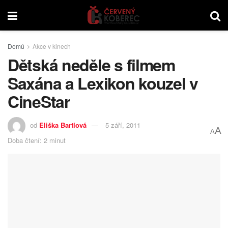
Domů
Akce v kinech
Dětská neděle s filmem
Saxána a Lexikon kouzel v
CineStar
od
Eliška Bartlová
5 září, 2011
A
A
Doba čtení: 2 minut