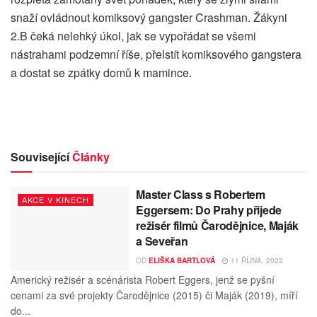
snaží ovládnout komiksový gangster Crashman. Žákyni
2.B čeká nelehký úkol, jak se vypořádat se všemi
nástrahami podzemní říše, přelstít komiksového gangstera
a dostat se zpátky domů k mamince.
Související
Články
Master Class s Robertem
AKCE V KINECH
Eggersem: Do Prahy přijede
režisér filmů Čarodějnice, Maják
a Seveřan
OD
ELIŠKA BARTLOVÁ
11 ŘÍJNA, 2022
Americký režisér a scénárista Robert Eggers, jenž se pyšní
cenami za své projekty Čarodějnice (2015) či Maják (2019), míří
do...