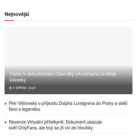
Nejnovější
Trailer k dokudramatu Osamělý vlk režiséra Ondřeje
Veverky
5 SRPNA, 2026
Petr Větrovský o příjezdu Dolpha Lundgrena do Prahy a další
Noci s legendou
Recenze Virtuální přítelkyně: Dokument ukazuje
svět OnlyFans, ale bojí se jít víc do hloubky