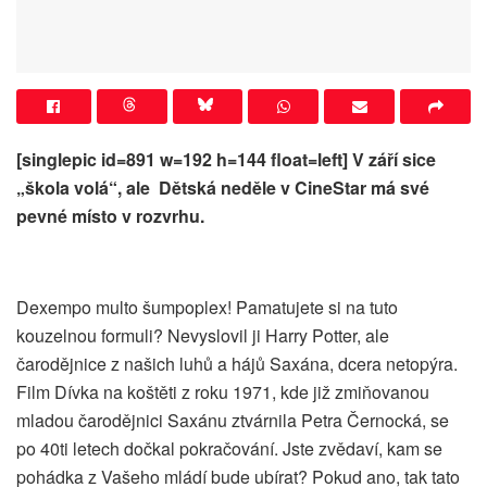
[singlepic id=891 w=192 h=144 float=left]
V září sice
„škola volá“, ale Dětská neděle v CineStar má své
pevné místo v rozvrhu.
Dexempo multo šumpoplex! Pamatujete si na tuto
kouzelnou formuli? Nevyslovil ji Harry Potter, ale
čarodějnice z našich luhů a hájů Saxána, dcera netopýra.
Film Dívka na koštěti z roku 1971, kde již zmiňovanou
mladou čarodějnici Saxánu ztvárnila Petra Černocká, se
po 40ti letech dočkal pokračování. Jste zvědaví, kam se
pohádka z Vašeho mládí bude ubírat? Pokud ano, tak tato