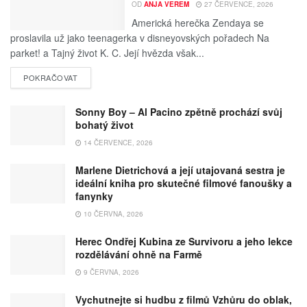
OD
ANJA VEREM
27 ČERVENCE, 2026
Americká herečka Zendaya se
proslavila už jako teenagerka v disneyovských pořadech Na
parket! a Tajný život K. C. Její hvězda však...
POKRAČOVAT
Sonny Boy – Al Pacino zpětně prochází svůj
bohatý život
14 ČERVENCE, 2026
Marlene Dietrichová a její utajovaná sestra je
ideální kniha pro skutečné filmové fanoušky a
fanynky
10 ČERVNA, 2026
Herec Ondřej Kubina ze Survivoru a jeho lekce
rozdělávání ohně na Farmě
9 ČERVNA, 2026
Vychutnejte si hudbu z filmů Vzhůru do oblak,