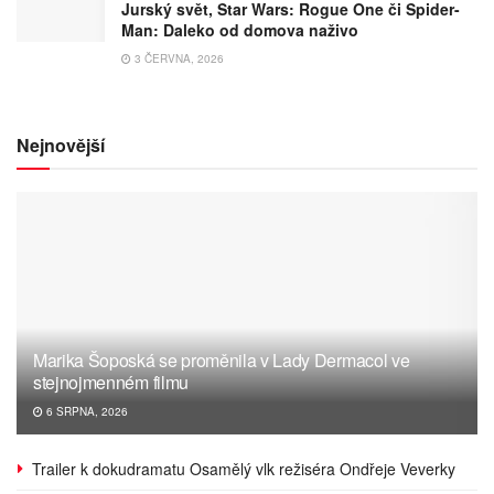
Jurský svět, Star Wars: Rogue One či Spider-
Man: Daleko od domova naživo
3 ČERVNA, 2026
Nejnovější
Marika Šoposká se proměnila v Lady Dermacol ve
stejnojmenném filmu
6 SRPNA, 2026
Trailer k dokudramatu Osamělý vlk režiséra Ondřeje Veverky