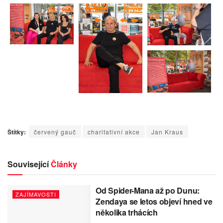
Štítky:
červený gauč
charitativní akce
Jan Kraus
Související
Články
Od Spider-Mana až po Dunu:
ZAJÍMAVOSTI
Zendaya se letos objeví hned ve
několika trhácích