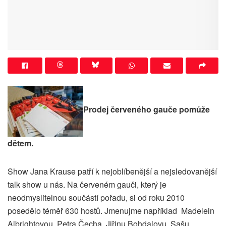
Prodej červeného gauče pomůže
dětem.
Show Jana Krause patří k nejoblíbenější a nejsledovanější
talk show u nás. Na červeném gauči, který je
neodmyslitelnou součástí pořadu, si od roku 2010
posedělo téměř 630 hostů. Jmenujme například Madelein
Albrightovou, Petra Čecha, Jiřinu Bohdalovu, Sašu