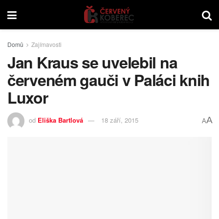
Domů
Zajímavosti
Jan Kraus se uvelebil na
červeném gauči v Paláci knih
Luxor
A
od
Eliška Bartlová
18 září, 2015
A