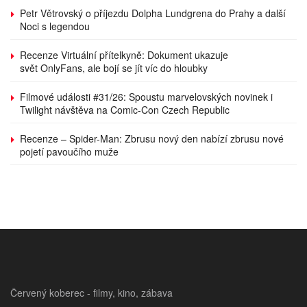
Petr Větrovský o příjezdu Dolpha Lundgrena do Prahy a další
Noci s legendou
Recenze Virtuální přítelkyně: Dokument ukazuje
svět OnlyFans, ale bojí se jít víc do hloubky
Filmové události #31/26: Spoustu marvelovských novinek i
Twilight návštěva na Comic-Con Czech Republic
Recenze – Spider-Man: Zbrusu nový den nabízí zbrusu nové
pojetí pavoučího muže
Červený koberec - filmy, kino, zábava