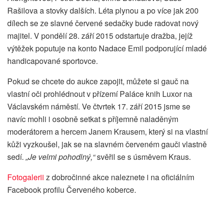
Rašilova a stovky dalších. Léta plynou a po více jak 200
dílech se ze slavné červené sedačky bude radovat nový
majitel. V pondělí 28. září 2015 odstartuje dražba, jejíž
výtěžek poputuje na konto Nadace Emil podporující mladé
handicapované sportovce.
Pokud se chcete do aukce zapojit, můžete si gauč na
vlastní oči prohlédnout v přízemí Paláce knih Luxor na
Václavském náměstí. Ve čtvrtek 17. září 2015 jsme se
navíc mohli i osobně setkat s příjemně naladěným
moderátorem a hercem Janem Krausem, který si na vlastní
kůži vyzkoušel, jak se na slavném červeném gauči vlastně
sedí.
„Je velmi pohodlný,“
svěřil se s úsměvem Kraus.
Fotogalerii
z dobročinné akce naleznete i na oficiálním
Facebook profilu Červeného koberce.