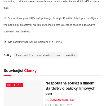
internetových stránek www.cervenykoberec.cz (např. zasílání obchodních sdělení na e-
mail).
10. Odesláním odpovědi Účastník potvrzuje, že si tyto Pravidla přečetl, porozuměl jim a
tyto podmínky akceptoval. Na tuto skutečnost nemá vliv, zda je zaslaná odpověď ve
správném tvaru či nikoliv.
11. Tyto podmínky nabývají platnosti dne 9. 11. 2015
Štítky:
Festival Francouzského filmu
soutěž
Související
Články
Nespoutaná soutěž s filmem
SOUTĚŽE
Bardotky o balíčky filmových
cen
OD
ČERVENY KOBEREC
24 ČERVENCE, 2026