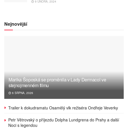
9 ÚNORA, 2024
Nejnovější
Marika Šoposká se proměnila v Lady Dermacol ve
stejnojmenném filmu
6 SRPNA, 2026
Trailer k dokudramatu Osamělý vlk režiséra Ondřeje Veverky
Petr Větrovský o příjezdu Dolpha Lundgrena do Prahy a další
Noci s legendou