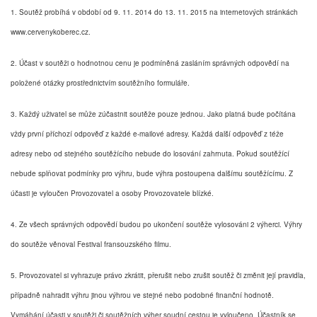
1. Soutěž probíhá v období od 9. 11. 2014 do 13. 11. 2015 na internetových stránkách
www.cervenykoberec.cz.
2. Účast v soutěži o hodnotnou cenu je podmíněná zasláním správných odpovědí na
položené otázky prostřednictvím soutěžního formuláře.
3.
Každý uživatel se může zúčastnit soutěže pouze jednou. Jako platná bude počítána
vždy první příchozí odpověď z každé e-mailové adresy. Každá další odpověď z téže
adresy nebo od stejného soutěžícího nebude do losování zahrnuta. Pokud soutěžící
nebude splňovat podmínky pro výhru, bude výhra postoupena dalšímu soutěžícímu. Z
účasti je vyloučen Provozovatel a osoby Provozovatele blízké.
4. Ze všech správných odpovědí budou po ukončení soutěže vylosováni 2 výherci. Výhry
do soutěže věnoval Festival fransouzského filmu.
5. Provozovatel si vyhrazuje právo zkrátit, přerušit nebo zrušit soutěž či změnit její pravidla,
případně nahradit výhru jinou výhrou ve stejné nebo podobné finanční hodnotě.
Vymáhání účasti v soutěži či soutěžních výher soudní cestou je vyloučeno. Účastník se