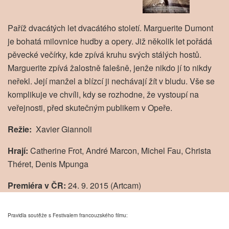
Paříž dvacátých let dvacátého století. Marguerite Dumont
je bohatá milovnice hudby a opery. Již několik let pořádá
pěvecké večírky, kde zpívá kruhu svých stálých hostů.
Marguerite zpívá žalostně falešně, jenže nikdo jí to nikdy
neřekl. Její manžel a blízcí ji nechávají žít v bludu. Vše se
komplikuje ve chvíli, kdy se rozhodne, že vystoupí na
veřejnosti, před skutečným publikem v Opeře.
Režie:
Xavier Giannoli
Hrají:
Catherine Frot, André Marcon, Michel Fau, Christa
Théret, Denis Mpunga
Premiéra v ČR:
24. 9. 2015 (Artcam)
Pravidla soutěže s Festivalem francouzského filmu: