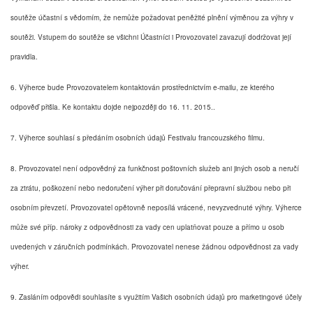
soutěže účastní s vědomím, že nemůže požadovat peněžité plnění výměnou za výhry v
soutěži. Vstupem do soutěže se všichni Účastníci i Provozovatel zavazují dodržovat její
pravidla.
6. Výherce bude Provozovatelem kontaktován prostřednictvím e-mailu, ze kterého
odpověď přišla. Ke kontaktu dojde nejpozději do 16. 11. 2015..
7. Výherce souhlasí s předáním osobních údajů Festivalu francouzského filmu.
8. Provozovatel není odpovědný za funkčnost poštovních služeb ani jiných osob a neručí
za ztrátu, poškození nebo nedoručení výher při doručování přepravní službou nebo při
osobním převzetí. Provozovatel opětovně neposílá vrácené, nevyzvednuté výhry. Výherce
může své příp. nároky z odpovědnosti za vady cen uplatňovat pouze a přímo u osob
uvedených v záručních podmínkách. Provozovatel nenese žádnou odpovědnost za vady
výher.
9. Zasláním odpovědi souhlasíte s využitím Vašich osobních údajů pro marketingové účely