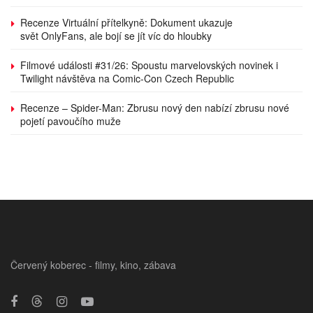
Recenze Virtuální přítelkyně: Dokument ukazuje
svět OnlyFans, ale bojí se jít víc do hloubky
Filmové události #31/26: Spoustu marvelovských novinek i
Twilight návštěva na Comic-Con Czech Republic
Recenze – Spider-Man: Zbrusu nový den nabízí zbrusu nové
pojetí pavoučího muže
Červený koberec - filmy, kino, zábava