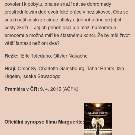
povolení k pobytu, ona se snaží dát se dohromady
prostřednictvím dobrovolnické práce v neziskovce. Oba se
snaží najít cestu ze slepé uličky a jednoho dne se jejich
cesty zkříží… Jejich příběh osciluje mezi humorem a
emocemi a možná míří ke šťastnému konci. Že by měl život
větší fantazii než oni dva?
Režie:
Eric Toledano, Olivier Nakache
Hrají:
Omar Sy, Charlotte Gainsbourg, Tahar Rahim, Izia
Higelin, Issaka Sawadogo
Premiéra v ČR:
9. 4. 2015 (AČFK)
Oficiální synopse filmu Marguerite: