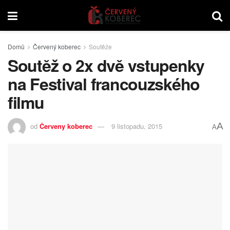
Domů
Červený koberec
Soutěže
Soutěž o 2x dvě vstupenky
na Festival francouzského
filmu
A
od
Červeny koberec
9 listopadu, 2015
A