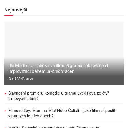
Nejnovější
Jiří Mádl o roli tatínka ve filmu 6 gramů, tělocvičně či
improvizaci během „akčních“ scén
8 SRPNA, 2026
Slavnosní premiéru komedie 6 gramů uvedli dva ze čtyř
filmových tatínků
Filmové tipy: Mamma Mia! Nebo Čelisti – jaké filmy si pustit
v parných letních dnech?
Marika Šoposká se proměnila v Lady Dermacol ve