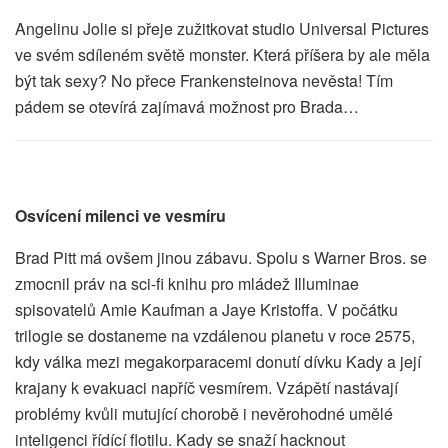
Angelinu Jolie si přeje zužitkovat studio Universal Pictures
ve svém sdíleném světě monster. Která příšera by ale měla
být tak sexy? No přece Frankensteinova nevěsta! Tím
pádem se otevírá zajímavá možnost pro Brada…
Osvícení milenci ve vesmíru
Brad Pitt má ovšem jinou zábavu. Spolu s Warner Bros. se
zmocnil práv na sci-fi knihu pro mládež Illuminae
spisovatelů Amie Kaufman a Jaye Kristoffa. V počátku
trilogie se dostaneme na vzdálenou planetu v roce 2575,
kdy válka mezi megakorparacemi donutí dívku Kady a její
krajany k evakuaci napříč vesmírem. Vzápětí nastávají
problémy kvůli mutující chorobě i nevěrohodné umělé
inteligenci řídící flotilu. Kady se snaží hacknout