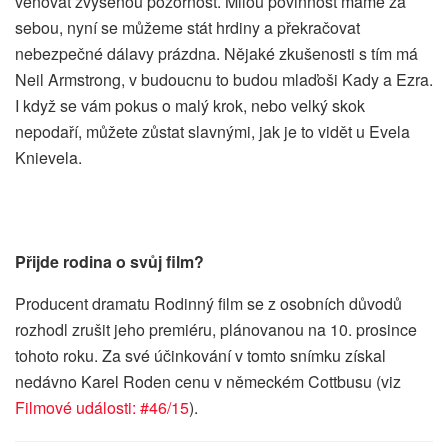
věnovat zvýšenou pozornost. Milou povinnost máme za
sebou, nyní se můžeme stát hrdiny a překračovat
nebezpečné dálavy prázdna. Nějaké zkušenosti s tím má
Neil Armstrong, v budoucnu to budou mlaďoši Kady a Ezra.
I když se vám pokus o malý krok, nebo velký skok
nepodaří, můžete zůstat slavnými, jak je to vidět u Evela
Knievela.
Přijde rodina o svůj film?
Producent dramatu Rodinný film se z osobních důvodů
rozhodl zrušit jeho premiéru, plánovanou na 10. prosince
tohoto roku. Za své účinkování v tomto snímku získal
nedávno Karel Roden cenu v německém Cottbusu (viz
Filmové události: #46/15
).