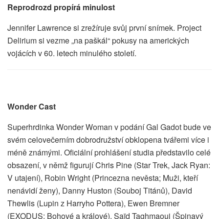
Reprodrozd propírá minulost
Jennifer Lawrence si zrežíruje svůj první snímek. Project
Delirium si vezme „na paškál“ pokusy na amerických
vojácích v 60. letech minulého století.
Wonder Cast
Superhrdinka Wonder Woman v podání Gal Gadot bude ve
svém celovečerním dobrodružství obklopena tvářemi více i
méně známými. Oficiální prohlášení studia představilo celé
obsazení, v němž figurují Chris Pine (Star Trek, Jack Ryan:
V utajení), Robin Wright (Princezna nevěsta; Muži, kteří
nenávidí ženy), Danny Huston (Souboj Titánů), David
Thewlis (Lupin z Harryho Pottera), Ewen Bremner
(EXODUS: Bohové a králové), Saïd Taghmaoui (Špinavý