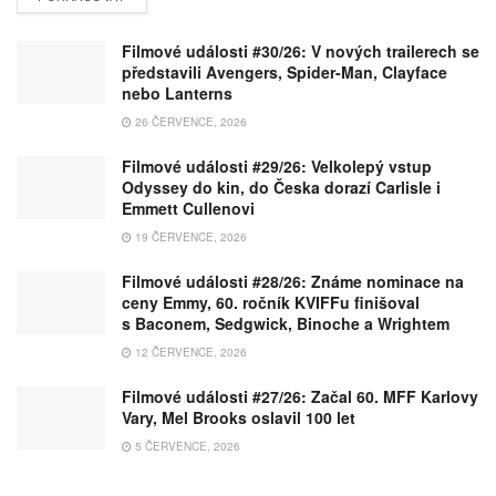
Filmové události #30/26: V nových trailerech se
představili Avengers, Spider-Man, Clayface
nebo Lanterns
26 ČERVENCE, 2026
Filmové události #29/26: Velkolepý vstup
Odyssey do kin, do Česka dorazí Carlisle i
Emmett Cullenovi
19 ČERVENCE, 2026
Filmové události #28/26: Známe nominace na
ceny Emmy, 60. ročník KVIFFu finišoval
s Baconem, Sedgwick, Binoche a Wrightem
12 ČERVENCE, 2026
Filmové události #27/26: Začal 60. MFF Karlovy
Vary, Mel Brooks oslavil 100 let
5 ČERVENCE, 2026