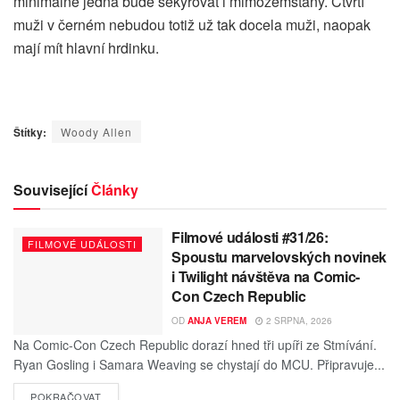
minimálně jedna bude sekýrovat i mimozemšťany. Čtvrtí
muži v černém nebudou totiž už tak docela muži, naopak
mají mít hlavní hrdinku.
Štítky:
Woody Allen
Související
Články
Filmové události #31/26:
FILMOVÉ UDÁLOSTI
Spoustu marvelovských novinek
i Twilight návštěva na Comic-
Con Czech Republic
OD
ANJA VEREM
2 SRPNA, 2026
Na Comic-Con Czech Republic dorazí hned tři upíři ze Stmívání.
Ryan Gosling i Samara Weaving se chystají do MCU. Připravuje...
POKRAČOVAT