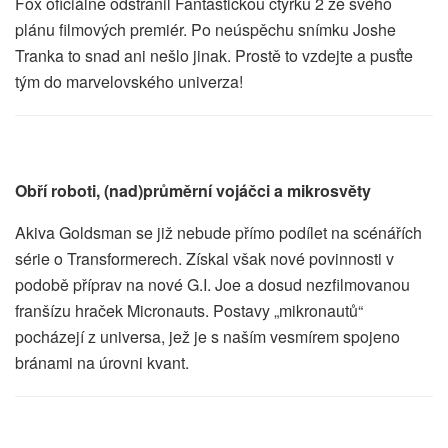
Fox oficiálně odstranil Fantastickou čtyřku 2 ze svého
plánu filmových premiér. Po neúspěchu snímku Joshe
Tranka to snad ani nešlo jinak. Prostě to vzdejte a pusťte
tým do marvelovského univerza!
Obří roboti, (nad)průměrní vojáčci a mikrosvěty
Akiva Goldsman se již nebude přímo podílet na scénářích
série o Transformerech. Získal však nové povinnosti v
podobě příprav na nové G.I. Joe a dosud nezfilmovanou
franšízu hraček Micronauts. Postavy „mikronautů“
pocházejí z universa, jež je s naším vesmírem spojeno
bránami na úrovni kvant.