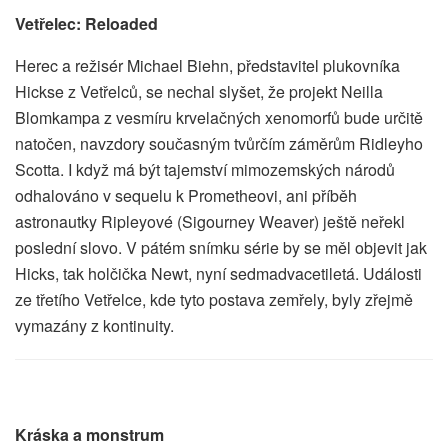
Vetřelec: Reloaded
Herec a režisér Michael Biehn, představitel plukovníka
Hickse z Vetřelců, se nechal slyšet, že projekt Neilla
Blomkampa z vesmíru krvelačných xenomorfů bude určitě
natočen, navzdory současným tvůrčím záměrům Ridleyho
Scotta. I když má být tajemství mimozemských národů
odhalováno v sequelu k Prometheovi, ani příběh
astronautky Ripleyové (Sigourney Weaver) ještě neřekl
poslední slovo. V pátém snímku série by se měl objevit jak
Hicks, tak holčička Newt, nyní sedmadvacetiletá. Události
ze třetího Vetřelce, kde tyto postava zemřely, byly zřejmě
vymazány z kontinuity.
Kráska a monstrum