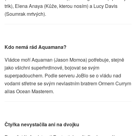
trik), Elena Anaya (Kůže, kterou nosím) a Lucy Davis
(Soumrak mrtvých).
Kdo nemá rád Aquamana?
Vládce moří Aquaman (Jason Momoa) potřebuje, stejně
jako všichni superhrdinové, bojovat se svým
superpadouchem. Podle serveru JoBlo se o vládu nad
vodami střetne se svým nevlastním bratrem Ormem Currym
alias Ocean Masterem.
Čtyřka nevystačila ani na dvojku