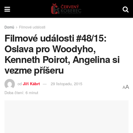
Domů
Filmové události
Filmové události #48/15:
Oslava pro Woodyho,
Kenneth Poirot, Angelina si
vezme příšeru
od
Jiří Kábrt
29 listopadu, 2015
A
A
Doba čtení: 6 minut