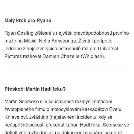
Malý krok pro Ryana
Ryan Gosling ztělesní s největší pravděpodobností prvního
muže na Měsíci Neila Armstronga. Životní peripetie
jednoho z nejslavnějších astronautů má pro Universal
Pictures režírovat Damien Chazelle (Whiplash).
Přeskočí Martin Hadí řeku?
Martin Scorsese si v současnosti rozmýšlí natáčení
životopisného filmu o motocyklovém kaskadérovi Evelu
Knievelovi, zvláště o (ne)slavném incidentu, kdy se
neúspěšně pokusil překonat kaňon Hadí řeka. Scorsese se
definitivně rozhodne až po dokončení scénáře, na němž