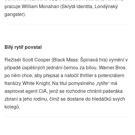
pracuje William Monahan (Skrytá identita, Londýnský
gangster).
Bílý rytíř povstal
Režisér Scott Cooper (Black Mass: Špinavá hra) vymění v
případě úspěšných jednání černou za bílou. Warner Bros.
po něm chce, aby přepsal a natočil thriller s potenciálem
franšízy White Knight. Na titul pomyslného „rytíře“ má
aspirovat agent CIA, jenž se rozhodne chránit pašeráka
zbraní a jeho rodinu, čímž se dostane do hledáčků svých
kolegů.