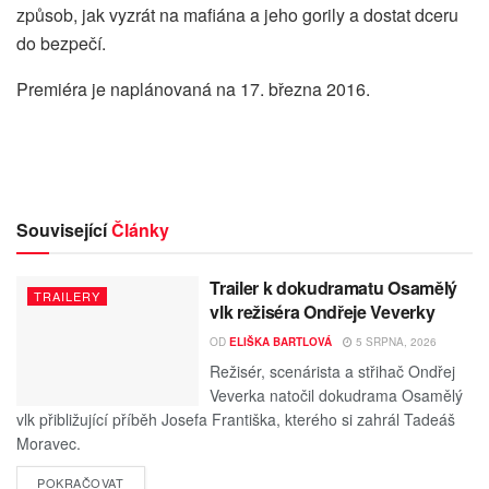
způsob, jak vyzrát na mafiána a jeho gorily a dostat dceru
do bezpečí.
Premiéra je naplánovaná na 17. března 2016.
Související
Články
Trailer k dokudramatu Osamělý
TRAILERY
vlk režiséra Ondřeje Veverky
OD
ELIŠKA BARTLOVÁ
5 SRPNA, 2026
Režisér, scenárista a střihač Ondřej
Veverka natočil dokudrama Osamělý
vlk přibližující příběh Josefa Františka, kterého si zahrál Tadeáš
Moravec.
POKRAČOVAT