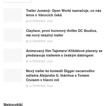
Trailer Jumanji: Open World naznačuje, co nás
letos o Vánocích čeká
29 ČERVENCE, 2026
Clayface, první hororový thriller DC Studios,
má nový mrazivý trailer
22 ČERVENCE, 2026
Animovaný film Tajemství Křišťálové planety se
představuje trailerem s českým dabingem
16 ČERVENCE, 2026
Nový trailer ke komedii Digger oscarového
režiséra Alejandra G. Iñárritua s Tomem
Cruisem v hlavní roli
13 ČERVENCE, 2026
Nejnovější