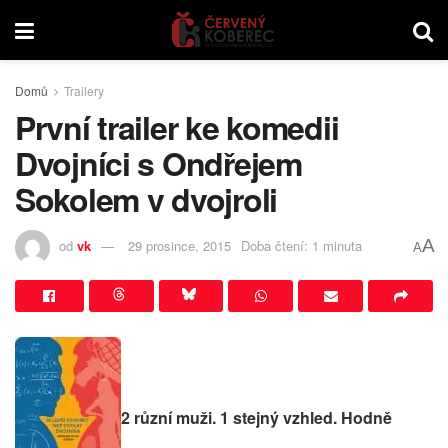
Domů
Trailery
První trailer ke komedii
Dvojníci s Ondřejem
Sokolem v dvojroli
A
od
vk
29 prosince, 2015
Doba čtení: 1 minuta
A
2 různí muži. 1 stejný vzhled. Hodně