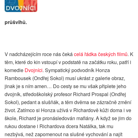
průšvihů.
V nadcházejícím roce nás čeká
celá řádka českých filmů
. K
těm, které do kin vstoupí v podstatě na začátku roku, patří i
komedie
Dvojníci
. Sympatický podvodník Honza
Rambousek (Ondřej Sokol) musí ukrást z galerie obraz,
jinak je s ním amen… Do cesty se mu však připlete jeho
dvojník, středoškolský profesor Richard Prospal (Ondřej
Sokol), pedant a slušňák, a těm dvěma se zázračně změní
život. Zatímco si Honza užívá v Richardově kůži doma i ve
škole, Richard je pronásledován mafiány. A když se jim do
rukou dostane i Richardova dcera Natálka, tak mu
nezbývá, než zapomenout na slušné vychování a najít