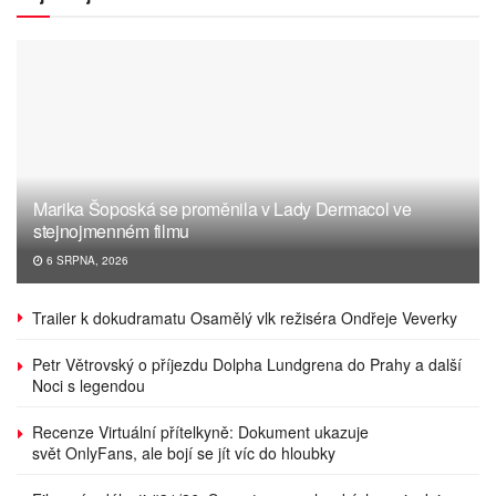
Marika Šoposká se proměnila v Lady Dermacol ve
stejnojmenném filmu
6 SRPNA, 2026
Trailer k dokudramatu Osamělý vlk režiséra Ondřeje Veverky
Petr Větrovský o příjezdu Dolpha Lundgrena do Prahy a další
Noci s legendou
Recenze Virtuální přítelkyně: Dokument ukazuje
svět OnlyFans, ale bojí se jít víc do hloubky