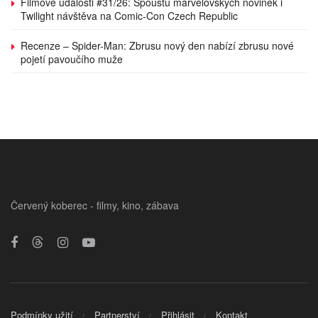
Filmové události #31/26: Spoustu marvelovských novinek i
Twilight návštěva na Comic-Con Czech Republic
Recenze – Spider-Man: Zbrusu nový den nabízí zbrusu nové
pojetí pavoučího muže
Červený koberec - filmy, kino, zábava
Podmínky užití
Partnerství
Přihlásit
Kontakt