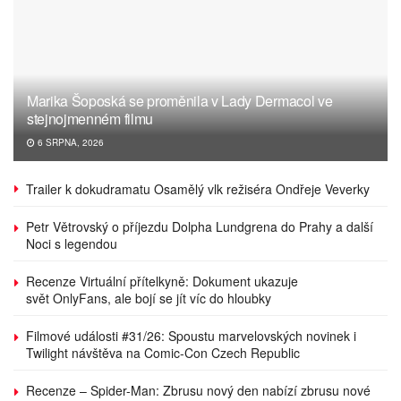
Marika Šoposká se proměnila v Lady Dermacol ve
stejnojmenném filmu
6 SRPNA, 2026
Trailer k dokudramatu Osamělý vlk režiséra Ondřeje Veverky
Petr Větrovský o příjezdu Dolpha Lundgrena do Prahy a další
Noci s legendou
Recenze Virtuální přítelkyně: Dokument ukazuje
svět OnlyFans, ale bojí se jít víc do hloubky
Filmové události #31/26: Spoustu marvelovských novinek i
Twilight návštěva na Comic-Con Czech Republic
Recenze – Spider-Man: Zbrusu nový den nabízí zbrusu nové