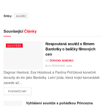
Štítky:
soutěž
Související
Články
Nespoutaná soutěž s filmem
SOUTĚŽE
Bardotky o balíčky filmových
cen
OD
ČERVENY KOBEREC
24 ČERVENCE, 2026
Dagmar Havlová, Eva Holubová a Pavlína Pořízková konečně
dorazily do kin jako Bardotky. Letní jízda, která trojici kamarádek
zavede až...
POKRAČOVAT
Vyhlášení soutěže s pohádkou Princezna