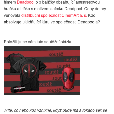
filmem
Deadpool
o 3 balíčky obsahující antistresovou
hračku a tričko s motivem snímku Deadpool. Ceny do hry
věnovala
distribuční společnost CinemArt a. s.
Kdo
absolvuje uklidňující kůru ve společnosti Deadpoola?
Položili jsme vám tuto soutěžní otázku:
„Víte, co nebo kdo vznikne, když bude mít avokádo sex se