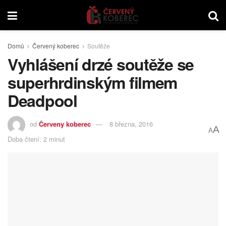
Domů
Červený koberec
Soutěže
Vyhlášení drzé soutěže se
superhrdinským filmem
Deadpool
od
Červeny koberec
8 března, 2016
A
A
Doba čtení: 2 minut