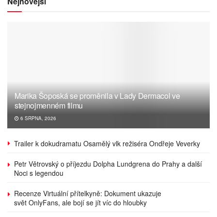
Nejnovější
Marika Šoposká se proměnila v Lady Dermacol ve
stejnojmenném filmu
6 SRPNA, 2026
Trailer k dokudramatu Osamělý vlk režiséra Ondřeje Veverky
Petr Větrovský o příjezdu Dolpha Lundgrena do Prahy a další
Noci s legendou
Recenze Virtuální přítelkyně: Dokument ukazuje
svět OnlyFans, ale bojí se jít víc do hloubky