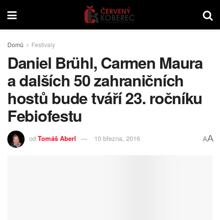
Domů
Festivaly
Daniel Brühl, Carmen Maura
a dalších 50 zahraničních
hostů bude tváří 23. ročníku
Febiofestu
A
od
Tomáš Aberl
10 března, 2016
A