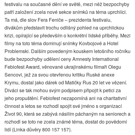
festivalu na současné dění ve světě, mezi něž bezpochyby
patří založení zcela nové sekce snímků na téma uprchlíci.
Ta má, dle slov Fera Feniče – prezidenta festivalu,
divákům představit trochu odlišný pohled na uprchlickou
krizi, opírající se především o konkrétní lidské příběhy. Mezi
filmy na toto téma dominují snímky Kovbojové a Hotel
Problemski. Dalším povedeným kouskem letošního ročníku
bude bezpochyby udělení ceny Amnesty International
Febiofest Award, věnované ukrajinskému filmaři Olegu
Sencovi, jež za svou otevřenou kritiku Ruské anexe
Krymu, dostal jako dárek od Matičky Rus 20 let ve vězení.
Diváci se tak mohou svým podpisem připojit k petici za
jeho propuštění. Febiofest nezapomíná ani na charitativní
činnost a letos se rozhodl spojit své jméno s organizací
Život 90, která se zabývá násilím páchaným na seniorech a
rozhodl se toto ne zcela známé téma, dostat do povědomí
lidí (Linka důvěry 800 157 157).