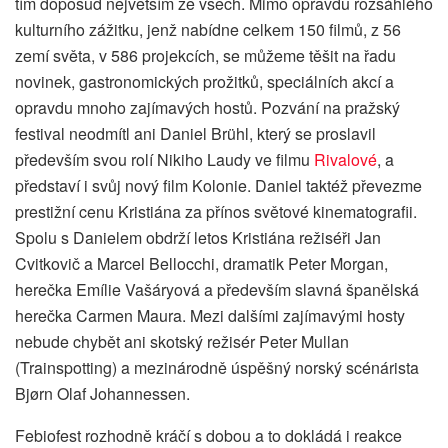
tím doposud největším ze všech. Mimo opravdu rozsáhlého
kulturního zážitku, jenž nabídne celkem 150 filmů, z 56
zemí světa, v 586 projekcích, se můžeme těšit na řadu
novinek, gastronomických prožitků, speciálních akcí a
opravdu mnoho zajímavých hostů. Pozvání na pražský
festival neodmítl ani Daniel Brühl, který se proslavil
především svou rolí Nikiho Laudy ve filmu
Rivalové
, a
představí i svůj nový film Kolonie. Daniel taktéž převezme
prestižní cenu Kristiána za přínos světové kinematografii.
Spolu s Danielem obdrží letos Kristiána režiséři Jan
Cvitkovič a Marcel Bellocchi, dramatik Peter Morgan,
herečka Emílie Vašáryová a především slavná španělská
herečka Carmen Maura. Mezi dalšími zajímavými hosty
nebude chybět ani skotský režisér Peter Mullan
(Trainspotting) a mezinárodně úspěšný norský scénárista
Bjørn Olaf Johannessen.
Febiofest rozhodně kráčí s dobou a to dokládá i reakce