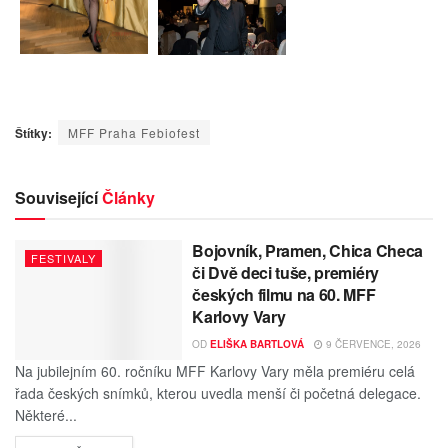
Štítky:
MFF Praha Febiofest
Související
Články
Bojovník, Pramen, Chica Checa
FESTIVALY
či Dvě deci tuše, premiéry
českých filmu na 60. MFF
Karlovy Vary
OD
ELIŠKA BARTLOVÁ
9 ČERVENCE, 2026
Na jubilejním 60. ročníku MFF Karlovy Vary měla premiéru celá
řada českých snímků, kterou uvedla menší či početná delegace.
Některé...