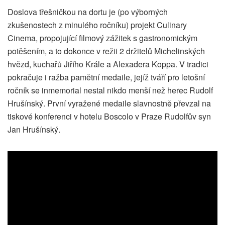
Doslova třešničkou na dortu je (po výborných
zkušenostech z minulého ročníku) projekt Culinary
Cinema, propojující filmový zážitek s gastronomickým
potěšením, a to dokonce v režii 2 držitelů Michelinských
hvězd, kuchařů Jiřího Krále a Alexadera Koppa. V tradici
pokračuje i ražba pamětní medaile, jejíž tváří pro letošní
ročník se inmemorial nestal nikdo menší než herec Rudolf
Hrušínský. První vyražené medaile slavnostně převzal na
tiskové konferenci v hotelu Boscolo v Praze Rudolfův syn
Jan Hrušínský.