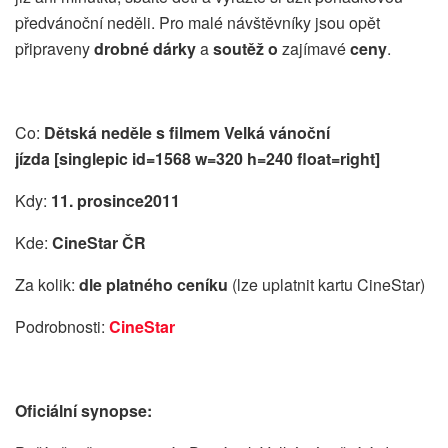
předvánoční neděli. Pro malé návštěvníky jsou opět
připraveny
drobné dárky
a
soutěž o
zajímavé
ceny
.
Co:
Dětská neděle s filmem Velká vánoční
jízda [singlepic id=1568 w=320 h=240 float=right]
Kdy:
11. prosince2011
Kde:
CineStar ČR
Za kolik:
dle platného ceníku
(lze uplatnit kartu CineStar)
Podrobnosti:
CineStar
Oficiální synopse: