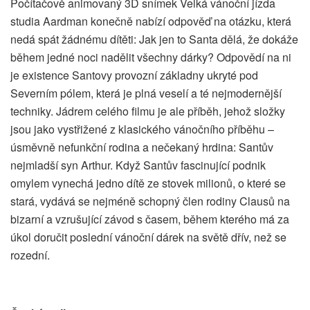
Počítačově animovaný 3D snímek Velká vánoční jízda
studia Aardman konečně nabízí odpověď na otázku, která
nedá spát žádnému dítěti: Jak jen to Santa dělá, že dokáže
během jedné noci nadělit všechny dárky? Odpovědí na ni
je existence Santovy provozní základny ukryté pod
Severním pólem, která je plná veselí a té nejmodernější
techniky. Jádrem celého filmu je ale příběh, jehož složky
jsou jako vystřižené z klasického vánočního příběhu –
úsměvně nefunkční rodina a nečekaný hrdina: Santův
nejmladší syn Arthur. Když Santův fascinující podnik
omylem vynechá jedno dítě ze stovek milionů, o které se
stará, vydává se nejméně schopný člen rodiny Clausů na
bizarní a vzrušující závod s časem, během kterého má za
úkol doručit poslední vánoční dárek na světě dřív, než se
rozední.