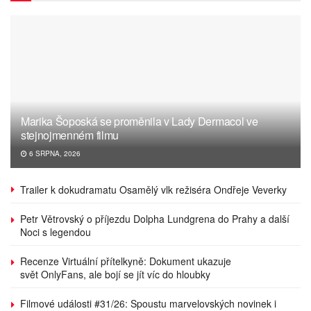
Marika Šoposká se proměnila v Lady Dermacol ve
stejnojmenném filmu
6 SRPNA, 2026
Trailer k dokudramatu Osamělý vlk režiséra Ondřeje Veverky
Petr Větrovský o příjezdu Dolpha Lundgrena do Prahy a další
Noci s legendou
Recenze Virtuální přítelkyně: Dokument ukazuje
svět OnlyFans, ale bojí se jít víc do hloubky
Filmové události #31/26: Spoustu marvelovských novinek i