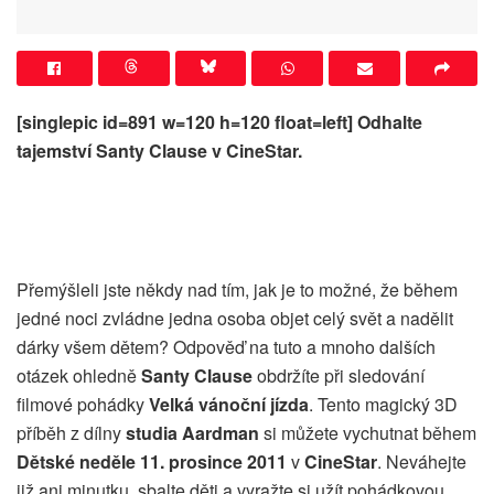
[singlepic id=891 w=120 h=120 float=left] Odhalte
tajemství Santy Clause v CineStar.
Přemýšleli jste někdy nad tím, jak je to možné, že během
jedné noci zvládne jedna osoba objet celý svět a nadělit
dárky všem dětem? Odpověď na tuto a mnoho dalších
otázek ohledně
Santy Clause
obdržíte při sledování
filmové pohádky
Velká vánoční jízda
. Tento magický 3D
příběh z dílny
studia Aardman
si můžete vychutnat během
Dětské neděle 11. prosince 2011
v
CineStar
. Neváhejte
již ani minutku, sbalte děti a vyražte si užít pohádkovou