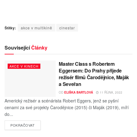
Štítky:
akce v multikině
cinestar
Související
Články
Master Class s Robertem
AKCE V KINECH
Eggersem: Do Prahy přijede
režisér filmů Čarodějnice, Maják
a Seveřan
OD
ELIŠKA BARTLOVÁ
11 ŘÍJNA, 2022
Americký režisér a scénárista Robert Eggers, jenž se pyšní
cenami za své projekty Čarodějnice (2015) či Maják (2019), míří
do...
POKRAČOVAT