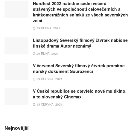
Nordfest 2022 nabídne sedm večerů
strávených ve společnosti celovečerních a
krátkometrážních snímků ze všech severských
zemí
29 DUBNA, 2022
Listopadový Severský filmový čtvrtek nabídne
finské drama Autor neznámý
29 ŘÍJNA, 2021
V červenci Severský filmový čtvrtek promítne
norský dokument Sourozenci
29 ČERVNA, 2021
V České republice se otevřelo nové multikino,
a to slovenský Cinemax
18 ČERVNA, 2021
Nejnovější