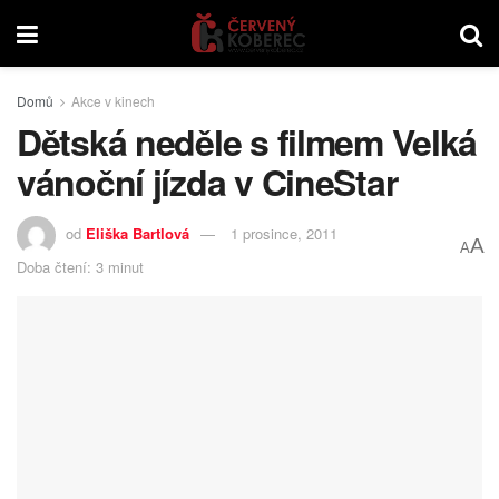
Domů
Akce v kinech
Dětská neděle s filmem Velká
vánoční jízda v CineStar
od
Eliška Bartlová
1 prosince, 2011
A
A
Doba čtení: 3 minut