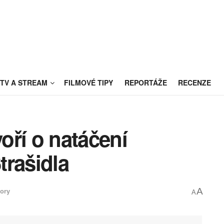
TV A STREAM
FILMOVÉ TIPY
REPORTÁŽE
RECENZE
oří o natáčení
trašidla
ory
A
A