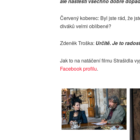
ale naštěstí všechno dobře dopad
Červený koberec: Byl jste rád, že js
diváků velmi oblíbené?
Zdeněk Troška:
Určitě. Je to rados
Jak to na natáčení filmu Strašidla v
Facebook profilu
.