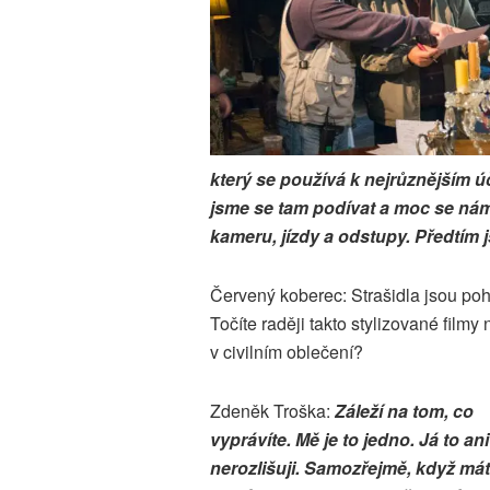
který se používá k nejrůznějším 
jsme se tam podívat a moc se nám t
kameru, jízdy a odstupy. Předtím 
Červený koberec: Strašidla jsou poh
Točíte raději takto stylizované filmy
v civilním oblečení?
Zdeněk Troška:
Záleží na tom, co
vyprávíte. Mě je to jedno. Já to ani
nerozlišuji. Samozřejmě, když má