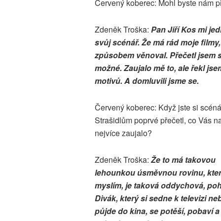
Červený koberec: Mohl byste nám při
Zdeněk Troška:
Pan Jiří Kos mi j
svůj scénář. Že má rád moje filmy, 
způsobem věnoval. Přečetl jsem si 
možné. Zaujalo mě to, ale řekl jse
motivů. A domluvili jsme se.
Červený koberec: Když jste si scéná
Strašidlům poprvé přečetl, co Vás 
nejvíce zaujalo?
Zdeněk Troška:
Že to má takovou
lehounkou úsměvnou rovinu, kter
myslím, je taková oddychová, po
Divák, který si sedne k televizi ne
půjde do kina, se potěší, pobaví a