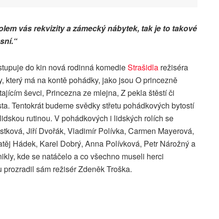
lem vás rekvizity a zámecký nábytek, tak je to takové
sní.“
vstupuje do kin nová rodinná komedie
Strašidla
režiséra
, který má na kontě pohádky, jako jsou O princezně
ajícím ševci, Princezna ze mlejna, Z pekla štěstí či
ta. Tentokrát budeme svědky střetu pohádkových bytostí
idskou rutinou. V pohádkových i lidských rolích se
ostková, Jiří Dvořák, Vladimír Polívka, Carmen Mayerová,
těj Hádek, Karel Dobrý, Anna Polívková, Petr Nárožný a
nikly, kde se natáčelo a co všechno museli herci
 prozradil sám režisér Zdeněk Troška.