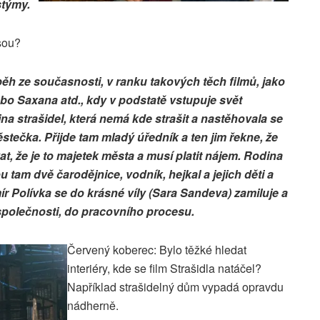
stýmy.
sou?
ěh ze současnosti, v ranku takových těch filmů, jako
bo Saxana atd., kdy v podstatě vstupuje svět
dina strašidel, která nemá kde strašit a nastěhovala se
ečka. Přijde tam mladý úředník a ten jim řekne, že
, že je to majetek města a musí platit nájem. Rodina
tam dvě čarodějnice, vodník, hejkal a jejich děti a
mír Polívka se do krásné víly (Sara Sandeva) zamiluje a
 společnosti, do pracovního procesu.
Červený koberec: Bylo těžké hledat
interiéry, kde se film Strašidla natáčel?
Například strašidelný dům vypadá opravdu
nádherně.