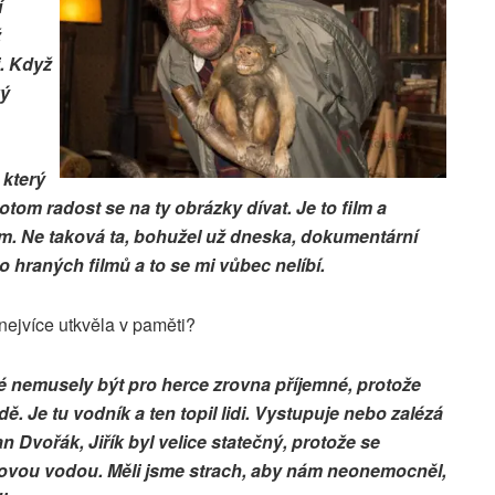
í
ž
i. Když
ký
 který
otom radost se na ty obrázky dívat. Je to film a
lm. Ne taková ta, bohužel už dneska, dokumentární
do hraných filmů a to se mi vůbec nelíbí.
ejvíce utkvěla v paměti?
ré nemusely být pro herce zrovna příjemné, protože
ě. Je tu vodník a ten topil lidi. Vystupuje nebo zalézá
an Dvořák, Jiřík byl velice statečný, protože se
dovou vodou. Měli jsme strach, aby nám neonemocněl,