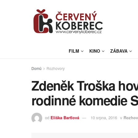
FILM
KINO
ZÁBAVA
Domů
Rozhovory
Zdeněk Troška hov
rodinné komedie S
od
Eliška Bartlová
10 srpna, 2016
v
Rozhov