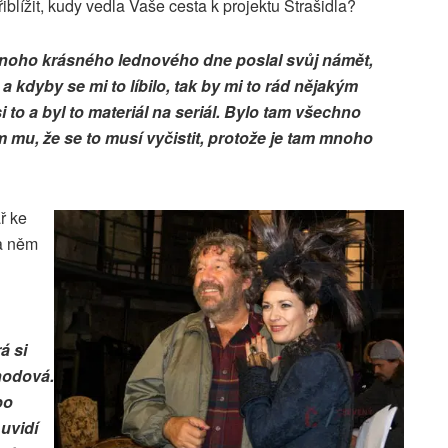
blížit, kudy vedla Vaše cesta k projektu Strašidla?
ednoho krásného lednového dne poslal svůj námět,
a kdyby se mi to líbilo, tak by mi to rád nějakým
to a byl to materiál na seriál. Bylo tam všechno
m mu, že se to musí vyčistit, protože je tam mnoho
ř ke
na něm
á si
hodová.
bo
 uvidí