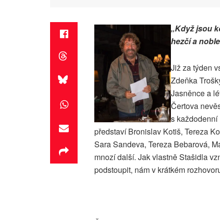
„Když jsou ko
hezčí a noble
Již za týden 
Zdeňka Trošky
Jasněnce a lét
Čertova nevěs
s každodenní l
představí Bronislav Kotiš, Tereza K
Sara Sandeva, Tereza Bebarová, Ma
mnozí další. Jak vlastně Stašidla vz
podstoupit, nám v krátkém rozhovoru