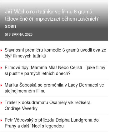
Jiří Mádl o roli tatínka ve filmu 6 gramů,
tělocvičně či improvizaci během „akčních“
scén
8 SRPNA, 2026
Slavnosní premiéru komedie 6 gramů uvedli dva ze
čtyř filmových tatínků
Filmové tipy: Mamma Mia! Nebo Čelisti – jaké filmy
si pustit v parných letních dnech?
Marika Šoposká se proměnila v Lady Dermacol ve
stejnojmenném filmu
Trailer k dokudramatu Osamělý vlk režiséra
Ondřeje Veverky
Petr Větrovský o příjezdu Dolpha Lundgrena do
Prahy a další Noci s legendou