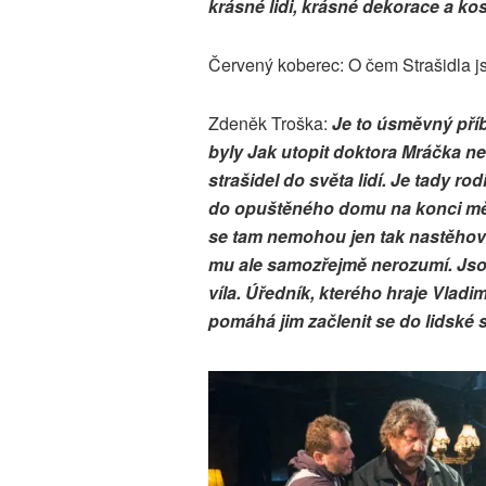
krásné lidi, krásné dekorace a ko
Červený koberec: O čem Strašidla j
Zdeněk Troška:
Je to úsměvný příb
byly Jak utopit doktora Mráčka ne
strašidel do světa lidí. Je tady ro
do opuštěného domu na konci měst
se tam nemohou jen tak nastěhovat
mu ale samozřejmě nerozumí. Jsou 
víla. Úředník, kterého hraje Vladi
pomáhá jim začlenit se do lidské