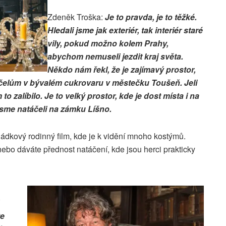
Zdeněk Troška:
Je to pravda, je to těžké.
Hledali jsme jak exteriér, tak interiér staré
vily, pokud možno kolem Prahy,
abychom nemuseli jezdit kraj světa.
Někdo nám řekl, že je zajímavý prostor,
účelům v bývalém cukrovaru v městečku Toušeň. Jeli
o zalíbilo. Je to velký prostor, kde je dost místa i na
jsme natáčeli na zámku Líšno.
ádkový rodinný film, kde je k vidění mnoho kostýmů.
 nebo dáváte přednost natáčení, kde jsou herci prakticky
te