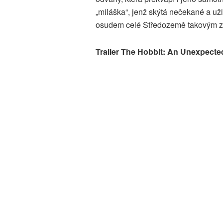
„miláška“, jenž skýtá nečekané a už
osudem celé Středozemě takovým zp
Trailer The Hobbit: An Unexpecte