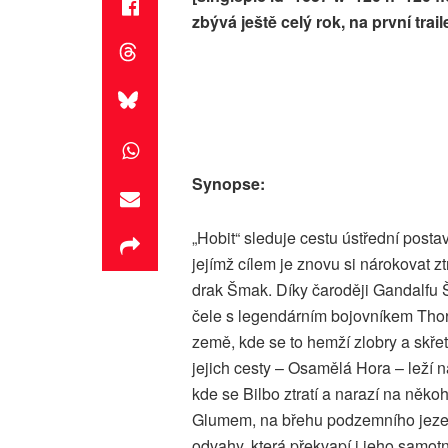
zbývá ještě celý rok, na první trail
Synopse:
„Hobit“ sleduje cestu ústřední posta
jejímž cílem je znovu si nárokovat ztr
drak Šmak. Díky čaroději Gandalfu Še
čele s legendárním bojovníkem Thori
země, kde se to hemží zlobry a skřet
jejich cesty – Osamělá Hora – leží 
kde se Bilbo ztratí a narazí na ně
Glumem, na břehu podzemního jezera,
odvahy, která překvapí i jeho samotn