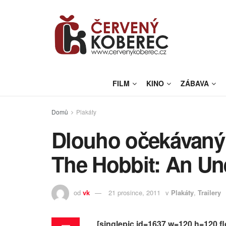
FILM
KINO
ZÁBAVA
Domů
Plakáty
Dlouho očekávaný tr
The Hobbit: An Un
od
vk
21 prosince, 2011
v
Plakáty
,
Trailery
[singlepic id=1637 w=120 h=120 flo