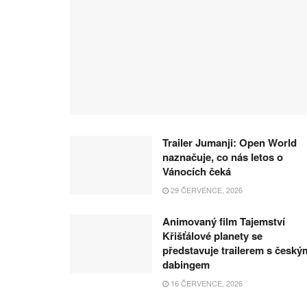
Trailer Jumanji: Open World
naznačuje, co nás letos o
Vánocích čeká
29 ČERVENCE, 2026
Animovaný film Tajemství
Křišťálové planety se
představuje trailerem s český
dabingem
16 ČERVENCE, 2026