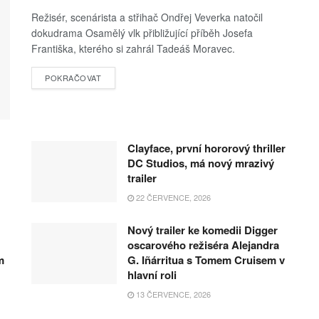
Režisér, scenárista a střihač Ondřej Veverka natočil
dokudrama Osamělý vlk přibližující příběh Josefa
Františka, kterého si zahrál Tadeáš Moravec.
POKRAČOVAT
Clayface, první hororový thriller
DC Studios, má nový mrazivý
trailer
22 ČERVENCE, 2026
Nový trailer ke komedii Digger
oscarového režiséra Alejandra
m
G. Iñárritua s Tomem Cruisem v
hlavní roli
13 ČERVENCE, 2026