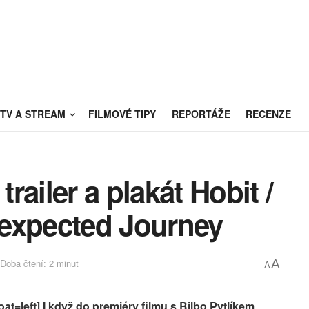
TV A STREAM
FILMOVÉ TIPY
REPORTÁŽE
RECENZE
ailer a plakát Hobit /
expected Journey
Doba čtení: 2 minut
A
A
at=left] I když do premiéry filmu s Bilbo Pytlíkem