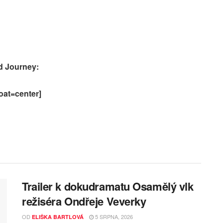
d Journey:
oat=center]
Trailer k dokudramatu Osamělý vlk
režiséra Ondřeje Veverky
OD
5 SRPNA, 2026
ELIŠKA BARTLOVÁ