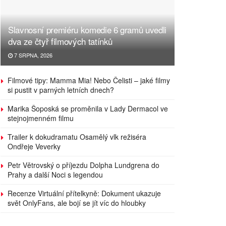
Slavnosní premiéru komedie 6 gramů uvedli
dva ze čtyř filmových tatínků
7 SRPNA, 2026
Filmové tipy: Mamma Mia! Nebo Čelisti – jaké filmy
si pustit v parných letních dnech?
Marika Šoposká se proměnila v Lady Dermacol ve
stejnojmenném filmu
Trailer k dokudramatu Osamělý vlk režiséra
Ondřeje Veverky
Petr Větrovský o příjezdu Dolpha Lundgrena do
Prahy a další Noci s legendou
Recenze Virtuální přítelkyně: Dokument ukazuje
svět OnlyFans, ale bojí se jít víc do hloubky