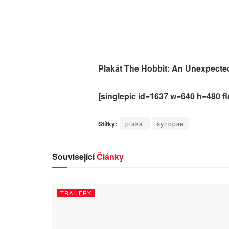
Plakát The Hobbit: An Unexpecte
[singlepic id=1637 w=640 h=480 fl
Štítky:
plakát
synopse
Související
Články
TRAILERY