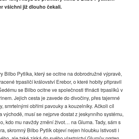
er všichni již dlouho čekali.
vy Bilbo Pytlíka, který se ocitne na dobrodružné výpravě,
acené trpasličí království Erebor, o které hobity připravil
dému se Bilbo ocitne ve společnosti třinácti trpaslíků v
nem. Jejich cesta je zavede do divočiny, přes tajemné
y, smrtelnými obřími pavouky a kouzelníky. Ačkoli cíl
na východě, musí se nejprve dostat z jeskynního systému,
koho, kdo mu navždy změní život… na Gluma. Tady, sám s
 skromný Bilbo Pytlík objeví nejen hloubku lstivosti i
ého, ale také získá do svého vlastnictví Glumův prsten