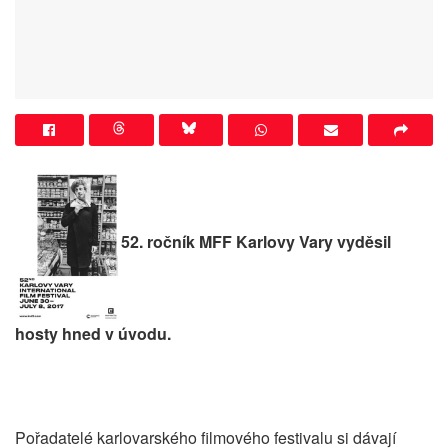
52. ročník MFF Karlovy Vary vyděsil
hosty hned v úvodu.
Pořadatelé karlovarského filmového festivalu si dávají