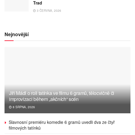
Trad
3 ČERVNA, 2026
Nejnovější
Jiří Mádl o roli tatínka ve filmu 6 gramů, tělocvičně či
improvizaci během „akčních“ scén
8 SRPNA, 2026
Slavnosní premiéru komedie 6 gramů uvedli dva ze čtyř
filmových tatínků