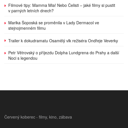
Filmové tipy: Mamma Mia! Nebo Čelisti – jaké filmy si pustit
v parných letních dnech?
Marika Šoposká se proměnila v Lady Dermacol ve
stejnojmenném filmu
Trailer k dokudramatu Osamělý vlk režiséra Ondřeje Veverky
Petr Větrovský o příjezdu Dolpha Lundgrena do Prahy a další
Noci s legendou
Červený koberec - filmy, kino, zábava