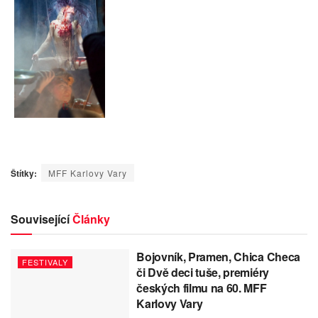
Štítky:
MFF Karlovy Vary
Související
Články
Bojovník, Pramen, Chica Checa
FESTIVALY
či Dvě deci tuše, premiéry
českých filmu na 60. MFF
Karlovy Vary