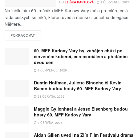
OD
ELIŠKA BARTLOVÁ
9 ČERVENCE, 2026
Na jubilejním 60. ročníku MFF Karlovy Vary měla premiéru celá
řada českých snímků, kterou uvedla menší či početná delegace.
Některé...
POKRAČOVAT
60. MFF Karlovy Vary byl zahájen chůzí po
červeném koberci, ceremoniálem a předáním
dvou cen
4 ČERVENCE, 2026
Dustin Hoffman, Juliette Binoche či Kevin
Bacon budou hosty 60. MFF Karlovy Vary
23 ČERVNA, 2026
Maggie Gyllenhaal a Jesse Eisenberg budou
hosty 60. MFF Karlovy Vary
8 ČERVNA, 2026
Aidan Gillen uvedl na Zlín Film Festivalu drama