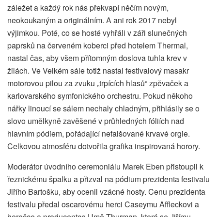
záležet a každý rok nás překvapí něčím novým,
neokoukaným a originálním. A ani rok 2017 nebyl
výjimkou. Poté, co se hosté vyhřáli v záři slunečných
paprsků na červeném koberci před hotelem Thermal,
nastal čas, aby všem přítomným doslova tuhla krev v
žilách. Ve Velkém sále totiž nastal festivalový masakr
motorovou pilou za zvuku „trpících hlasů“ zpěvaček a
karlovarského symfonického orchestru. Pokud někoho
nářky linoucí se sálem nechaly chladným, přihlásily se o
slovo umělkyně zavěšené v průhledných fóliích nad
hlavním pódiem, pořádající nefalšované krvavé orgie.
Celkovou atmosféru dotvořila grafika inspirovaná horory.
Moderátor úvodního ceremoniálu Marek Eben přistoupil k
řeznickému špalku a přizval na pódium prezidenta festivalu
Jiřího Bartošku, aby ocenil vzácné hosty. Cenu prezidenta
festivalu předal oscarovému herci Caseymu Affleckovi a
herečce a producentce Umě Thurman, která se Jiřímu