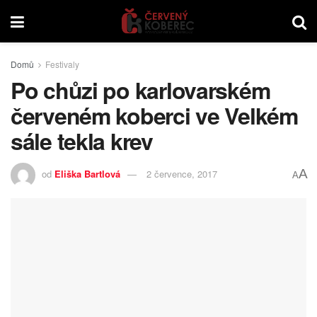
Domů
Festivaly
Po chůzi po karlovarském
červeném koberci ve Velkém
sále tekla krev
A
od
Eliška Bartlová
2 července, 2017
A