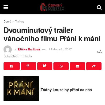
Domů
Trailery
Dvouminutový trailer
vánočního filmu Přání k mání
od
Eliška Bartlová
1 listopadu, 2017
A
A
Doba čtení: 1 minuta
„Žádný kouzelný přání na nás