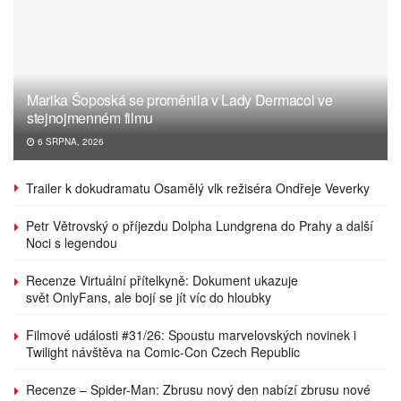
Marika Šoposká se proměnila v Lady Dermacol ve
stejnojmenném filmu
6 SRPNA, 2026
Trailer k dokudramatu Osamělý vlk režiséra Ondřeje Veverky
Petr Větrovský o příjezdu Dolpha Lundgrena do Prahy a další
Noci s legendou
Recenze Virtuální přítelkyně: Dokument ukazuje
svět OnlyFans, ale bojí se jít víc do hloubky
Filmové události #31/26: Spoustu marvelovských novinek i
Twilight návštěva na Comic-Con Czech Republic
Recenze – Spider-Man: Zbrusu nový den nabízí zbrusu nové