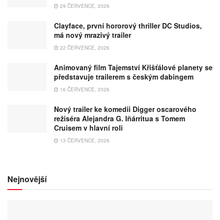
29 ČERVENCE, 2026
Clayface, první hororový thriller DC Studios,
má nový mrazivý trailer
22 ČERVENCE, 2026
Animovaný film Tajemství Křišťálové planety se
představuje trailerem s českým dabingem
16 ČERVENCE, 2026
Nový trailer ke komedii Digger oscarového
režiséra Alejandra G. Iñárritua s Tomem
Cruisem v hlavní roli
13 ČERVENCE, 2026
Nejnovější