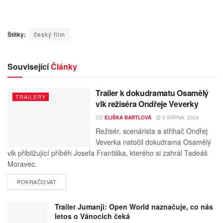
Štítky:
český film
Související
Články
Trailer k dokudramatu Osamělý
TRAILERY
vlk režiséra Ondřeje Veverky
OD
ELIŠKA BARTLOVÁ
5 SRPNA, 2026
Režisér, scenárista a střihač Ondřej
Veverka natočil dokudrama Osamělý
vlk přibližující příběh Josefa Františka, kterého si zahrál Tadeáš
Moravec.
POKRAČOVAT
Trailer Jumanji: Open World naznačuje, co nás
letos o Vánocích čeká