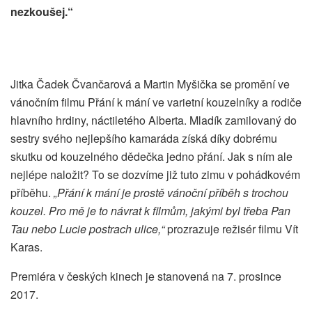
nezkoušej.“
Jitka Čadek Čvančarová a Martin Myšička se promění ve
vánočním filmu Přání k mání ve varietní kouzelníky a rodiče
hlavního hrdiny, náctiletého Alberta. Mladík zamilovaný do
sestry svého nejlepšího kamaráda získá díky dobrému
skutku od kouzelného dědečka jedno přání. Jak s ním ale
nejlépe naložit? To se dozvíme již tuto zimu v pohádkovém
příběhu.
„Přání k mání je prostě vánoční příběh s trochou
kouzel. Pro mě je to návrat k filmům, jakými byl třeba Pan
Tau nebo Lucie postrach ulice,“
prozrazuje režisér filmu Vít
Karas.
Premiéra v českých kinech je stanovená na 7. prosince
2017.