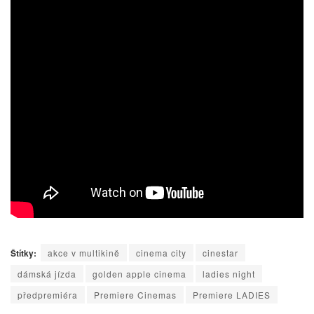
Štítky:
akce v multikině
cinema city
cinestar
dámská jízda
golden apple cinema
ladies night
předpremiéra
Premiere Cinemas
Premiere LADIES