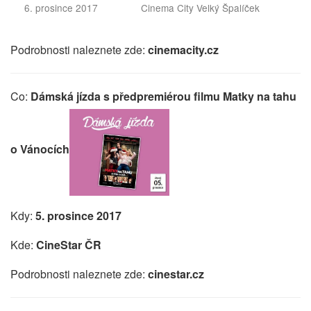
6. prosince 2017
Cinema City Velký Špalíček
Podrobnosti naleznete zde:
cinemacity.cz
Co:
Dámská jízda s předpremiérou filmu Matky na tahu
o Vánocích
Kdy:
5. prosince
2017
Kde:
CineStar ČR
Podrobnosti naleznete zde:
cinestar.cz