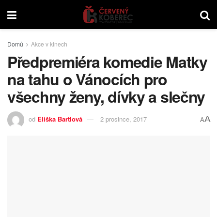
Domů
Akce v kinech
Předpremiéra komedie Matky
na tahu o Vánocích pro
všechny ženy, dívky a slečny
A
od
Eliška Bartlová
2 prosince, 2017
A