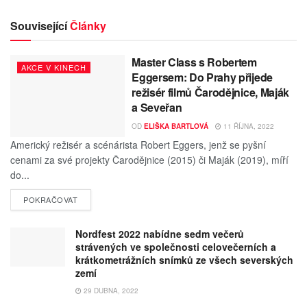
Související
Články
Master Class s Robertem
AKCE V KINECH
Eggersem: Do Prahy přijede
režisér filmů Čarodějnice, Maják
a Seveřan
OD
ELIŠKA BARTLOVÁ
11 ŘÍJNA, 2022
Americký režisér a scénárista Robert Eggers, jenž se pyšní
cenami za své projekty Čarodějnice (2015) či Maják (2019), míří
do...
POKRAČOVAT
Nordfest 2022 nabídne sedm večerů
strávených ve společnosti celovečerních a
krátkometrážních snímků ze všech severských
zemí
29 DUBNA, 2022