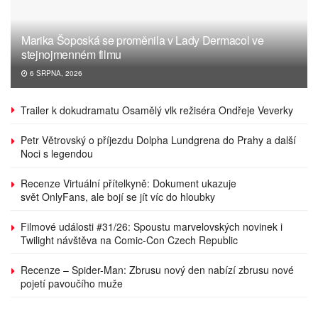
Marika Šoposká se proměnila v Lady Dermacol ve
stejnojmenném filmu
6 SRPNA, 2026
Trailer k dokudramatu Osamělý vlk režiséra Ondřeje Veverky
Petr Větrovský o příjezdu Dolpha Lundgrena do Prahy a další
Noci s legendou
Recenze Virtuální přítelkyně: Dokument ukazuje
svět OnlyFans, ale bojí se jít víc do hloubky
Filmové události #31/26: Spoustu marvelovských novinek i
Twilight návštěva na Comic-Con Czech Republic
Recenze – Spider-Man: Zbrusu nový den nabízí zbrusu nové
pojetí pavoučího muže