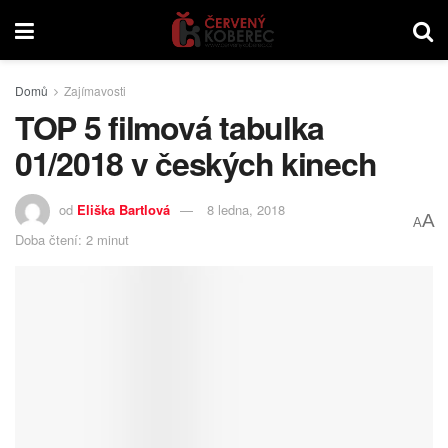
Domů
Zajímavosti
TOP 5 filmová tabulka
01/2018 v českých kinech
od
Eliška Bartlová
8 ledna, 2018
A
A
Doba čtení: 2 minut