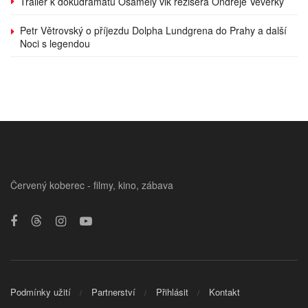
Trailer k dokudramatu Osamělý vlk režiséra Ondřeje Veverky
Petr Větrovský o příjezdu Dolpha Lundgrena do Prahy a další
Noci s legendou
Červený koberec - filmy, kino, zábava
Podmínky užití
Partnerství
Přihlásit
Kontakt