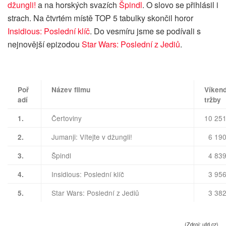
džungli!
a na horských svazích
Špindl
. O slovo se přihlásil i
strach. Na čtvrtém místě TOP 5 tabulky skončil horor
Insidious: Poslední klíč
. Do vesmíru jsme se podívali s
nejnovější epizodou
Star Wars: Poslední z Jediů
.
Poř
Název filmu
Víken
adí
tržby
Čertoviny
10 25
1.
Jumanji: Vítejte v džungli!
6 190
2.
Špindl
4 839
3.
Insidious: Poslední klíč
3 956
4.
Star Wars: Poslední z Jediů
3 382
5.
(Zdroj: ufd.cz)