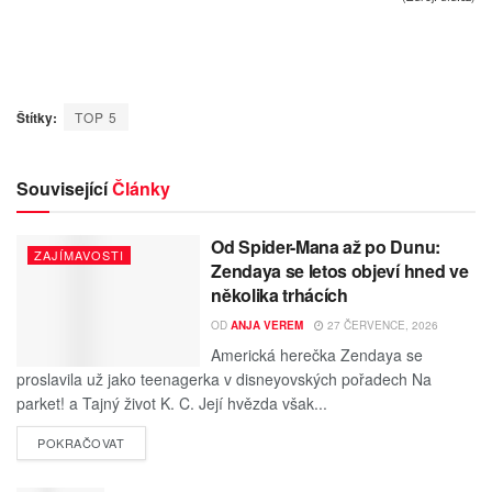
Štítky:
TOP 5
Související
Články
Od Spider-Mana až po Dunu:
ZAJÍMAVOSTI
Zendaya se letos objeví hned ve
několika trhácích
OD
ANJA VEREM
27 ČERVENCE, 2026
Americká herečka Zendaya se
proslavila už jako teenagerka v disneyovských pořadech Na
parket! a Tajný život K. C. Její hvězda však...
POKRAČOVAT