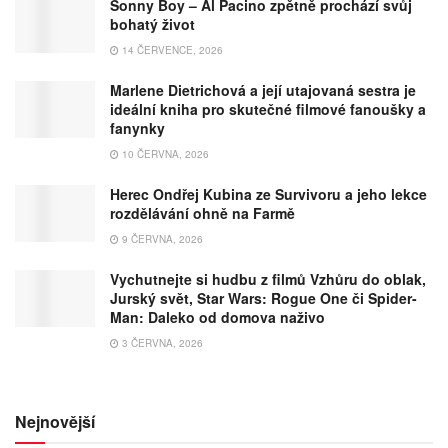
Sonny Boy – Al Pacino zpětně prochází svůj
bohatý život
14 ČERVENCE, 2026
Marlene Dietrichová a její utajovaná sestra je
ideální kniha pro skutečné filmové fanoušky a
fanynky
10 ČERVNA, 2026
Herec Ondřej Kubina ze Survivoru a jeho lekce
rozdělávání ohně na Farmě
9 ČERVNA, 2026
Vychutnejte si hudbu z filmů Vzhůru do oblak,
Jurský svět, Star Wars: Rogue One či Spider-
Man: Daleko od domova naživo
3 ČERVNA, 2026
Nejnovější