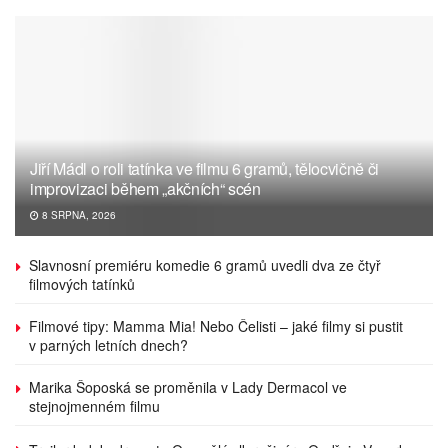
Jiří Mádl o roli tatínka ve filmu 6 gramů, tělocvičně či
improvizaci během „akčních“ scén
8 SRPNA, 2026
Slavnosní premiéru komedie 6 gramů uvedli dva ze čtyř
filmových tatínků
Filmové tipy: Mamma Mia! Nebo Čelisti – jaké filmy si pustit
v parných letních dnech?
Marika Šoposká se proměnila v Lady Dermacol ve
stejnojmenném filmu