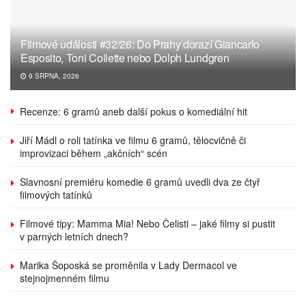
Filmové události #32/26: Do Prahy dorazí Giancarlo
Esposito, Toni Collette nebo Dolph Lundgren
9 SRPNA, 2026
Recenze: 6 gramů aneb další pokus o komediální hit
Jiří Mádl o roli tatínka ve filmu 6 gramů, tělocvičně či
improvizaci během „akčních“ scén
Slavnosní premiéru komedie 6 gramů uvedli dva ze čtyř
filmových tatínků
Filmové tipy: Mamma Mia! Nebo Čelisti – jaké filmy si pustit
v parných letních dnech?
Marika Šoposká se proměnila v Lady Dermacol ve
stejnojmenném filmu