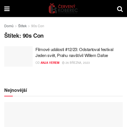
Domů
Štítek
90s Con
Štítek:
90s Con
Filmové události #12/23: Odstartoval festival
Jeden svět, Prahu navštívil Willem Dafoe
OD
ANJA VEREM
26 BŘEZNA, 2023
Nejnovější