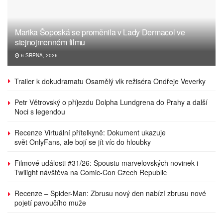
Marika Šoposká se proměnila v Lady Dermacol ve
stejnojmenném filmu
6 SRPNA, 2026
Trailer k dokudramatu Osamělý vlk režiséra Ondřeje Veverky
Petr Větrovský o příjezdu Dolpha Lundgrena do Prahy a další
Noci s legendou
Recenze Virtuální přítelkyně: Dokument ukazuje
svět OnlyFans, ale bojí se jít víc do hloubky
Filmové události #31/26: Spoustu marvelovských novinek i
Twilight návštěva na Comic-Con Czech Republic
Recenze – Spider-Man: Zbrusu nový den nabízí zbrusu nové
pojetí pavoučího muže