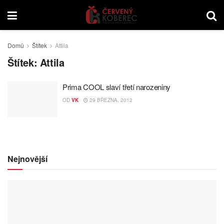
Domů
Štítek
Attila
Štítek:
Attila
Prima COOL slaví třetí narozeniny
OD
VK
29 BŘEZNA, 2012
Nejnovější