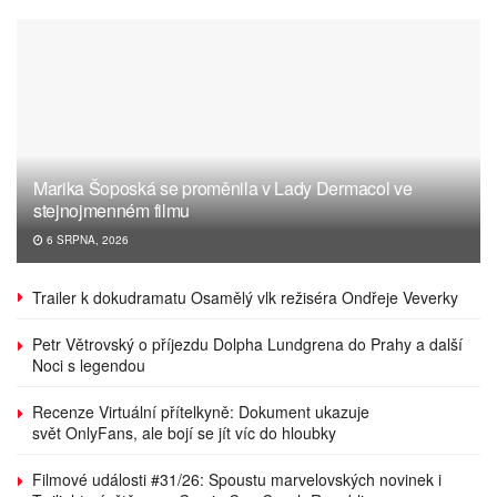
Marika Šoposká se proměnila v Lady Dermacol ve
stejnojmenném filmu
6 SRPNA, 2026
Trailer k dokudramatu Osamělý vlk režiséra Ondřeje Veverky
Petr Větrovský o příjezdu Dolpha Lundgrena do Prahy a další
Noci s legendou
Recenze Virtuální přítelkyně: Dokument ukazuje
svět OnlyFans, ale bojí se jít víc do hloubky
Filmové události #31/26: Spoustu marvelovských novinek i