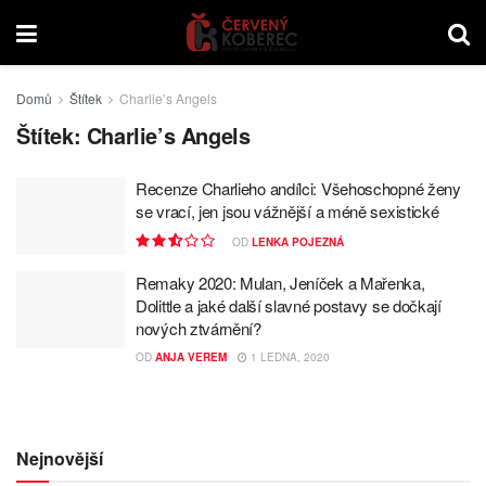
Domů
Štítek
Charlie’s Angels
Štítek:
Charlie’s Angels
Recenze Charlieho andílci: Všehoschopné ženy
se vrací, jen jsou vážnější a méně sexistické
OD
LENKA POJEZNÁ
Remaky 2020: Mulan, Jeníček a Mařenka,
Dolittle a jaké další slavné postavy se dočkají
nových ztvárnění?
OD
ANJA VEREM
1 LEDNA, 2020
Nejnovější