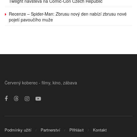
Twilight návštěva na Comic-Con Czech Republic
Recenze – Spider-Man: Zbrusu nový den nabízí zbrusu nové
pojetí pavoučího muže
Červený koberec - filmy, kino, zábava
Podmínky užití
Partnerství
Přihlásit
Kontakt