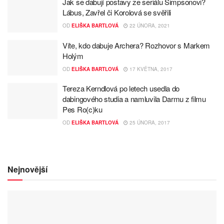
Jak se dabují postavy ze seriálu Simpsonovi?
Lábus, Zavřel či Korolová se svěřili
OD
ELIŠKA BARTLOVÁ
22 ÚNORA, 2021
Víte, kdo dabuje Archera? Rozhovor s Markem
Holým
OD
ELIŠKA BARTLOVÁ
17 KVĚTNA, 2017
Tereza Kerndlová po letech usedla do
dabingového studia a namluvila Darmu z filmu
Pes Ro(c)ku
OD
ELIŠKA BARTLOVÁ
25 ÚNORA, 2017
Nejnovější