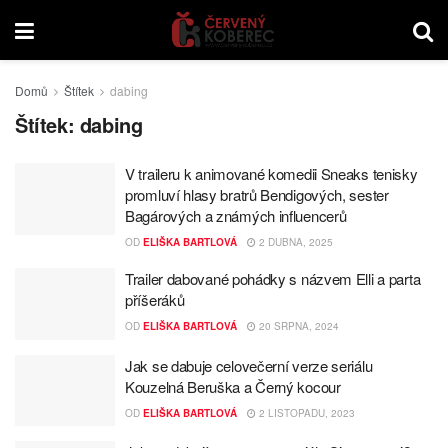
Domů
Štítek
dabing
Štítek:
dabing
V traileru k animované komedii Sneaks tenisky
promluví hlasy bratrů Bendigových, sester
Bagárových a známých influencerů
OD
ELIŠKA BARTLOVÁ
2 DUBNA, 2025
Trailer dabované pohádky s názvem Elli a parta
příšeráků
OD
ELIŠKA BARTLOVÁ
20 SRPNA, 2024
Jak se dabuje celovečerní verze seriálu
Kouzelná Beruška a Černý kocour
OD
ELIŠKA BARTLOVÁ
2 LISTOPADU, 2023