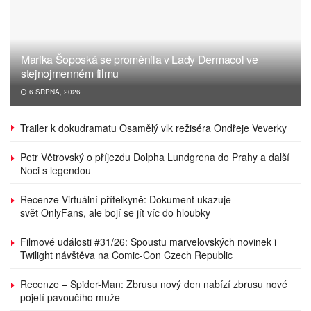
Marika Šoposká se proměnila v Lady Dermacol ve
stejnojmenném filmu
6 SRPNA, 2026
Trailer k dokudramatu Osamělý vlk režiséra Ondřeje Veverky
Petr Větrovský o příjezdu Dolpha Lundgrena do Prahy a další
Noci s legendou
Recenze Virtuální přítelkyně: Dokument ukazuje
svět OnlyFans, ale bojí se jít víc do hloubky
Filmové události #31/26: Spoustu marvelovských novinek i
Twilight návštěva na Comic-Con Czech Republic
Recenze – Spider-Man: Zbrusu nový den nabízí zbrusu nové
pojetí pavoučího muže