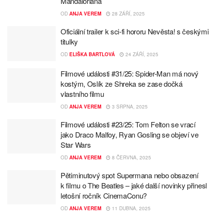
Mandaloriana
OD
ANJA VEREM
28 ZÁŘÍ, 2025
Oficiální trailer k sci-fi hororu Nevěsta! s českými
titulky
OD
ELIŠKA BARTLOVÁ
24 ZÁŘÍ, 2025
Filmové události #31/25: Spider-Man má nový
kostým, Oslík ze Shreka se zase dočká
vlastního filmu
OD
ANJA VEREM
3 SRPNA, 2025
Filmové události #23/25: Tom Felton se vrací
jako Draco Malfoy, Ryan Gosling se objeví ve
Star Wars
OD
ANJA VEREM
8 ČERVNA, 2025
Pětiminutový spot Supermana nebo obsazení
k filmu o The Beatles – jaké další novinky přinesl
letošní ročník CinemaConu?
OD
ANJA VEREM
11 DUBNA, 2025