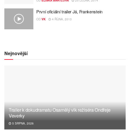
OD
ELIŠKA BARTLOVÁ
25 LEDNA, 2014
První oficiální trailer Já, Frankenstein
OD
VK
4 ŘÍJNA, 2013
Nejnovější
Trailer k dokudramatu Osamělý vlk režiséra Ondřeje
Veverky
5 SRPNA, 2026