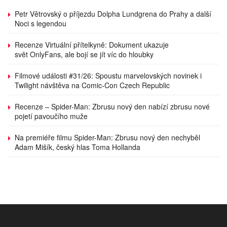
Petr Větrovský o příjezdu Dolpha Lundgrena do Prahy a další
Noci s legendou
Recenze Virtuální přítelkyně: Dokument ukazuje
svět OnlyFans, ale bojí se jít víc do hloubky
Filmové události #31/26: Spoustu marvelovských novinek i
Twilight návštěva na Comic-Con Czech Republic
Recenze – Spider-Man: Zbrusu nový den nabízí zbrusu nové
pojetí pavoučího muže
Na premiéře filmu Spider-Man: Zbrusu nový den nechyběl
Adam Mišík, český hlas Toma Hollanda