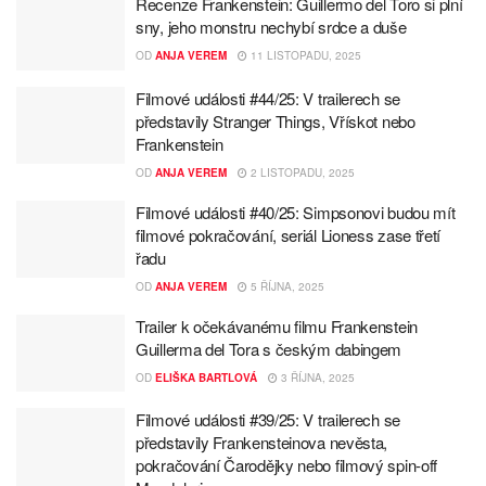
Recenze Frankenstein: Guillermo del Toro si plní
sny, jeho monstru nechybí srdce a duše
OD
ANJA VEREM
11 LISTOPADU, 2025
Filmové události #44/25: V trailerech se
představily Stranger Things, Vřískot nebo
Frankenstein
OD
ANJA VEREM
2 LISTOPADU, 2025
Filmové události #40/25: Simpsonovi budou mít
filmové pokračování, seriál Lioness zase třetí
řadu
OD
ANJA VEREM
5 ŘÍJNA, 2025
Trailer k očekávanému filmu Frankenstein
Guillerma del Tora s českým dabingem
OD
ELIŠKA BARTLOVÁ
3 ŘÍJNA, 2025
Filmové události #39/25: V trailerech se
představily Frankensteinova nevěsta,
pokračování Čarodějky nebo filmový spin-off