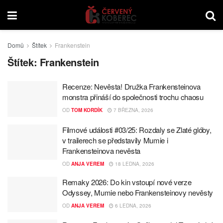
Domů
Štítek
Frankenstein
Štítek:
Frankenstein
Recenze: Nevěsta! Družka Frankensteinova
monstra přináší do společnosti trochu chaosu
OD
TOM KORDÍK
7 BŘEZNA, 2026
Filmové události #03/25: Rozdaly se Zlaté glóby,
v trailerech se představily Mumie i
Frankensteinova nevěsta
OD
ANJA VEREM
18 LEDNA, 2026
Remaky 2026: Do kin vstoupí nové verze
Odyssey, Mumie nebo Frankensteinovy nevěsty
OD
ANJA VEREM
6 LEDNA, 2026