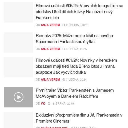
Filmové události #05/25: V prvních fotografiích se
představil třetí díl detektivky Na nože i nový
Frankenstein
OD
ANJA VEREM
2 ÚNORA, 2025
Remaky 2025: Můžeme se těšit na nového
Supermana i Fantastickou čtyřku
OD
ANJA VEREM
4 LEDNA, 2025
Filmové události #01/24: Novinky v hereckém
obsazení mají třetí řada Bílého lotosu i hraná
adaptace Jak vycvičit draka
OD
ANJA VEREM
7 LEDNA, 2024
První trailer Victor Frankenstein s Jamesem
McAvoyem a Danielem Radcliffem
OD
VK
18 SRPNA, 2015
Exkluzivní předpremiéra filmu Já, Frankenstein v
Premiere Cinemas