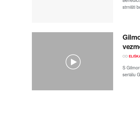
Benedict
strništi
Gilmo
vezmo
OD
ELIŠK
S Gilmor
seriálu G