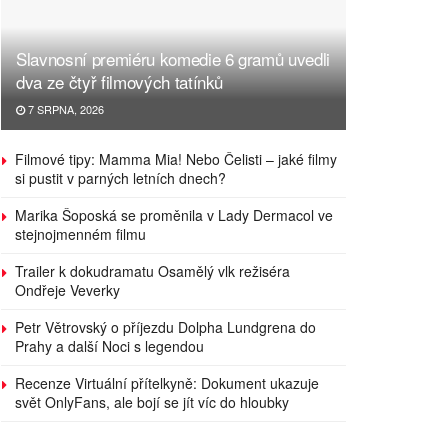
Slavnosní premiéru komedie 6 gramů uvedli
dva ze čtyř filmových tatínků
7 SRPNA, 2026
Filmové tipy: Mamma Mia! Nebo Čelisti – jaké filmy
si pustit v parných letních dnech?
Marika Šoposká se proměnila v Lady Dermacol ve
stejnojmenném filmu
Trailer k dokudramatu Osamělý vlk režiséra
Ondřeje Veverky
Petr Větrovský o příjezdu Dolpha Lundgrena do
Prahy a další Noci s legendou
Recenze Virtuální přítelkyně: Dokument ukazuje
svět OnlyFans, ale bojí se jít víc do hloubky