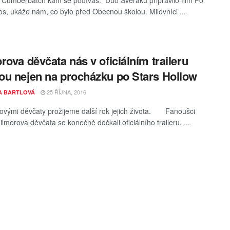
 Cumberbatch kam se podíváš. Duo Svěráků připravilo film Po
 bos, ukáže nám, co bylo před Obecnou školou. Milovníci ...
rova děvčata nás v oficiálním traileru
u nejen na procházku po Stars Hollow
25 ŘÍJNA, 2016
A BARTLOVÁ
ovými děvčaty prožijeme další rok jejich života. Fanoušci
ilmorova děvčata se konečně dočkali oficiálního traileru, ...