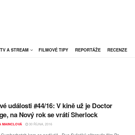
TV A STREAM
FILMOVÉ TIPY
REPORTÁŽE
RECENZE
vé události #44/16: V kině už je Doctor
ge, na Nový rok se vrátí Sherlock
30 ŘÍJNA, 2016
A MAINCLOVÁ