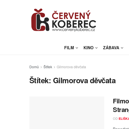
FILM
KINO
ZÁBAVA
Domů
Štítek
Gilmorova děvčata
Štítek:
Gilmorova děvčata
Filmo
Stran
OD
ELIŠK