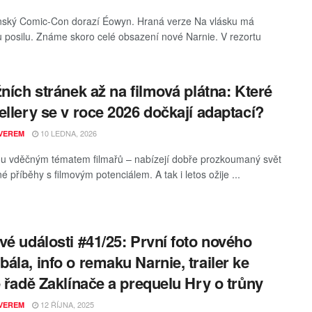
nský Comic-Con dorazí Éowyn. Hraná verze Na vlásku má
 posilu. Známe skoro celé obsazení nové Narnie. V rezortu
žních stránek až na filmová plátna: Které
ellery se v roce 2026 dočkají adaptací?
10 LEDNA, 2026
VEREM
ou vděčným tématem filmařů – nabízejí dobře prozkoumaný svět
é příběhy s filmovým potenciálem. A tak i letos ožije ...
vé události #41/25: První foto nového
ála, info o remaku Narnie, trailer ke
é řadě Zaklínače a prequelu Hry o trůny
12 ŘÍJNA, 2025
VEREM