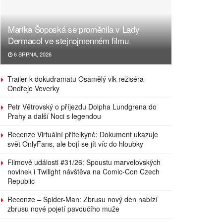
Marika Šoposká se proměnila v Lady
Dermacol ve stejnojmenném filmu
6 SRPNA, 2026
Trailer k dokudramatu Osamělý vlk režiséra
Ondřeje Veverky
Petr Větrovský o příjezdu Dolpha Lundgrena do
Prahy a další Noci s legendou
Recenze Virtuální přítelkyně: Dokument ukazuje
svět OnlyFans, ale bojí se jít víc do hloubky
Filmové události #31/26: Spoustu marvelovských
novinek i Twilight návštěva na Comic-Con Czech
Republic
Recenze – Spider-Man: Zbrusu nový den nabízí
zbrusu nové pojetí pavoučího muže