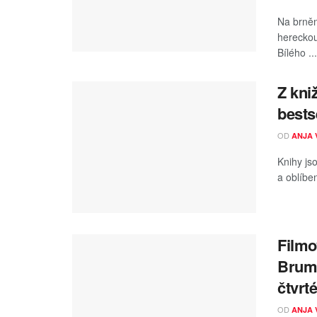
Na brně
hereckou
Bílého ...
Z kni
bests
OD
ANJA 
Knihy js
a oblíben
Filmo
Brumb
čtvrt
OD
ANJA 