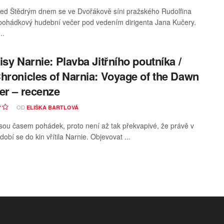
ed Štědrým dnem se ve Dvořákově síni pražského Rudolfina
pohádkový hudební večer pod vedením dirigenta Jana Kučery.
..
isy Narnie: Plavba Jitřního poutníka /
hronicles of Narnia: Voyage of the Dawn
er – recenze
OD
ELIŠKA BARTLOVÁ
sou časem pohádek, proto není až tak překvapivé, že právě v
obí se do kin vřítila Narnie. Objevovat ...