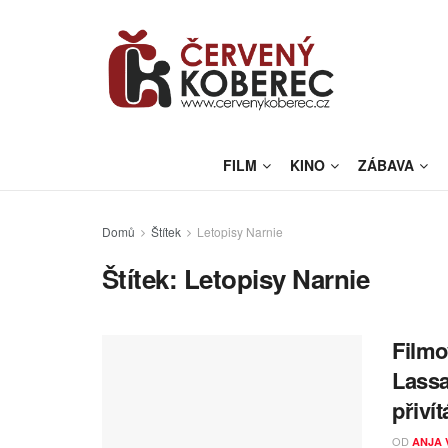
FILM
KINO
ZÁBAVA
Domů
Štítek
Letopisy Narnie
Štítek:
Letopisy Narnie
Filmo
Lassa
přiví
OD
ANJA 