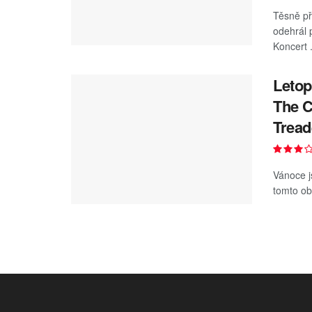
Těsně př
odehrál 
Koncert .
Letop
The C
Tread
Vánoce j
tomto obd