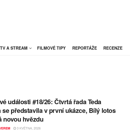
TV A STREAM
FILMOVÉ TIPY
REPORTÁŽE
RECENZE
vé události #18/26: Čtvrtá řada Teda
 se představila v první ukázce, Bílý lotos
tá novou hvězdu
3 KVĚTNA, 2026
VEREM