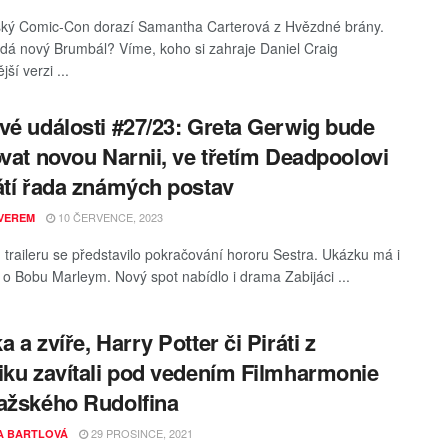
ký Comic-Con dorazí Samantha Carterová z Hvězdné brány.
dá nový Brumbál? Víme, koho si zahraje Daniel Craig
jší verzi ...
vé události #27/23: Greta Gerwig bude
ovat novou Narnii, ve třetím Deadpoolovi
átí řada známých postav
10 ČERVENCE, 2023
VEREM
 traileru se představilo pokračování hororu Sestra. Ukázku má i
e o Bobu Marleym. Nový spot nabídlo i drama Zabijáci ...
 a zvíře, Harry Potter či Piráti z
iku zavítali pod vedením Filmharmonie
ažského Rudolfina
29 PROSINCE, 2021
A BARTLOVÁ