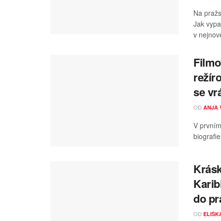
Na pražs
Jak vypa
v nejnově
Filmo
režír
se vr
OD
ANJA 
V prvním
biografi
Kráska
Karib
do pr
OD
ELIŠK