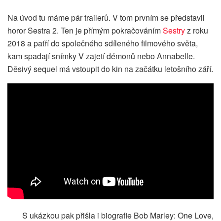
Na úvod tu máme pár trailerů. V tom prvním se představil
horor Sestra 2. Ten je přímým pokračováním
Sestry
z roku
2018 a patří do společného sdíleného filmového světa,
kam spadají snímky V zajetí démonů nebo Annabelle.
Děsivý sequel má vstoupit do kin na začátku letošního září.
S ukázkou pak přišla i biografie Bob Marley: One Love,