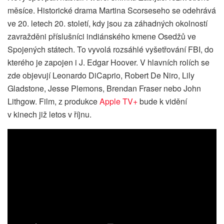
měsíce. Historické drama Martina Scorseseho se odehrává
ve 20. letech 20. století, kdy jsou za záhadných okolností
zavražděni příslušníci indiánského kmene Osedžů ve
Spojených státech. To vyvolá rozsáhlé vyšetřování FBI, do
kterého je zapojen i J. Edgar Hoover. V hlavních rolích se
zde objevují Leonardo DiCaprio, Robert De Niro, Lily
Gladstone, Jesse Plemons, Brendan Fraser nebo John
Lithgow. Film, z produkce
Apple TV+
bude k vidění
v kinech již letos v říjnu.