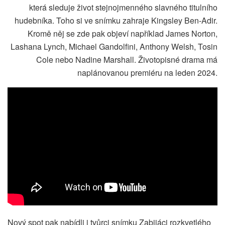
která sleduje život stejnojmenného slavného titulního
hudebníka. Toho si ve snímku zahraje Kingsley Ben-Adir.
Kromě něj se zde pak objeví například James Norton,
Lashana Lynch, Michael Gandolfini, Anthony Welsh, Tosin
Cole nebo Nadine Marshall. Životopisné drama má
naplánovanou premiéru na leden 2024.
Nový spot pak nabídli i tvůrci snímku Zabijáci rozkvetlého