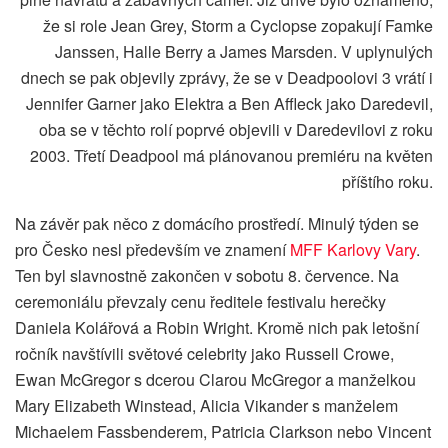
že si role Jean Grey, Storm a Cyclopse zopakují Famke
Janssen, Halle Berry a James Marsden. V uplynulých
dnech se pak objevily zprávy, že se v Deadpoolovi 3 vrátí i
Jennifer Garner jako Elektra a Ben Affleck jako Daredevil,
oba se v těchto rolí poprvé objevili v Daredevilovi z roku
2003. Třetí Deadpool má plánovanou premiéru na květen
příštího roku.
Na závěr pak něco z domácího prostředí. Minulý týden se
pro Česko nesl především ve znamení
MFF Karlovy Vary
.
Ten byl slavnostně zakončen v sobotu 8. července. Na
ceremoniálu převzaly cenu ředitele festivalu herečky
Daniela Kolářová a Robin Wright. Kromě nich pak letošní
ročník navštívili světové celebrity jako Russell Crowe,
Ewan McGregor s dcerou Clarou McGregor a manželkou
Mary Elizabeth Winstead, Alicia Vikander s manželem
Michaelem Fassbenderem, Patricia Clarkson nebo Vincent