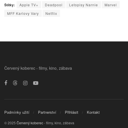
Štítky:
Apple TV+
Deadpool
Letopisy Narnie
Marvel
MFF Karlovy Vary
Netflix
Červený koberec - filmy, kino, zábava
Podmínky užití
Partnerství
Přihlásit
Kontakt
© 2025
Červený koberec
- filmy, kino, zábava