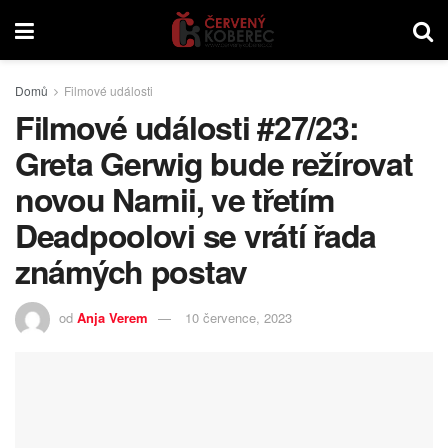
Domů
Filmové události
Filmové události #27/23:
Greta Gerwig bude režírovat
novou Narnii, ve třetím
Deadpoolovi se vrátí řada
známých postav
od
Anja Verem
10 července, 2023