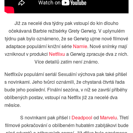
Již za necelé dva týdny pak vstoupí do kin dlouho
očekávaná Barbie režisérky Grety Gerwig. V uplynulém
týdnu pak bylo oznámeno, že se Gerwig ujme nové filmové
adaptace populární knižní série
Narnie
. Nové snímky mají
vzniknout v produkci
Netflixu
a Gerwig zpracuje dva z nich.
Více detailů zatím není známo.
Netflixův populární seriál Sexuální výchova pak také přišel
s novinkami. Jeho tvůrci oznámili, že chystaná čtvrtá řada
bude jeho poslední. Finální sezóna, v níž se završí příběhy
oblíbených postav, vstoupí na Netflix již za necelé dva
měsíce.
S novinkami pak přišel i
Deadpool
od
Marvelu
. Třetí
filmové pokračování o oblíbeném hubatém zabijákovi bude
plné návratů a zábavných cameí. Již dříve bylo oznámeno,