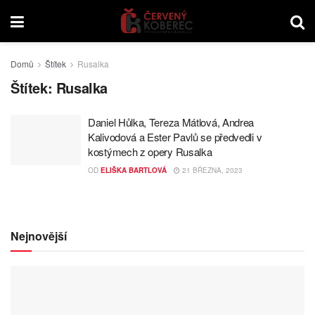
Domů
Štítek
Rusalka
Štítek:
Rusalka
Daniel Hůlka, Tereza Mátlová, Andrea
Kalivodová a Ester Pavlů se předvedli v
kostýmech z opery Rusalka
OD
ELIŠKA BARTLOVÁ
21 BŘEZNA, 2023
Nejnovější