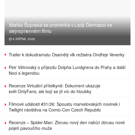
Marika Šoposká se proměnila v Lady Dermacol ve
stejnojmenném filmu
6 SRPNA, 2026
Trailer k dokudramatu Osamělý vlk režiséra Ondřeje Veverky
Petr Větrovský o příjezdu Dolpha Lundgrena do Prahy a další
Noci s legendou
Recenze Virtuální přítelkyně: Dokument ukazuje
svět OnlyFans, ale bojí se jít víc do hloubky
Filmové události #31/26: Spoustu marvelovských novinek i
Twilight návštěva na Comic-Con Czech Republic
Recenze – Spider-Man: Zbrusu nový den nabízí zbrusu nové
pojetí pavoučího muže