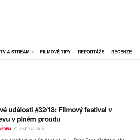
TV A STREAM
FILMOVÉ TIPY
REPORTÁŽE
RECENZE
vé události #32/18: Filmový festival v
evu v plném proudu
12 SRPNA, 2018
VEREM