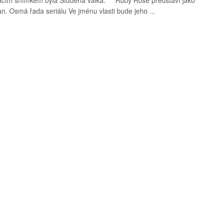
acím snímkem byla Studená válka. Ruby Rose představí jako
. Osmá řada seriálu Ve jménu vlasti bude jeho ...