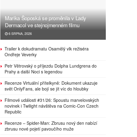
Marika Šoposká se proměnila v Lady
Dermacol ve stejnojmenném filmu
6 SRPNA, 2026
Trailer k dokudramatu Osamělý vlk režiséra
Ondřeje Veverky
Petr Větrovský o příjezdu Dolpha Lundgrena do
Prahy a další Noci s legendou
Recenze Virtuální přítelkyně: Dokument ukazuje
svět OnlyFans, ale bojí se jít víc do hloubky
Filmové události #31/26: Spoustu marvelovských
novinek i Twilight návštěva na Comic-Con Czech
Republic
Recenze – Spider-Man: Zbrusu nový den nabízí
zbrusu nové pojetí pavoučího muže