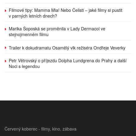
Filmové tipy: Mamma Mia! Nebo Čelisti – jaké filmy si pustit
v parných letních dnech?
Marika Šoposká se proměnila v Lady Dermacol ve
stejnojmenném filmu
Trailer k dokudramatu Osamělý vlk režiséra Ondřeje Veverky
Petr Větrovský o příjezdu Dolpha Lundgrena do Prahy a další
Noci s legendou
Červený koberec - filmy, kino, zábava