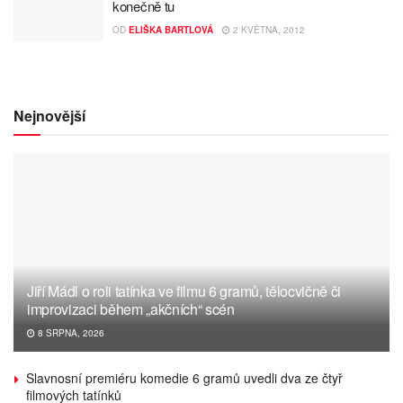
konečně tu
OD
ELIŠKA BARTLOVÁ
2 KVĚTNA, 2012
Nejnovější
Jiří Mádl o roli tatínka ve filmu 6 gramů, tělocvičně či
improvizaci během „akčních“ scén
8 SRPNA, 2026
Slavnosní premiéru komedie 6 gramů uvedli dva ze čtyř
filmových tatínků