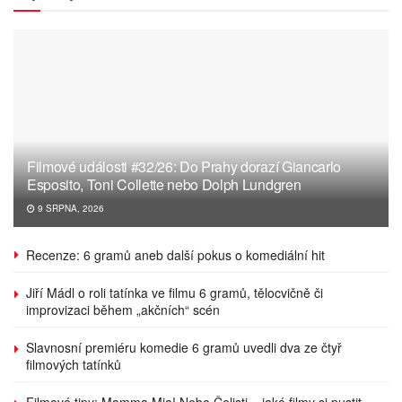
Filmové události #32/26: Do Prahy dorazí Giancarlo
Esposito, Toni Collette nebo Dolph Lundgren
9 SRPNA, 2026
Recenze: 6 gramů aneb další pokus o komediální hit
Jiří Mádl o roli tatínka ve filmu 6 gramů, tělocvičně či
improvizaci během „akčních“ scén
Slavnosní premiéru komedie 6 gramů uvedli dva ze čtyř
filmových tatínků
Filmové tipy: Mamma Mia! Nebo Čelisti – jaké filmy si pustit