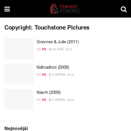
Copyright:
Touchstone Pictures
Gnomeo & Julie (2011)
OD
VK
28 ZÁŘÍ, 2012
Náhradníci (2009)
OD
VK
8 SRPNA, 2012
Návrh (2009)
OD
VK
5 SRPNA, 2009
Nejnovější