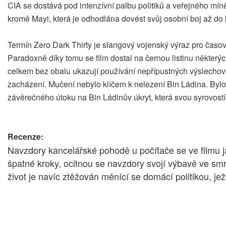
CIA se dostává pod intenzívní palbu politiků a veřejného mí
kromě Mayi, která je odhodlána dovést svůj osobní boj až do
Termín Zero Dark Thirty je slangový vojenský výraz pro časový
Paradoxně díky tomu se film dostal na černou listinu některých
celkem bez obalu ukazují používání nepřípustných výslechovýc
zacházení. Mučení nebylo klíčem k nelezení Bin Ládina. Bylo 
závěrečného útoku na Bin Ládinův úkryt, která svou syrovost
Recenze:
Navzdory kancelářské pohodě u počítače se ve filmu ja
špatné kroky, ocitnou se navzdory svojí výbavě ve smr
život je navíc ztěžován měnící se domácí politikou, jež 