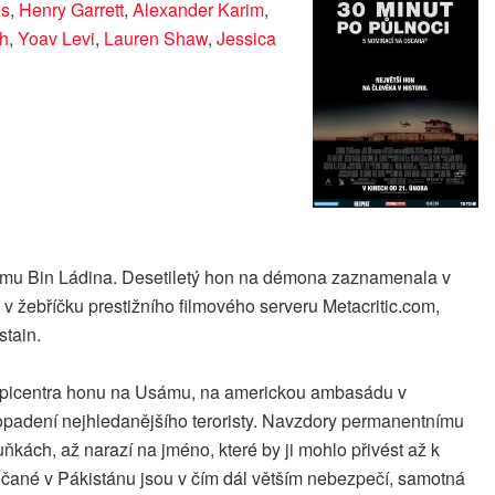
es
,
Henry Garrett
,
Alexander Karim
,
h
,
Yoav Levi
,
Lauren Shaw
,
Jessica
Usámu Bin Ládina. Desetiletý hon na démona zaznamenala v
v žebříčku prestižního filmového serveru Metacritic.com,
stain.
 epicentra honu na Usámu, na americkou ambasádu v
 k dopadení nejhledanějšího teroristy. Navzdory permanentnímu
uňkách, až narazí na jméno, které by ji mohlo přivést až k
ičané v Pákistánu jsou v čím dál větším nebezpečí, samotná