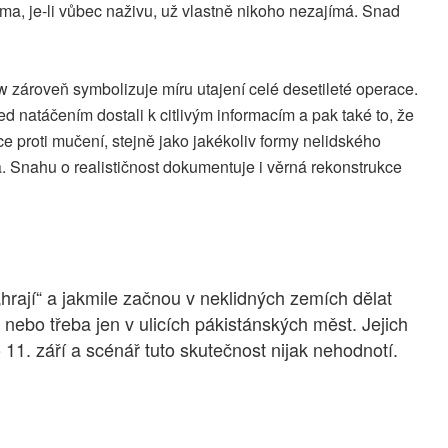
ma, je-li vůbec naživu, už vlastně nikoho nezajímá. Snad
w zároveň symbolizuje míru utajení celé desetileté operace.
řed natáčením dostali k citlivým informacím a pak také to, že
e proti mučení, stejně jako jakékoliv formy nelidského
a. Snahu o realističnost dokumentuje i věrná rekonstrukce
hrají“ a jakmile začnou v neklidných zemích dělat
nebo třeba jen v ulicích pákistánských měst. Jejich
o 11. září a scénář tuto skutečnost nijak nehodnotí.