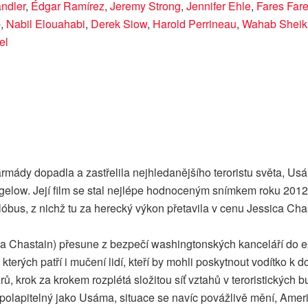
ndler
,
Édgar Ramírez
,
Jeremy Strong
,
Jennifer Ehle
,
Fares Far
b
,
Nabil Elouahabi
,
Derek Siow
,
Harold Perrineau
,
Wahab Sheik
el
armády dopadla a zastřelila nejhledanějšího teroristu světa, 
gelow. Její film se stal nejlépe hodnoceným snímkem roku 2012 
lóbus, z nichž tu za herecký výkon přetavila v cenu Jessica Cha
ica Chastain) přesune z bezpečí washingtonských kanceláří do
o kterých patří i mučení lidí, kteří by mohli poskytnout vodítko
rů, krok za krokem rozplétá složitou síť vztahů v teroristických b
polapitelný jako Usáma, situace se navíc povážlivě mění, Amer