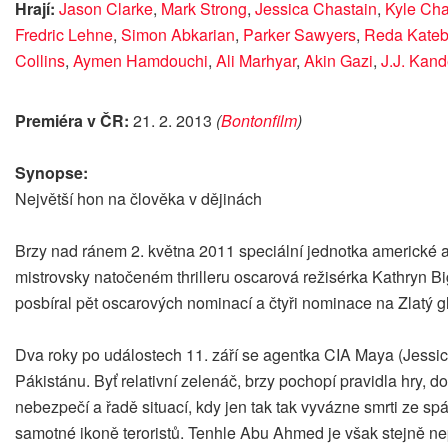
Hrají:
Jason Clarke
,
Mark Strong
,
Jessica Chastain
,
Kyle Cha
Fredric Lehne
,
Simon Abkarian
,
Parker Sawyers
,
Reda Kate
Collins
,
Aymen Hamdouchi
,
Ali Marhyar
,
Akin Gazi
,
J.J. Kand
Premiéra v ČR:
21. 2. 2013
(
Bontonfilm
)
Synopse:
Největší hon na člověka v dějinách
Brzy nad ránem 2. května 2011 speciální jednotka americké 
mistrovsky natočeném thrilleru oscarová režisérka Kathryn Bi
posbíral pět oscarových nominací a čtyři nominace na Zlatý g
Dva roky po událostech 11. září se agentka CIA Maya (Jess
Pákistánu. Byť relativní zelenáč, brzy pochopí pravidla hry, d
nebezpečí a řadě situací, kdy jen tak tak vyvázne smrti ze spá
samotné ikoně teroristů. Tenhle Abu Ahmed je však stejně ne