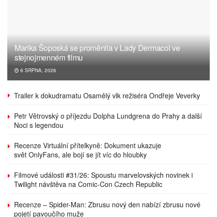
Marika Šoposká se proměnila v Lady Dermacol ve
stejnojmenném filmu
6 SRPNA, 2026
Trailer k dokudramatu Osamělý vlk režiséra Ondřeje Veverky
Petr Větrovský o příjezdu Dolpha Lundgrena do Prahy a další
Noci s legendou
Recenze Virtuální přítelkyně: Dokument ukazuje
svět OnlyFans, ale bojí se jít víc do hloubky
Filmové události #31/26: Spoustu marvelovských novinek i
Twilight návštěva na Comic-Con Czech Republic
Recenze – Spider-Man: Zbrusu nový den nabízí zbrusu nové
pojetí pavoučího muže