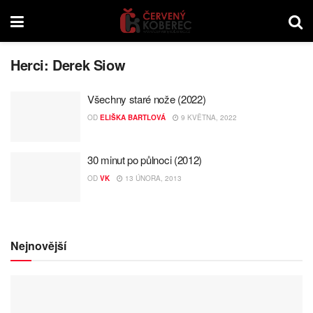
Herci:
Derek Siow
Všechny staré nože (2022)
OD
ELIŠKA BARTLOVÁ
9 KVĚTNA, 2022
30 minut po půlnoci (2012)
OD
VK
13 ÚNORA, 2013
Nejnovější