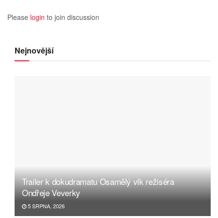
Please
login
to join discussion
Nejnovější
Trailer k dokudramatu Osamělý vlk režiséra
Ondřeje Veverky
5 SRPNA, 2026