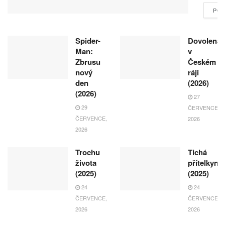
POK
Spider-
Dovolená
Man:
v
Zbrusu
Českém
nový
ráji
den
(2026)
(2026)
27
29
ČERVENCE,
ČERVENCE,
2026
2026
Trochu
Tichá
života
přítelkyně
(2025)
(2025)
24
24
ČERVENCE,
ČERVENCE,
2026
2026