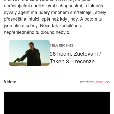
narůstajícími nadlidskými schopnostmi, a tak náš
bývalý agent má údery mnohem smrtelnější, střely
přesnější a intuici lepší než kdy jindy. A potom tu
jsou akční scény. Něco tak zběsilého a
nepřehledného tu dlouho nebylo.
CELÁ RECENZE
96 hodin: Zúčtování /
Taken 3 – recenze
Video:
(photo&video:
Europa Corp.
)