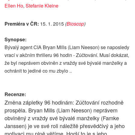
Ellen Ho
,
Stefanie Kleine
Premiéra v ČR:
15. 1. 2015
(
Bioscop
)
Synopse:
Bývalý agent CIA Bryan Mills (Liam Neeson) se naposledy
vrací v akčním thrilleru 96 hodin - Zúčtování. Musí dokázat,
že byl neprávem obviněn z vraždy své bývalé manželky a
ochránit to jediné co mu zbylo ..
Recenze:
Změna zápletky 96 hodinám: Zúčtování rozhodně
prospěla. Bryan Mills (Liam Neeson) neprávem
obviněný z vraždy své bývalé manželky (Famke
Janssen) je ve své roli náležitě přesvědčivý a jeho
motivaci mu plně věříme. Horší to je s jeho