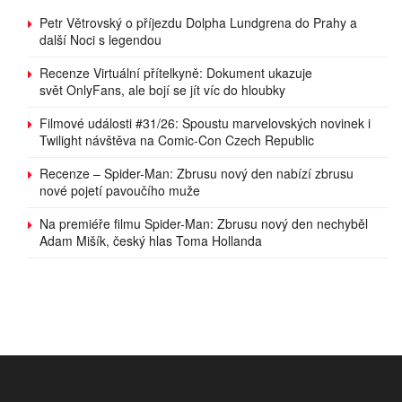
Petr Větrovský o příjezdu Dolpha Lundgrena do Prahy a
další Noci s legendou
Recenze Virtuální přítelkyně: Dokument ukazuje
svět OnlyFans, ale bojí se jít víc do hloubky
Filmové události #31/26: Spoustu marvelovských novinek i
Twilight návštěva na Comic-Con Czech Republic
Recenze – Spider-Man: Zbrusu nový den nabízí zbrusu
nové pojetí pavoučího muže
Na premiéře filmu Spider-Man: Zbrusu nový den nechyběl
Adam Mišík, český hlas Toma Hollanda