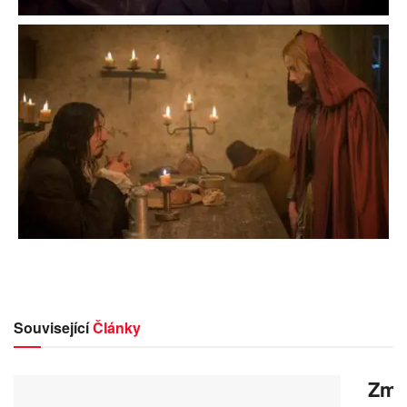
Související
Články
Zmrz