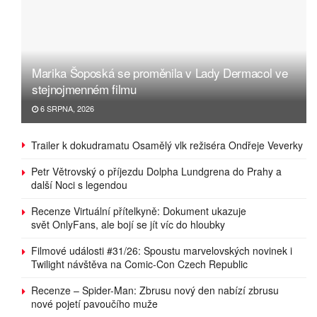
Marika Šoposká se proměnila v Lady Dermacol ve
stejnojmenném filmu
6 SRPNA, 2026
Trailer k dokudramatu Osamělý vlk režiséra Ondřeje Veverky
Petr Větrovský o příjezdu Dolpha Lundgrena do Prahy a
další Noci s legendou
Recenze Virtuální přítelkyně: Dokument ukazuje
svět OnlyFans, ale bojí se jít víc do hloubky
Filmové události #31/26: Spoustu marvelovských novinek i
Twilight návštěva na Comic-Con Czech Republic
Recenze – Spider-Man: Zbrusu nový den nabízí zbrusu
nové pojetí pavoučího muže