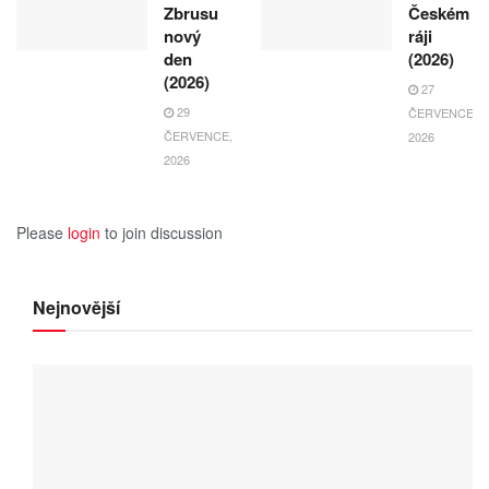
Zbrusu
Českém
nový
ráji
den
(2026)
(2026)
27
29
ČERVENCE,
ČERVENCE,
2026
2026
Please
login
to join discussion
Nejnovější