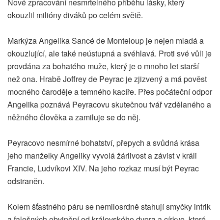
Nové zpracování nesmrtelného příběhu lásky, který
okouzlil milióny diváků po celém světě.
Markýza Angelika Sancé de Monteloup je nejen mladá a
okouzlující, ale také neústupná a svéhlavá. Proti své vůli je
provdána za bohatého muže, který je o mnoho let starší
než ona. Hrabě Joffrey de Peyrac je zjizvený a má pověst
mocného čaroděje a temného kacíře. Přes počáteční odpor
Angelika poznává Peyracovu skutečnou tvář vzdělaného a
něžného člověka a zamiluje se do něj.
Peyracovo nesmírné bohatství, přepych a svůdná krása
jeho manželky Angeliky vyvolá žárlivost a závist v králi
Francie, Ludvíkovi XIV. Na jeho rozkaz musí být Peyrac
odstraněn.
Kolem šťastného páru se nemilosrdně stahují smyčky intrik
a falešných obvinění od královského dvora a církve, které