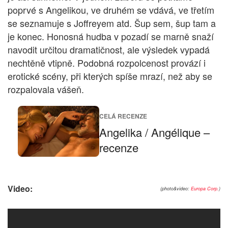
poprvé s Angelikou, ve druhém se vdává, ve třetím
se seznamuje s Joffreyem atd. Šup sem, šup tam a
je konec. Honosná hudba v pozadí se marně snaží
navodit určitou dramatičnost, ale výsledek vypadá
nechtěně vtipně. Podobná rozpolcenost provází i
erotické scény, při kterých spíše mrazí, než aby se
rozpalovala vášeň.
CELÁ RECENZE
Angelika / Angélique –
recenze
Video:
(photo&video:
Europa Corp.
)