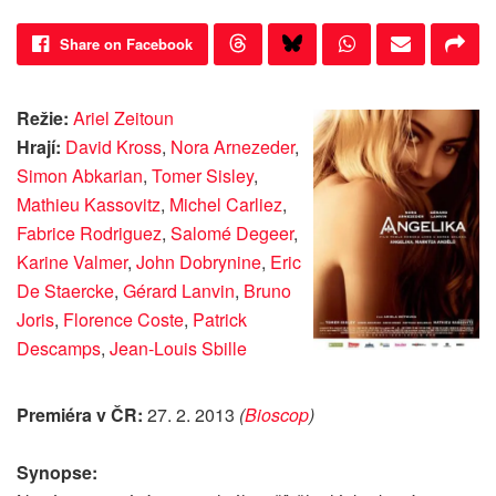
Share on Facebook
Režie:
Ariel Zeitoun
Hrají:
David Kross
,
Nora Arnezeder
,
Simon Abkarian
,
Tomer Sisley
,
Mathieu Kassovitz
,
Michel Carliez
,
Fabrice Rodriguez
,
Salomé Degeer
,
Karine Valmer
,
John Dobrynine
,
Eric
De Staercke
,
Gérard Lanvin
,
Bruno
Joris
,
Florence Coste
,
Patrick
Descamps
,
Jean-Louis Sbille
Premiéra v ČR:
27. 2. 2013
(
Bioscop
)
Synopse: