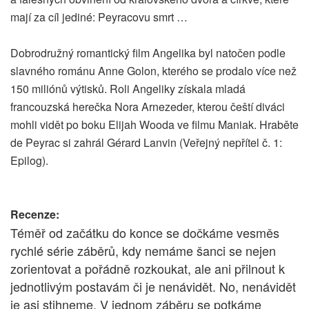
mají za cíl jediné: Peyracovu smrt …
Dobrodružný romantický film Angelika byl natočen podle
slavného románu Anne Golon, kterého se prodalo více než
150 miliónů výtisků. Roli Angeliky získala mladá
francouzská herečka Nora Arnezeder, kterou čeští diváci
mohli vidět po boku Elijah Wooda ve filmu Maniak. Hraběte
de Peyrac si zahrál Gérard Lanvin (Veřejný nepřítel č. 1:
Epilog).
Recenze:
Téměř od začátku do konce se dočkáme vesměs
rychlé série záběrů, kdy nemáme šanci se nejen
zorientovat a pořádně rozkoukat, ale ani přilnout k
jednotlivým postavám či je nenávidět. No, nenávidět
je asi stihneme. V jednom záběru se potkáme