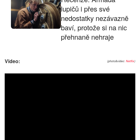
lupičů i přes své
nedostatky nezávazně
baví, protože si na nic
přehnaně nehraje
Video:
(photo&video:
Netflix
)