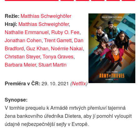
Režie:
Matthias Schweighöfer
Hrají:
Matthias Schweighöfer
,
Nathalie Emmanuel
,
Ruby O. Fee
,
Jonathan Cohen
,
Trent Garrett
,
Dan
Bradford
,
Guz Khan
,
Noémie Nakai
,
Christian Steyer
,
Tonya Graves
,
Barbara Meier
,
Stuart Martin
Premiéra v ČR:
29. 10. 2021
(
Netflix
)
Synopse:
V tomhle prequelu k Armádě mrtvých přemluví tajemná
žena bankovního úředníka Dietera, aby jí pomohl vyloupit
údajně nejbezpečnější sejfy v Evropě.