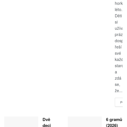
horké
léto.
Děti
si
užívají
prázdn
dospěl
řeší
své
každo
starost
a
zdá
se,
že...
POK
Dvě
6 gramů
deci
(2026)