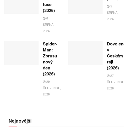
tuše
5
(2026)
SRPNA,
6
2026
SRPNA,
2026
Spider-
Dovolená
Man:
v
Zbrusu
Českém
nový
ráji
den
(2026)
(2026)
27
29
ČERVENCE,
ČERVENCE,
2026
2026
Nejnovější