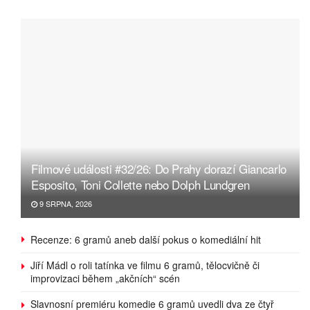
Filmové události #32/26: Do Prahy dorazí Giancarlo
Esposito, Toni Collette nebo Dolph Lundgren
9 SRPNA, 2026
Recenze: 6 gramů aneb další pokus o komediální hit
Jiří Mádl o roli tatínka ve filmu 6 gramů, tělocvičně či
improvizaci během „akčních“ scén
Slavnosní premiéru komedie 6 gramů uvedli dva ze čtyř