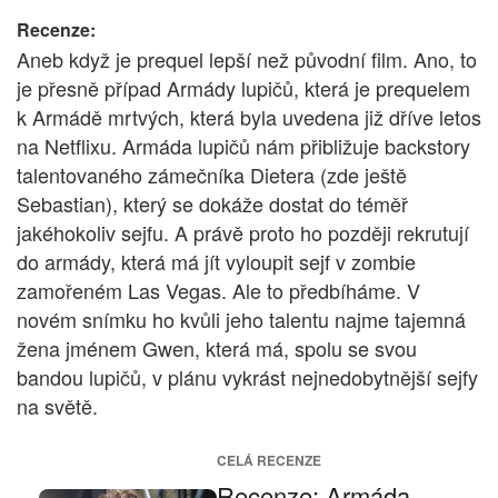
Recenze:
Aneb když je prequel lepší než původní film. Ano, to
je přesně případ Armády lupičů, která je prequelem
k Armádě mrtvých, která byla uvedena již dříve letos
na Netflixu. Armáda lupičů nám přibližuje backstory
talentovaného zámečníka Dietera (zde ještě
Sebastian), který se dokáže dostat do téměř
jakéhokoliv sejfu. A právě proto ho později rekrutují
do armády, která má jít vyloupit sejf v zombie
zamořeném Las Vegas. Ale to předbíháme. V
novém snímku ho kvůli jeho talentu najme tajemná
žena jménem Gwen, která má, spolu se svou
bandou lupičů, v plánu vykrást nejnedobytnější sejfy
na světě.
CELÁ RECENZE
Recenze: Armáda