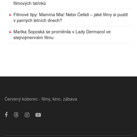
filmových tatínků
Filmové tipy: Mamma Mia! Nebo Čelisti – jaké filmy si pustit
v parných letních dnech?
Marika Šoposká se proměnila v Lady Dermacol ve
stejnojmenném filmu
Červený koberec - filmy, kino, zábava