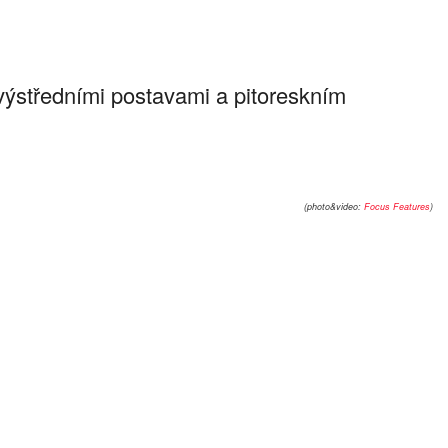
ýstředními postavami a pitoreskním
(photo&video:
Focus Features
)