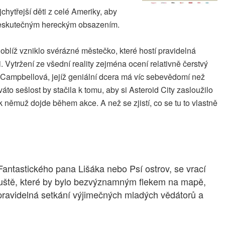
hytřejší děti z celé Ameriky, aby
é neskutečným hereckým obsazením.
Poblíž vzniklo svérázné městečko, které hostí pravidelná
mi. Vytržení ze všední reality zejména ocení relativně čerstvý
 Campbellová, jejíž geniální dcera má víc sebevědomí než
to sešlost by stačila k tomu, aby si Asteroid City zasloužilo
 němuž dojde během akce. A než se zjistí, co se tu to vlastně
antastického pana Lišáka nebo Psí ostrov, se vrací
uště, které by bylo bezvýznamným flekem na mapě,
í pravidelná setkání výjimečných mladých vědátorů a