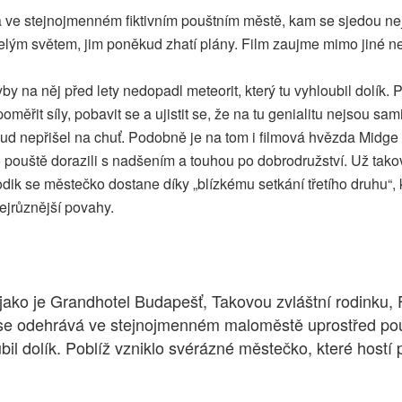
ve stejnojmenném fiktivním pouštním městě, kam se sjedou nejc
ou celým světem, jim poněkud zhatí plány. Film zaujme mimo jin
 na něj před lety nedopadl meteorit, který tu vyhloubil dolík. 
poměřit síly, pobavit se a ujistit se, že na tu genialitu nejsou sa
d nepřišel na chuť. Podobně je na tom i filmová hvězda Midge
 pouště dorazili s nadšením a touhou po dobrodružství. Už taková
ik se městečko dostane díky „blízkému setkání třetího druhu“, k
nejrůznější povahy.
ako je Grandhotel Budapešť, Takovou zvláštní rodinku, F
 se odehrává ve stejnojmenném maloměstě uprostřed po
ubil dolík. Poblíž vzniklo svérázné městečko, které host