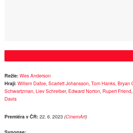
Režie:
Wes Anderson
Hrají:
Willem Dafoe
,
Scarlett Johansson
,
Tom Hanks
,
Bryan 
Schwartzman
,
Liev Schreiber
,
Edward Norton
,
Rupert Friend
Davis
Premiéra v ČR:
22. 6. 2023
(
CinemArt
)
Synopse: