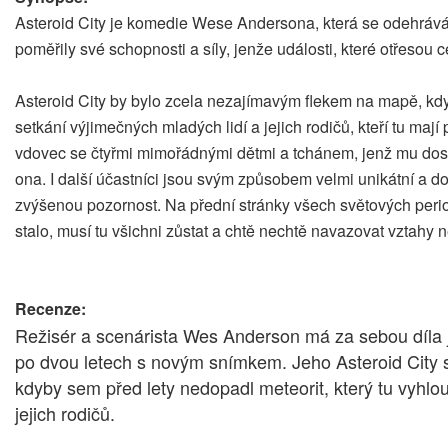
Asteroid City je komedie Wese Andersona, která se odehrává 
poměřily své schopnosti a síly, jenže události, které otřes
Asteroid City by bylo zcela nezajímavým flekem na mapě, kdyby
setkání výjimečných mladých lidí a jejich rodičů, kteří tu mají 
vdovec se čtyřmi mimořádnými dětmi a tchánem, jenž mu dosu
ona. I další účastníci jsou svým způsobem velmi unikátní a do
zvýšenou pozornost. Na přední stránky všech světových period
stalo, musí tu všichni zůstat a chtě nechtě navazovat vztahy 
Recenze:
Režisér a scenárista Wes Anderson má za sebou díla j
po dvou letech s novým snímkem. Jeho Asteroid City
kdyby sem před lety nedopadl meteorit, který tu vyhlo
jejich rodičů.