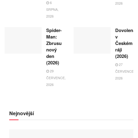
6
2026
SRPNA,
2026
Spider-
Dovolená
Man:
v
Zbrusu
Českém
nový
ráji
den
(2026)
(2026)
27
29
ČERVENCE,
ČERVENCE,
2026
2026
Nejnovější