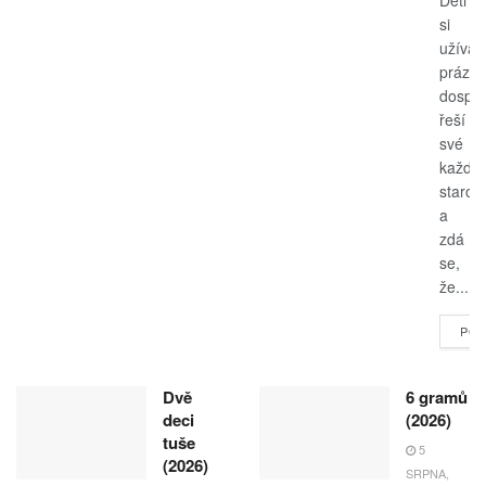
Děti
si
užívají
prázdn
dospěl
řeší
své
každo
starost
a
zdá
se,
že...
POK
Dvě
6 gramů
deci
(2026)
tuše
5
(2026)
SRPNA,