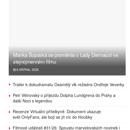
Marika Šoposká se proměnila v Lady Dermacol ve
stejnojmenném filmu
6 SRPNA, 2026
Trailer k dokudramatu Osamělý vlk režiséra Ondřeje Veverky
Petr Větrovský o příjezdu Dolpha Lundgrena do Prahy a
další Noci s legendou
Recenze Virtuální přítelkyně: Dokument ukazuje
svět OnlyFans, ale bojí se jít víc do hloubky
Filmové události #31/26: Spoustu marvelovských novinek i