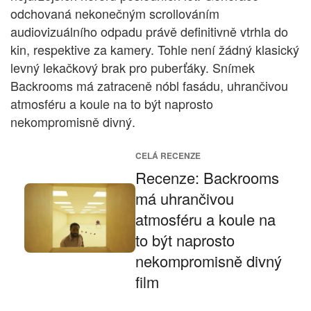
odchovaná nekonečným scrollováním
audiovizuálního odpadu právě definitivně vtrhla do
kin, respektive za kamery. Tohle není žádný klasický
levný lekačkový brak pro puberťáky. Snímek
Backrooms má zatraceně nóbl fasádu, uhrančivou
atmosféru a koule na to být naprosto
nekompromisně divný.
CELÁ RECENZE
Recenze: Backrooms
má uhrančivou
atmosféru a koule na
to být naprosto
nekompromisně divný
film