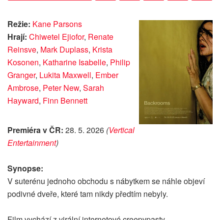
Režie:
Kane Parsons
Hrají:
Chiwetel Ejiofor
,
Renate
Reinsve
,
Mark Duplass
,
Krista
Kosonen
,
Katharine Isabelle
,
Philip
Granger
,
Lukita Maxwell
,
Ember
Ambrose
,
Peter New
,
Sarah
Hayward
,
Finn Bennett
Premiéra v ČR:
28. 5. 2026
(
Vertical
Entertainment
)
Synopse:
V suterénu jednoho obchodu s nábytkem se náhle objeví
podivné dveře, které tam nikdy předtím nebyly.
Film vychází z virální internetové creepypasty