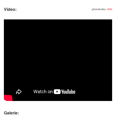
Video:
(photo&video:
A24
)
Galerie: