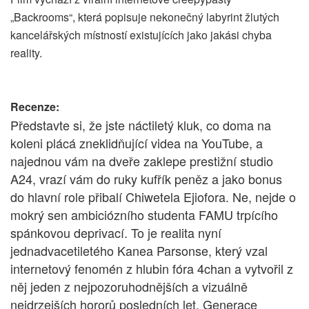
„Backrooms“, která popisuje nekonečný labyrint žlutých
kancelářských místností existujících jako jakási chyba
reality.
Recenze:
Představte si, že jste náctiletý kluk, co doma na
koleni plácá zneklidňující videa na YouTube, a
najednou vám na dveře zaklepe prestižní studio
A24, vrazí vám do ruky kufřík peněz a jako bonus
do hlavní role přibalí Chiwetela Ejiofora. Ne, nejde o
mokrý sen ambiciózního studenta FAMU trpícího
spánkovou deprivací. To je realita nyní
jednadvacetiletého Kanea Parsonse, který vzal
internetový fenomén z hlubin fóra 4chan a vytvořil z
něj jeden z nejpozoruhodnějších a vizuálně
nejdrzejších hororů posledních let. Generace