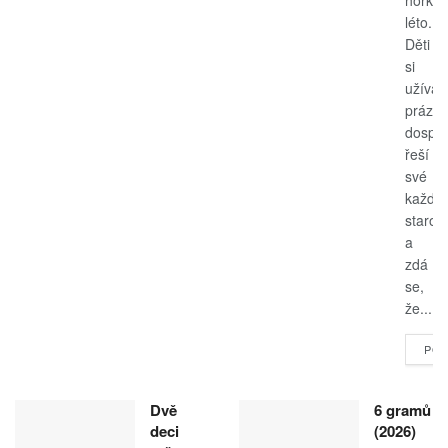
léto.
Děti
si
užívají
prázdn
dospěl
řeší
své
každo
starost
a
zdá
se,
že...
POK
Dvě
6 gramů
deci
(2026)