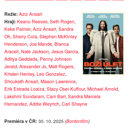
Režie:
Aziz Ansari
Hrají:
Keanu Reeves
,
Seth Rogen
,
Keke Palmer
,
Aziz Ansari
,
Sandra
Oh
,
Sherry Cola
,
Stephen McKinley
Henderson
,
Joe Mande
,
Blanca
Araceli
,
Nate Jackson
,
Jesus Garcia
,
Aditya Geddada
,
Penny Johnson
Jerald
,
Alexander Jo
,
Matt Rogers
,
Kristen Henley
,
Leo Gonzalez
,
Shoukath Ansari
,
Mason Lawrence
,
Erik Estrada Loaiza
,
Stacy Osei-Kuffour
,
Michael Arnold
,
Lakshmi Sundaram
,
Cam Barr
,
Sandra Marcela
Hernandez
,
Addie Weyrich
,
Cari Shayne
Premiéra v ČR:
30. 10. 2025
(
Bontonfilm
)