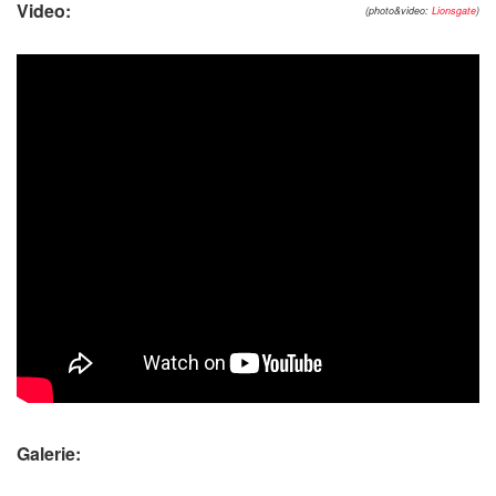
Video:
(photo&video:
Lionsgate
)
Galerie: