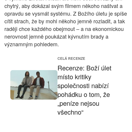
chytrý, aby dokázal svým filmem někoho naštvat a
opravdu se vysmát systému. Z Božího úletu je spíše
cítit strach, že by mohl někoho jemně rozladit, a tak
raději chce každého obejmout – a na ekonomickou
nerovnost jemně poukázat kývnutím brady a
významným pohledem.
CELÁ RECENZE
Recenze: Boží úlet
místo kritiky
společnosti nabízí
pohádku o tom, že
„peníze nejsou
všechno“