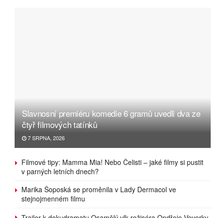
Slavnosní premiéru komedie 6 gramů uvedli dva ze
čtyř filmových tatínků
7 SRPNA, 2026
Filmové tipy: Mamma Mia! Nebo Čelisti – jaké filmy si pustit
v parných letních dnech?
Marika Šoposká se proměnila v Lady Dermacol ve
stejnojmenném filmu
Trailer k dokudramatu Osamělý vlk režiséra Ondřeje Veverky