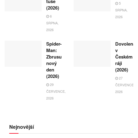
tuše
5
(2026)
SRPNA,
6
2026
SRPNA,
2026
Spider-
Dovolená
Man:
v
Zbrusu
Českém
nový
ráji
den
(2026)
(2026)
27
29
ČERVENCE,
ČERVENCE,
2026
2026
Nejnovější