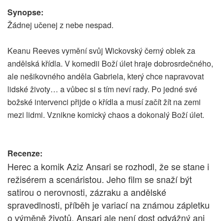
Synopse:
Žádnej učenej z nebe nespad.
Keanu Reeves vymění svůj Wickovský černý oblek za
andělská křídla. V komedii Boží úlet hraje dobrosrdečného,
ale nešikovného anděla Gabriela, který chce napravovat
lidské životy… a vůbec si s tím neví rady. Po jedné své
božské intervenci přijde o křídla a musí začít žít na zemi
mezi lidmi. Vznikne komický chaos a dokonalý Boží úlet.
Recenze:
Herec a komik Aziz Ansari se rozhodl, že se stane i
režisérem a scenáristou. Jeho film se snaží být
satirou o nerovnosti, zázraku a andělské
spravedlnosti, příběh je variací na známou zápletku
o výměně životů. Ansari ale není dost odvážný ani