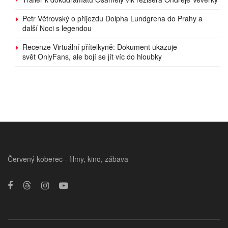
Petr Větrovský o příjezdu Dolpha Lundgrena do Prahy a
další Noci s legendou
Recenze Virtuální přítelkyně: Dokument ukazuje
svět OnlyFans, ale bojí se jít víc do hloubky
Červený koberec - filmy, kino, zábava