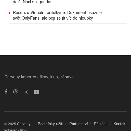
další Noci s legendou
Recenze Virtuální přítelkyně: Dokument ukazuje
svět OnlyFans, ale bojí se jít víc do hloubky
Červený koberec - filmy, kino, zábava
Podmínky užití
Partnerství
Přihlásit
Kontakt
© 2025
Červený
koberec
- filmy,