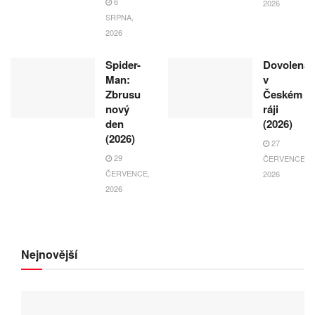
6
2026
SRPNA,
2026
Spider-
Dovolená
Man:
v
Zbrusu
Českém
nový
ráji
den
(2026)
(2026)
27
29
ČERVENCE,
ČERVENCE,
2026
2026
Nejnovější