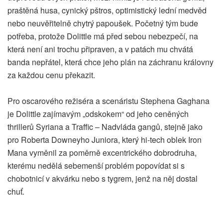
praštěná husa, cynický pštros, optimistický lední medvěd
nebo neuvěřitelně chytrý papoušek. Početný tým bude
potřeba, protože Dolittle má před sebou nebezpečí, na
která není ani trochu připraven, a v patách mu chvátá
banda nepřátel, která chce jeho plán na záchranu královny
za každou cenu překazit.
Pro oscarového režiséra a scenáristu Stephena Gaghana
je Dolittle zajímavým „odskokem“ od jeho ceněných
thrillerů Syriana a Traffic – Nadvláda gangů, stejně jako
pro Roberta Downeyho Juniora, který hi-tech oblek Iron
Mana vyměnil za poměrně excentrického dobrodruha,
kterému nedělá sebemenší problém popovídat si s
chobotnicí v akvárku nebo s tygrem, jenž na něj dostal
chuť.