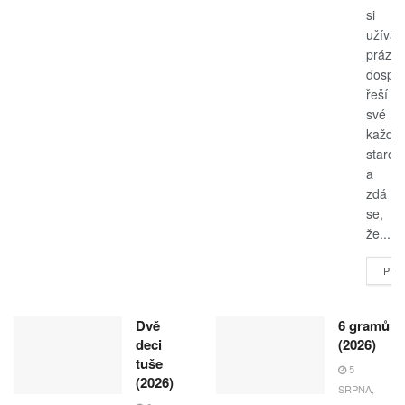
si
užívají
prázdn
dospěl
řeší
své
každo
starost
a
zdá
se,
že...
POK
Dvě
6 gramů
deci
(2026)
tuše
5
(2026)
SRPNA,