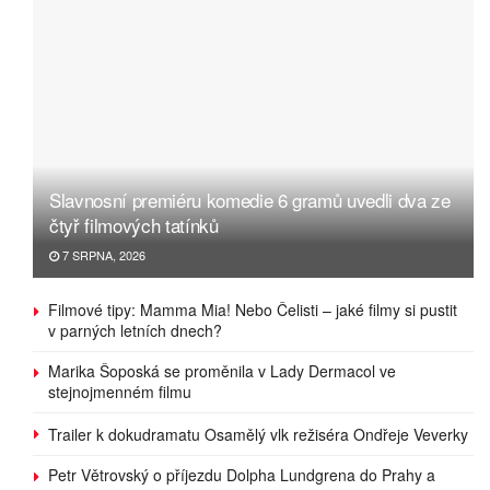
Slavnosní premiéru komedie 6 gramů uvedli dva ze
čtyř filmových tatínků
7 SRPNA, 2026
Filmové tipy: Mamma Mia! Nebo Čelisti – jaké filmy si pustit
v parných letních dnech?
Marika Šoposká se proměnila v Lady Dermacol ve
stejnojmenném filmu
Trailer k dokudramatu Osamělý vlk režiséra Ondřeje Veverky
Petr Větrovský o příjezdu Dolpha Lundgrena do Prahy a