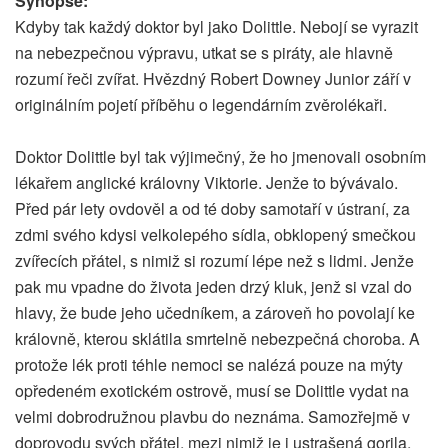
Synopse:
Kdyby tak každý doktor byl jako Dolittle. Nebojí se vyrazit
na nebezpečnou výpravu, utkat se s piráty, ale hlavně
rozumí řeči zvířat. Hvězdný Robert Downey Junior září v
originálním pojetí příběhu o legendárním zvěrolékaři.
Doktor Dolittle byl tak výjimečný, že ho jmenovali osobním
lékařem anglické královny Viktorie. Jenže to bývávalo.
Před pár lety ovdověl a od té doby samotaří v ústraní, za
zdmi svého kdysi velkolepého sídla, obklopený smečkou
zvířecích přátel, s nimiž si rozumí lépe než s lidmi. Jenže
pak mu vpadne do života jeden drzý kluk, jenž si vzal do
hlavy, že bude jeho učedníkem, a zároveň ho povolají ke
královně, kterou sklátila smrtelně nebezpečná choroba. A
protože lék proti téhle nemoci se nalézá pouze na mýty
opředeném exotickém ostrově, musí se Dolittle vydat na
velmi dobrodružnou plavbu do neznáma. Samozřejmě v
doprovodu svých přátel, mezi nimiž je i ustrašená gorila,