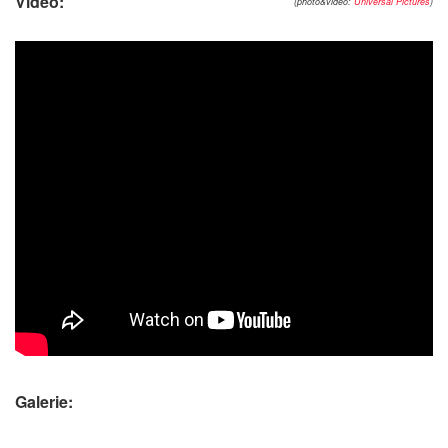
Video:
(photo&video:
Universal Pictures
)
Galerie: