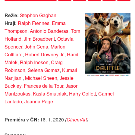
Režie:
Stephen Gaghan
Hrají:
Ralph Fiennes
,
Emma
Thompson
,
Antonio Banderas
,
Tom
Holland
,
Jim Broadbent
,
Octavia
Spencer
,
John Cena
,
Marion
Cotillard
,
Robert Downey Jr.
,
Rami
Malek
,
Ralph Ineson
,
Craig
Robinson
,
Selena Gomez
,
Kumail
Nanjiani
,
Michael Sheen
,
Jessie
Buckley
,
Frances de la Tour
,
Jason
Mantzoukas
,
Kasia Smutniak
,
Harry Collett
,
Carmel
Laniado
,
Joanna Page
Premiéra v ČR:
16. 1. 2020
(
CinemArt
)