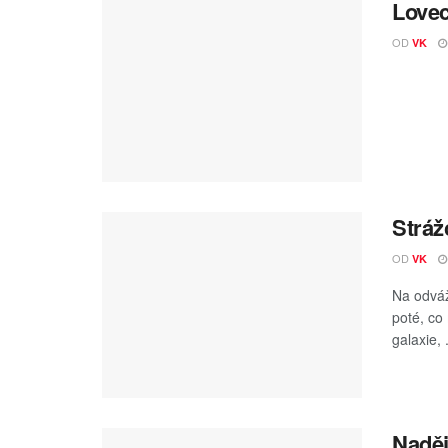
Lovec
OD
VK
Stráž
OD
VK
Na odváž
poté, co
galaxie, .
Naděj