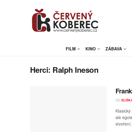
FILM
KINO
ZÁBAVA
Herci:
Ralph Ineson
Frank
OD
ELIŠK
Klasický
ale egoi
stvoření,