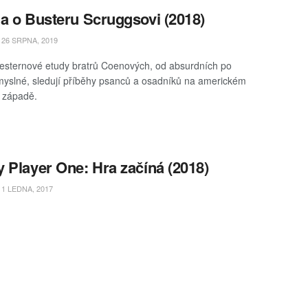
a o Busteru Scruggsovi (2018)
26 SRPNA, 2019
esternové etudy bratrů Coenových, od absurdních po
yslné, sledují příběhy psanců a osadníků na americkém
 západě.
 Player One: Hra začíná (2018)
1 LEDNA, 2017