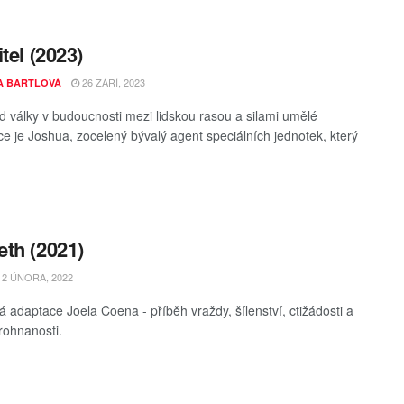
tel (2023)
26 ZÁŘÍ, 2023
A BARTLOVÁ
d války v budoucnosti mezi lidskou rasou a silami umělé
nce je Joshua, zocelený bývalý agent speciálních jednotek, který
th (2021)
2 ÚNORA, 2022
á adaptace Joela Coena - příběh vraždy, šílenství, ctižádosti a
rohnanosti.