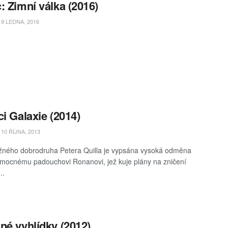
: Zimní válka (2016)
9 LEDNA, 2016
ci Galaxie (2014)
10 ŘÍJNA, 2013
ného dobrodruha Petera Quilla je vypsána vysoká odměna
 mocnému padouchovi Ronanovi, jež kuje plány na zničení
..
né vyhlídky (2012)