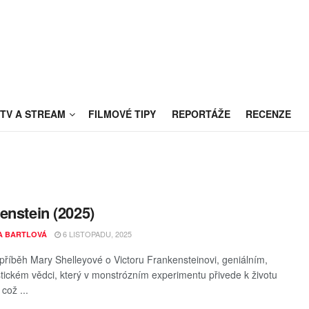
TV A STREAM
FILMOVÉ TIPY
REPORTÁŽE
RECENZE
enstein (2025)
6 LISTOPADU, 2025
A BARTLOVÁ
 příběh Mary Shelleyové o Victoru Frankensteinovi, geniálním,
stickém vědci, který v monstrózním experimentu přivede k životu
 což ...