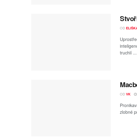
Stvoři
OD
ELIŠK
Uprostře
intelige
truchlí ...
Macbe
OD
VK
Pronikav
zlobné p