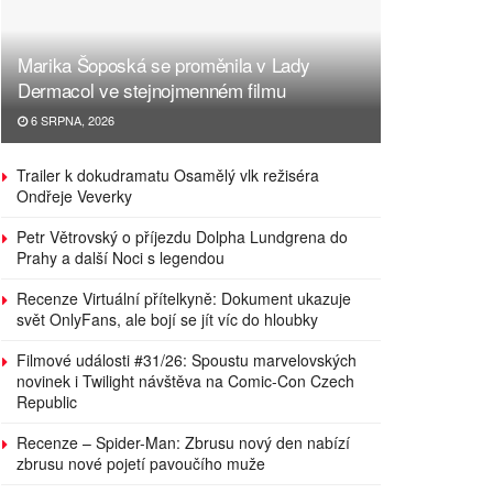
Marika Šoposká se proměnila v Lady
Dermacol ve stejnojmenném filmu
6 SRPNA, 2026
Trailer k dokudramatu Osamělý vlk režiséra
Ondřeje Veverky
Petr Větrovský o příjezdu Dolpha Lundgrena do
Prahy a další Noci s legendou
Recenze Virtuální přítelkyně: Dokument ukazuje
svět OnlyFans, ale bojí se jít víc do hloubky
Filmové události #31/26: Spoustu marvelovských
novinek i Twilight návštěva na Comic-Con Czech
Republic
Recenze – Spider-Man: Zbrusu nový den nabízí
zbrusu nové pojetí pavoučího muže