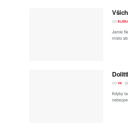
Všich
OD
ELIŠK
Jamie Ne
místo aby
Dolitt
OD
VK
Kdyby tak
nebezpeč