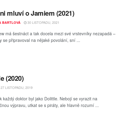
ni mluví o Jamiem (2021)
30 LISTOPADU, 2021
A BARTLOVÁ
w má šestnáct a tak docela mezi své vrstevníky nezapadá –
 se připravoval na nějaké povolání, sní ...
le (2020)
27 LISTOPADU, 2019
 každý doktor byl jako Dolittle. Nebojí se vyrazit na
nou výpravu, utkat se s piráty, ale hlavně rozumí ...