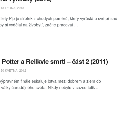
13 LEDNA, 2013
iletý Pip je sirotek z chudých poměrů, který vyrůstá u své přísné
by si vydělal na živobytí, začne pracovat ...
 Potter a Relikvie smrti – část 2 (2011)
30 KVĚTNA, 2012
výpravném finále eskaluje bitva mezi dobrem a zlem do
 války čarodějného světa. Nikdy nebylo v sázce tolik ...