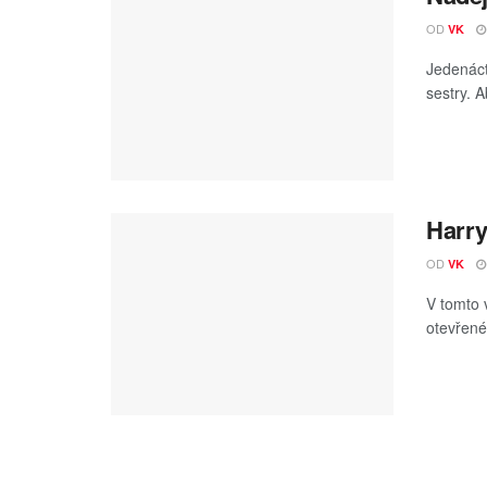
OD
VK
Jedenáct
sestry. A
Harry
OD
VK
V tomto 
otevřené