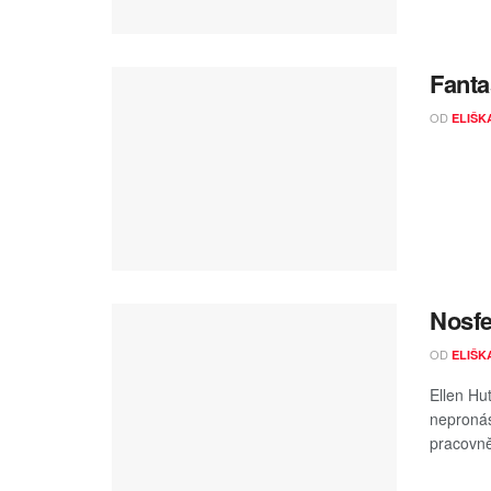
Fanta
OD
ELIŠK
Nosfe
OD
ELIŠK
Ellen Hu
nepronás
pracovně