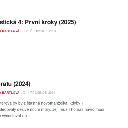
stická 4: První kroky (2025)
23 ČERVENCE, 2025
A BARTLOVÁ
ratu (2024)
14 PROSINCE, 2024
A BARTLOVÁ
tterová by byla šťastná novomanželka, kdyby ji
ledovaly děsivé noční můry. Její muž Thomas navíc musí
 vycestovat do ...