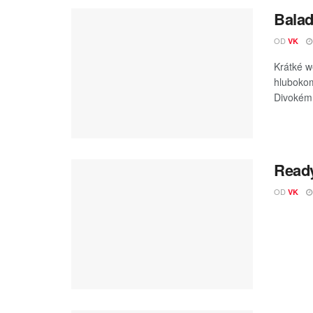
Balad
OD
VK
Krátké w
hlubokom
Divokém
Ready
OD
VK