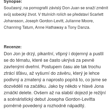
Synopse:
Současný, na pornografii závislý Don Juan se snaží změnit
svůj sobecký život. V titulních rolích se představí Scarlett
Johansson, Joseph Gordon-Levitt, Julianne Moore,
Channing Tatum, Anne Hathaway a Tony Danza.
Recenze:
Don Jon je drzý, pikantní, vtipný i dojemný a pustil
se do tématu, které se často ukrývá za pevně
zavřenými dveřmi. Postupem času ale tak trochu
ztrácí šťávu, až vyšumí do závěru, který je lehce
podivný a zmatený a naprosto popírá to, co jsme se
dozvěděli na začátku. Jako by někdo v hlavě Jona
zmáčkl delete. Ovšem až na slabší dojezd je režijní
a scénáristický debut Josepha Gordon-Levitta
poměrně povedený a rozhodně nápaditý.