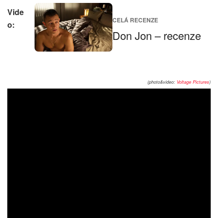
Vide
CELÁ RECENZE
o:
Don Jon – recenze
(photo&video:
Voltage Pictures
)