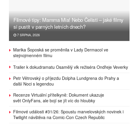
Filmové tipy: Mamma Mia! Nebo Čelisti – jaké filmy
si pustit v parných letních dnech?
7 SRPNA, 2026
Marika Šoposká se proměnila v Lady Dermacol ve
stejnojmenném filmu
Trailer k dokudramatu Osamělý vlk režiséra Ondřeje Veverky
Petr Větrovský o příjezdu Dolpha Lundgrena do Prahy a
další Noci s legendou
Recenze Virtuální přítelkyně: Dokument ukazuje
svět OnlyFans, ale bojí se jít víc do hloubky
Filmové události #31/26: Spoustu marvelovských novinek i
Twilight návštěva na Comic-Con Czech Republic