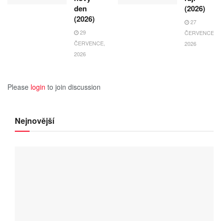
den
(2026)
(2026)
27
29
ČERVENCE,
ČERVENCE,
2026
2026
Please
login
to join discussion
Nejnovější