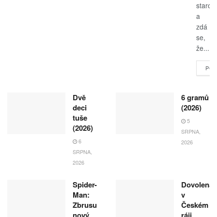
starost
a
zdá
se,
že...
POK
Dvě
6 gramů
deci
(2026)
tuše
5
(2026)
SRPNA,
6
2026
SRPNA,
2026
Spider-
Dovolená
Man:
v
Zbrusu
Českém
nový
ráji