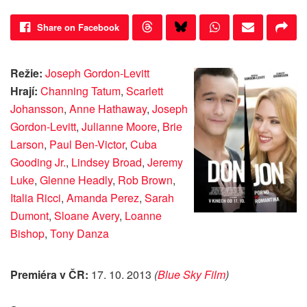
Share on Facebook
Režie:
Joseph Gordon-Levitt
Hrají:
Channing Tatum
,
Scarlett
Johansson
,
Anne Hathaway
,
Joseph
Gordon-Levitt
,
Julianne Moore
,
Brie
Larson
,
Paul Ben-Victor
,
Cuba
Gooding Jr.
,
Lindsey Broad
,
Jeremy
Luke
,
Glenne Headly
,
Rob Brown
,
Italia Ricci
,
Amanda Perez
,
Sarah
Dumont
,
Sloane Avery
,
Loanne
Bishop
,
Tony Danza
Premiéra v ČR:
17. 10. 2013
(
Blue Sky Film
)