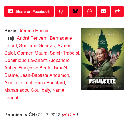
Share on Facebook
Režie:
Jérôme Enrico
Hrají:
André Penvern
,
Bernadette
Lafont
,
Soufiane Guerrab
,
Aymen
Saïdi
,
Carmen Maura
,
Samir Trabelsi
,
Dominique Lavanant
,
Alexandre
Aubry
,
Françoise Bertin
,
Ismaël
Dramé
,
Jean-Baptiste Anoumon
,
Axelle Laffont
,
Paco Boublard
,
Mahamadou Coulibaly
,
Kamel
Laadaili
Premiéra v ČR:
21. 2. 2013
(
H.C.E.
)