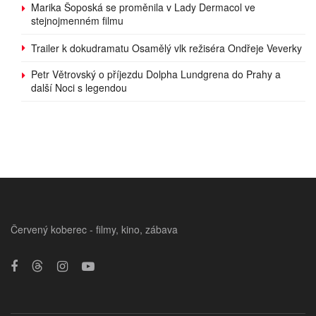
Marika Šoposká se proměnila v Lady Dermacol ve
stejnojmenném filmu
Trailer k dokudramatu Osamělý vlk režiséra Ondřeje Veverky
Petr Větrovský o příjezdu Dolpha Lundgrena do Prahy a
další Noci s legendou
Červený koberec - filmy, kino, zábava