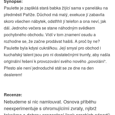
Synopse:
Paulette je zapšklá stará babka žijící sama v paneláku na
předměstí Paříže. Důchod má malý, exekuce jí zabavila
skoro všechen nábytek, odstřihli jí telefon a ona neví, jak
dál. Jednoho večera se stane náhodným svědkem
pochybného obchodu. Vidí v tom znamení osudu a
rozhodne se, že začne prodávat hašiš. A proč by ne?
Paulette byla kdysi cukrářkou. Její smysl pro obchod i
kuchařský talent jsou pro ni dostatečnými trumfy, aby našla
originální řešení k provozování svého nového „povolání“.
Přesto ale není jednoduché stát se ze dne na den
dealerem!
Recenze:
Nebudeme si nic namlouvat. Osnova příběhu
neexperimentuje s ohromujícími zvraty, nýbrž
řekněme s dobrou prezentací jinak prostých nápadů