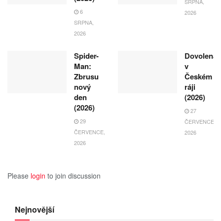
SRPNA,
6
2026
SRPNA,
2026
Spider-
Dovolená
Man:
v
Zbrusu
Českém
nový
ráji
den
(2026)
(2026)
27
29
ČERVENCE,
ČERVENCE,
2026
2026
Please
login
to join discussion
Nejnovější