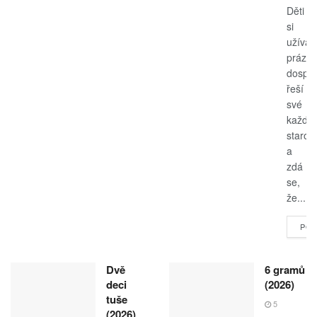
Děti
si
užívají
prázdn
dospěl
řeší
své
každo
starost
a
zdá
se,
že...
POK
Dvě
6 gramů
deci
(2026)
tuše
5
(2026)