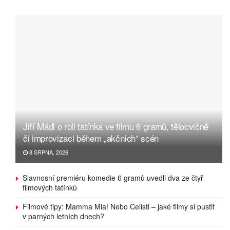
Jiří Mádl o roli tatínka ve filmu 6 gramů, tělocvičně
či improvizaci během „akčních“ scén
8 SRPNA, 2026
Slavnosní premiéru komedie 6 gramů uvedli dva ze čtyř
filmových tatínků
Filmové tipy: Mamma Mia! Nebo Čelisti – jaké filmy si pustit
v parných letních dnech?