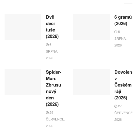
Dvě
6 gramů
deci
(2026)
tuše
5
(2026)
SRPNA,
6
2026
SRPNA,
2026
Spider-
Dovolená
Man:
v
Zbrusu
Českém
nový
ráji
den
(2026)
(2026)
27
29
ČERVENCE,
ČERVENCE,
2026
2026