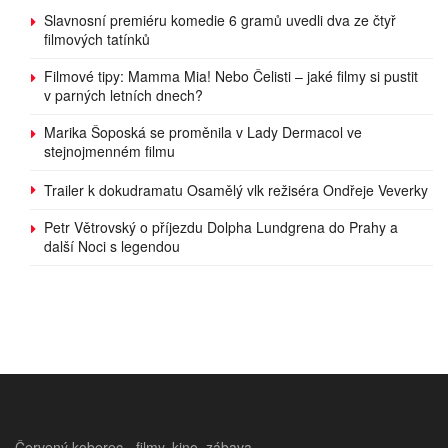
Slavnosní premiéru komedie 6 gramů uvedli dva ze čtyř
filmových tatínků
Filmové tipy: Mamma Mia! Nebo Čelisti – jaké filmy si pustit
v parných letních dnech?
Marika Šoposká se proměnila v Lady Dermacol ve
stejnojmenném filmu
Trailer k dokudramatu Osamělý vlk režiséra Ondřeje Veverky
Petr Větrovský o příjezdu Dolpha Lundgrena do Prahy a
další Noci s legendou
Červený koberec - filmy, kino, zábava