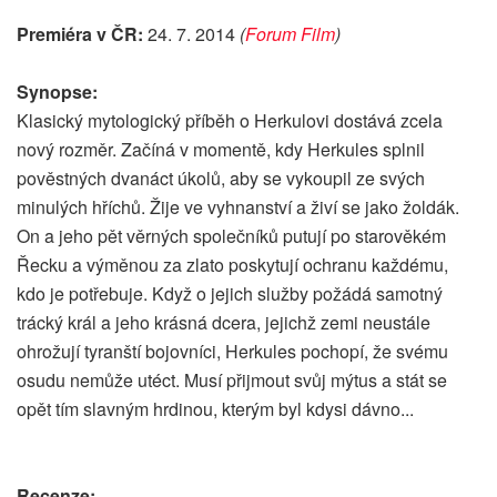
Premiéra v ČR:
24. 7. 2014
(
Forum Film
)
Synopse:
Klasický mytologický příběh o Herkulovi dostává zcela
nový rozměr. Začíná v momentě, kdy Herkules splnil
pověstných dvanáct úkolů, aby se vykoupil ze svých
minulých hříchů. Žije ve vyhnanství a živí se jako žoldák.
On a jeho pět věrných společníků putují po starověkém
Řecku a výměnou za zlato poskytují ochranu každému,
kdo je potřebuje. Když o jejich služby požádá samotný
trácký král a jeho krásná dcera, jejichž zemi neustále
ohrožují tyranští bojovníci, Herkules pochopí, že svému
osudu nemůže utéct. Musí přijmout svůj mýtus a stát se
opět tím slavným hrdinou, kterým byl kdysi dávno...
Recenze: