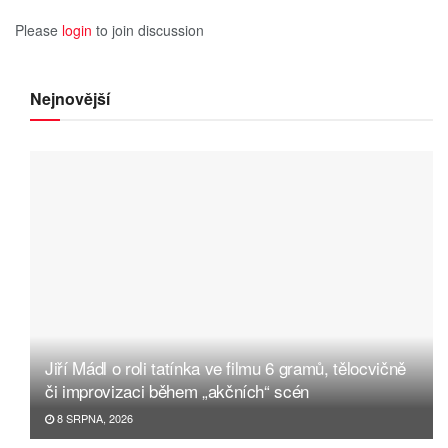
Please
login
to join discussion
Nejnovější
Jiří Mádl o roli tatínka ve filmu 6 gramů, tělocvičně
či improvizaci během „akčních“ scén
8 SRPNA, 2026