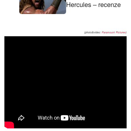
Hercules – recenze
(photo&video:
Paramount Pictures
)