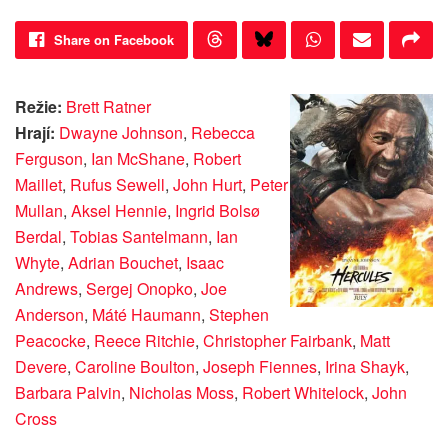
Share on Facebook
Režie:
Brett Ratner
Hrají:
Dwayne Johnson
,
Rebecca
Ferguson
,
Ian McShane
,
Robert
Maillet
,
Rufus Sewell
,
John Hurt
,
Peter
Mullan
,
Aksel Hennie
,
Ingrid Bolsø
Berdal
,
Tobias Santelmann
,
Ian
Whyte
,
Adrian Bouchet
,
Isaac
Andrews
,
Sergej Onopko
,
Joe
Anderson
,
Máté Haumann
,
Stephen
Peacocke
,
Reece Ritchie
,
Christopher Fairbank
,
Matt
Devere
,
Caroline Boulton
,
Joseph Fiennes
,
Irina Shayk
,
Barbara Palvin
,
Nicholas Moss
,
Robert Whitelock
,
John
Cross