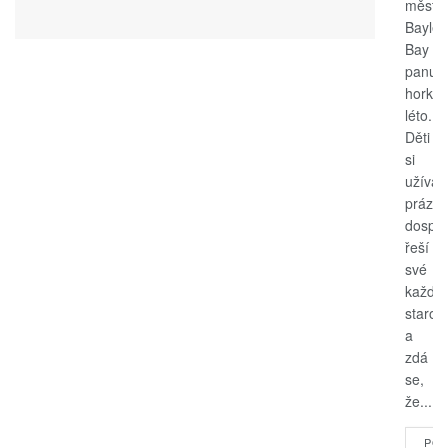
měste
Bayle
Bay
panuje
horké
léto.
Děti
si
užívají
prázdn
dospěl
řeší
své
každo
starost
a
zdá
se,
že...
POK