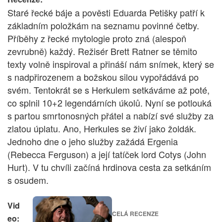
Staré řecké báje a pověsti Eduarda Petišky patří k
základním položkám na seznamu povinné četby.
Příběhy z řecké mytologie proto zná (alespoň
zevrubně) každý. Režisér Brett Ratner se těmito
texty volně inspiroval a přináší nám snímek, který se
s nadpřirozenem a božskou silou vypořádává po
svém. Tentokrát se s Herkulem setkáváme až poté,
co splnil 10+2 legendárních úkolů. Nyní se potlouká
s partou smrtonosných přátel a nabízí své služby za
zlatou úplatu. Ano, Herkules se živí jako žoldák.
Jednoho dne o jeho služby zažádá Ergenia
(Rebecca Ferguson) a její tatíček lord Cotys (John
Hurt). V tu chvíli začíná hrdinova cesta za setkáním
s osudem.
Vid
CELÁ RECENZE
eo: